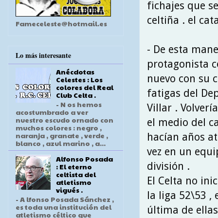
fichajes que s
celtiña . el ca
Fameceleste@hotmail.es
- De esta mane
Lo más interesante
protagonista c
Anécdotas
nuevo con su 
Celestes : Los
colores del Real
fatigas del Dep
Club Celta .
- N os hemos
Villar . Volver
acostumbrado a ver
nuestro escudo ornado con
el medio del 
muchos colores : negro ,
naranja , granate , verde ,
hacían años at
blanco , azul marino , a...
vez en un equ
Alfonso Posada
división .
: El eterno
celtista del
El Celta no ini
atletismo
vigués .
la liga 52\53 ,
- A lfonso Posada Sánchez ,
es toda una institución del
última de ellas
atletismo céltico que