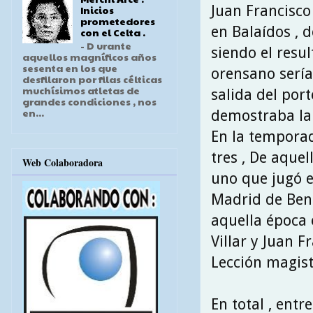
Juan Francisco
Inicios
prometedores
en Balaídos , 
con el Celta .
- D urante
siendo el resul
aquellos magníficos años
sesenta en los que
orensano sería
desfilaron por filas célticas
muchísimos atletas de
salida del por
grandes condiciones , nos
en...
demostraba la 
En la temporad
tres , De aque
Web Colaboradora
uno que jugó en
Madrid de Ben 
aquella época 
Villar y Juan F
Lección magistr
En total , entr