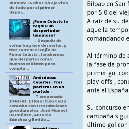
durante 55 años ha ejercido
Bilbao en San 
de todo por el primer
por 5-0 del vie
depor...
A raíz de su d
¡Fame Celeste te
regala un
aquella tempor
despertador
luminoso!
comandando el 
- Después de
soñar hay que despertar, y
tras sortear el cojín de
Fame Celeste , tendremos
Al término de a
que despertar como
buenos celtistas para
la fase de pro
cumplir...
primer gol con
Anécdotas
play-offs , co
Celestes : Tres
porteros en un
ante el España 
partido .
- T emporada
1942\43 . El Real Club Celta
contaba con tres fabulosos
Su concurso en
guardametas : José Manuel
Bermúdez , Antonio
campaña siguie
Sánchez y Emilio ...
último gol con
Merchi Arce :