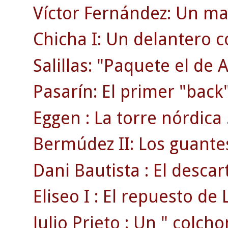
Víctor Fernández: Un ma
Chicha I: Un delantero 
Salillas: "Paquete el de 
Pasarín: El primer "back"
Eggen : La torre nórdica 
Bermúdez II: Los guante
Dani Bautista : El desca
Eliseo I : El repuesto de L
Julio Prieto : Un " colcho