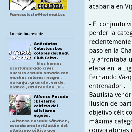
acabaría en Vi
Fameceleste@hotmail.es
- El conjunto v
perder la cate
Lo más interesante
recientemente 
Anécdotas
Celestes : Los
paso en la Ch
colores del Real
Club Celta .
, y afrontaba 
- N os hemos
etapa en la Li
acostumbrado a ver
nuestro escudo ornado con
Fernando Váz
muchos colores : negro ,
naranja , granate , verde ,
entrenador .
blanco , azul marino , a...
Bautista vendr
Alfonso Posada
: El eterno
ilusión de part
celtista del
atletismo
objetivo céltic
vigués .
máxima categor
- A lfonso Posada Sánchez ,
es toda una institución del
convocatorias 
atletismo céltico que