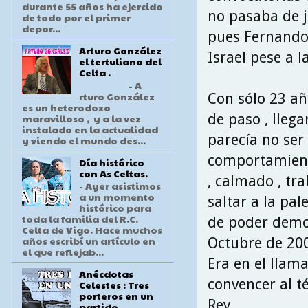
durante 55 años ha ejercido
no pasaba de j
de todo por el primer
depor...
pues Fernando 
Arturo González
Israel pese a 
el tertuliano del
Celta .
- A
rturo González
Con sólo 23 añ
es un heterodoxo
de paso , llega
maravilloso , y a la vez
instalado en la actualidad
parecía no ser
y viendo el mundo des...
comportamiento
Día histórico
con As Celtas.
, calmado , tr
- Ayer asistimos
a un momento
saltar a la pal
histórico para
toda la familia del R.C.
de poder demos
Celta de Vigo. Hace muchos
años escribí un artículo en
Octubre de 200
el que reflejab...
Era en el llam
Anécdotas
convencer al té
Celestes : Tres
porteros en un
Rey .
partido .