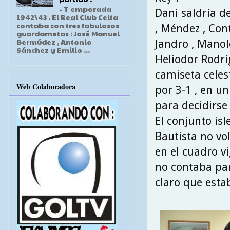
- T emporada
Dani saldría d
1942\43 . El Real Club Celta
contaba con tres fabulosos
, Méndez , Cont
guardametas : José Manuel
Bermúdez , Antonio
Jandro , Manol
Sánchez y Emilio ...
Heliodor Rodrí
camiseta celes
Web Colaboradora
por 3-1 , en u
para decidirse 
El conjunto isl
Bautista no vo
en el cuadro vi
no contaba par
claro que estab