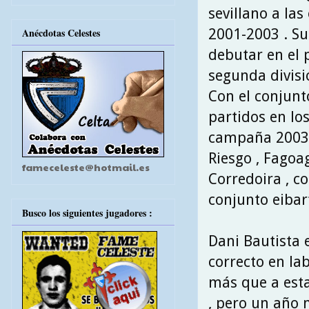
sevillano a la
2001-2003 . Su 
Anécdotas Celestes
debutar en el 
segunda divisió
Con el conjunt
partidos en lo
campaña 2003\
Riesgo , Fagoag
fameceleste@hotmail.es
Corredoira , 
conjunto eibar
Busco los siguientes jugadores :
Dani Bautista 
correcto en la
más que a est
, pero un año 