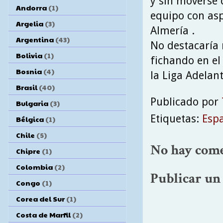
y sin moverse d
Andorra
(1)
equipo con asp
Argelia
(3)
Almería .
Argentina
(43)
No destacaría 
Bolivia
(1)
fichando en el
Bosnia
(4)
la Liga Adelan
Brasil
(40)
Publicado por
Bulgaria
(3)
Etiquetas:
Esp
Bélgica
(1)
Chile
(5)
No hay come
Chipre
(1)
Colombia
(2)
Publicar un
Congo
(1)
Corea del Sur
(1)
Costa de Marfil
(2)