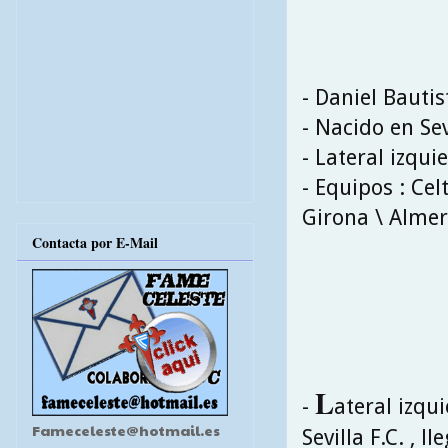
- Daniel Bautis
- Nacido en Sev
- Lateral izqui
- Equipos : Cel
Girona \ Almerí
Contacta por E-Mail
L
-
ateral izqu
Fameceleste@hotmail.es
Sevilla F.C. , l