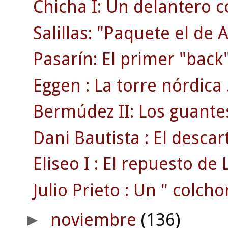
Chicha I: Un delantero 
Salillas: "Paquete el de 
Pasarín: El primer "back"
Eggen : La torre nórdica 
Bermúdez II: Los guante
Dani Bautista : El desca
Eliseo I : El repuesto de L
Julio Prieto : Un " colcho
noviembre
(136)
►