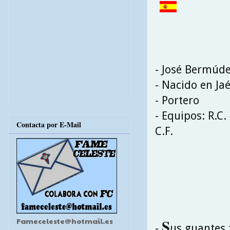
- José Bermúd
- Nacido en Ja
- Portero
- Equipos: R.C.
Contacta por E-Mail
C.F.
S
Fameceleste@hotmail.es
-
us guantes 