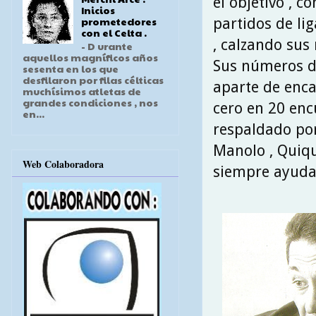
el objetivo , 
Inicios
prometedores
partidos de li
con el Celta .
, calzando sus
- D urante
aquellos magníficos años
Sus números da
sesenta en los que
desfilaron por filas célticas
aparte de enca
muchísimos atletas de
grandes condiciones , nos
cero en 20 enc
en...
respaldado por
Manolo , Quiqu
Web Colaboradora
siempre ayuda