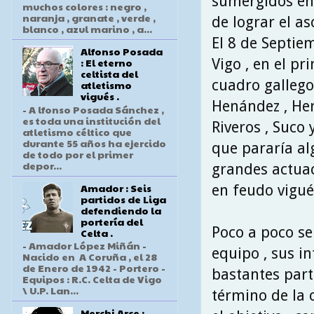
sumergidos en 
muchos colores : negro ,
naranja , granate , verde ,
de lograr el as
blanco , azul marino , a...
El 8 de Septie
Alfonso Posada
Vigo , en el pr
: El eterno
celtista del
cuadro gallego
atletismo
vigués .
Henández , Herm
- A lfonso Posada Sánchez ,
es toda una institución del
Riveros , Suco 
atletismo céltico que
durante 55 años ha ejercido
que pararía al
de todo por el primer
depor...
grandes actuac
Amador : Seis
en feudo vigué
partidos de Liga
defendiendo la
portería del
Poco a poco se 
Celta .
- Amador López Miñán -
equipo , sus i
Nacido en A Coruña , el 28
de Enero de 1942 - Portero -
bastantes parti
Equipos : R.C. Celta de Vigo
\ U.P. Lan...
término de la
Merchi Arce :