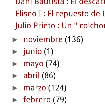
Dani Bautista : El desca
Eliseo I : El repuesto de L
Julio Prieto : Un " colcho
noviembre
(136)
►
junio
(1)
►
mayo
(74)
►
abril
(86)
►
marzo
(124)
►
febrero
(79)
►