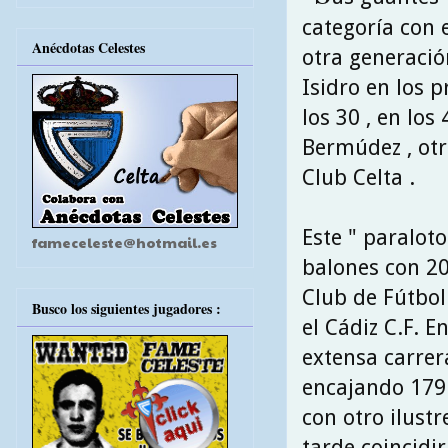
categoría con 
Anécdotas Celestes
otra generació
Isidro en los p
los 30 , en los
Bermúdez , otr
Club Celta .
Este " paralot
fameceleste@hotmail.es
balones con 2
Club de Fútbol 
Busco los siguientes jugadores :
el Cádiz C.F. 
extensa carrer
encajando 179 g
con otro ilust
tarde coincidi