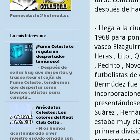
después de hace
Fameceleste@hotmail.es
- Llega a la ci
Lo más interesante
1968 para pone
vasco Eizaguir
¡Fame Celeste te
regala un
Heras , Lito , 
despertador
luminoso!
, Pedrito , Nov
- Después de
soñar hay que despertar, y
futbolistas de
tras sortear el cojín de
Fame Celeste , tendremos
Bermúdez fue 
que despertar como
buenos celtistas para
incorporacione
cumplir...
presentándose 
Anécdotas
Suárez , Hernán
Celestes : Los
colores del Real
estaba muy cla
Club Celta .
- N os hemos
primera divisi
acostumbrado a ver
nuestro escudo ornado con