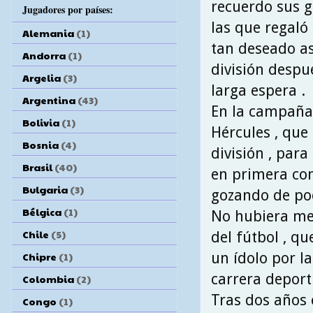
recuerdo sus g
Jugadores por países:
las que regaló a
Alemania
(1)
tan deseado a
Andorra
(1)
división despu
Argelia
(3)
larga espera .
Argentina
(43)
En la campaña 
Bolivia
(1)
Hércules , que
Bosnia
(4)
división , para
Brasil
(40)
en primera co
Bulgaria
(3)
gozando de po
Bélgica
(1)
No hubiera mej
Chile
(5)
del fútbol , q
un ídolo por l
Chipre
(1)
carrera deporti
Colombia
(2)
Tras dos años 
Congo
(1)