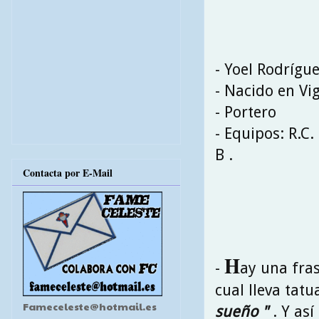
- Yoel Rodrígu
- Nacido en Vi
- Portero
- Equipos: R.C.
B .
Contacta por E-Mail
H
-
ay una fras
cual lleva tat
Fameceleste@hotmail.es
sueño "
. Y así