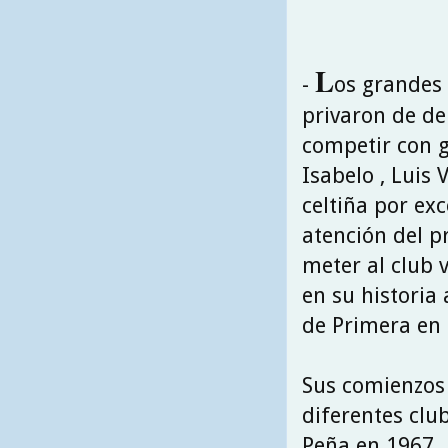
L
-
os grandes 
privaron de deb
competir con g
Isabelo , Luis 
celtiña por exc
atención del p
meter al club 
en su historia 
de Primera en
Sus comienzos
diferentes club
Peña en 1967 ,