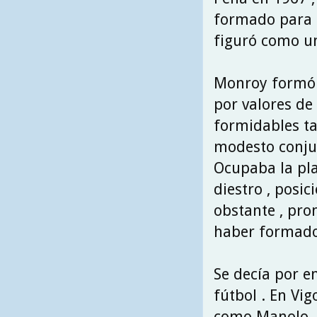
formado para e
figuró como un
Monroy formó 
por valores de 
formidables ta
modesto conju
Ocupaba la pla
diestro , posic
obstante , pro
haber formado 
Se decía por en
fútbol . En Vi
como Manolo , 