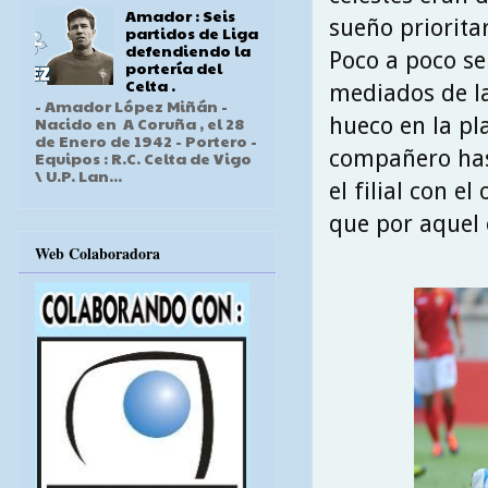
Amador : Seis
sueño priorita
partidos de Liga
defendiendo la
Poco a poco se
portería del
Celta .
mediados de l
- Amador López Miñán -
hueco en la pl
Nacido en A Coruña , el 28
de Enero de 1942 - Portero -
compañero hast
Equipos : R.C. Celta de Vigo
\ U.P. Lan...
el filial con e
que por aquel 
Web Colaboradora