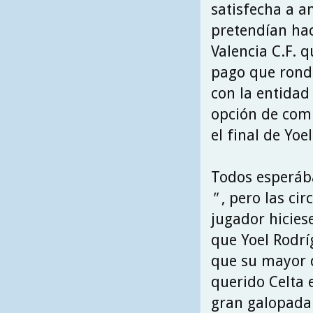
satisfecha a a
pretendían hac
Valencia C.F. q
pago que ronda
con la entida
opción de compr
el final de Yoe
Todos esperáb
"
, pero las ci
jugador hicies
que Yoel Rodrí
que su mayor d
querido Celta 
gran galopada 