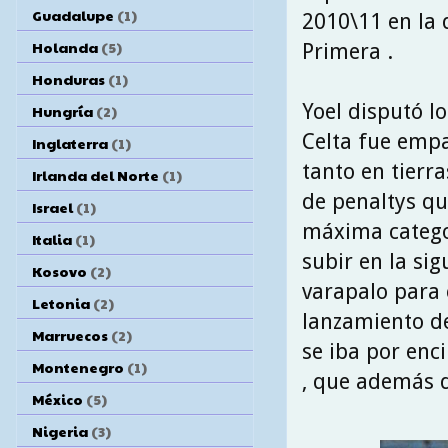
Guadalupe
(1)
2010\11 en la q
Holanda
(5)
Primera .
Honduras
(1)
Yoel disputó lo
Hungría
(2)
Celta fue empa
Inglaterra
(1)
tanto en tierr
Irlanda del Norte
(1)
de penaltys qu
Israel
(1)
máxima categor
Italia
(1)
subir en la sig
Kosovo
(2)
varapalo para 
Letonia
(2)
lanzamiento de
Marruecos
(2)
se iba por enc
Montenegro
(1)
, que además d
México
(5)
Nigeria
(3)