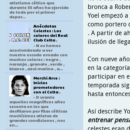
atletismo céltico que
bronca a Rober
durante 55 años ha ejercido
de todo por el primer
Yoel empezó a 
depor...
como portero de
Anécdotas
Celestes : Los
. A partir de a
colores del Real
Club Celta .
ilusión de llega
- N os hemos
acostumbrado a ver
nuestro escudo ornado con
Con nueve años
muchos colores : negro ,
naranja , granate , verde ,
en la categorí
blanco , azul marino , a...
participar en 
Merchi Arce :
Inicios
temporada sigu
prometedores
con el Celta .
hasta entonces
- D urante
aquellos magníficos años
sesenta en los que
Así describe Y
desfilaron por filas célticas
muchísimos atletas de
entrenar pensab
grandes condiciones , nos
en...
celestes eran 