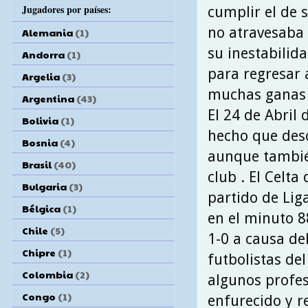
Jugadores por países:
cumplir el de 
no atravesaba
Alemania
(1)
su inestabilid
Andorra
(1)
para regresar 
Argelia
(3)
muchas ganas 
Argentina
(43)
El 24 de Abril
Bolivia
(1)
hecho que desc
Bosnia
(4)
aunque tambié
Brasil
(40)
club . El Celta
Bulgaria
(3)
partido de Liga 
Bélgica
(1)
en el minuto 88
Chile
(5)
1-0 a causa de
Chipre
(1)
futbolistas de
Colombia
(2)
algunos profes
Congo
(1)
enfurecido y r