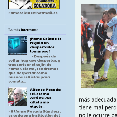
Fameceleste@hotmail.es
Lo más interesante
¡Fame Celeste te
regala un
despertador
luminoso!
- Después de
soñar hay que despertar, y
tras sortear el cojín de
Fame Celeste , tendremos
que despertar como
buenos celtistas para
cumplir...
Alfonso Posada
: El eterno
celtista del
más adecuada 
atletismo
vigués .
tiene mal perd
- A lfonso Posada Sánchez ,
no le ocurre b
es toda una institución del