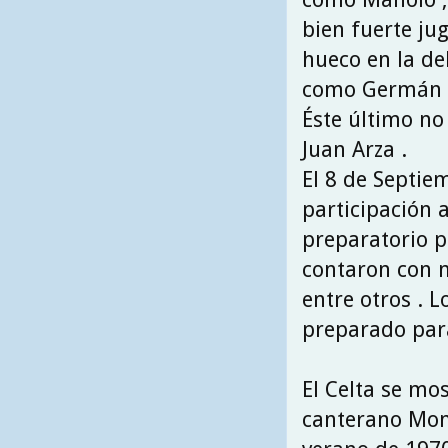
bien fuerte ju
hueco en la de
como Germán , 
Éste último no 
Juan Arza .
El 8 de Septie
participación 
preparatorio p
contaron con m
entre otros . L
preparado para
El Celta se mo
canterano Monr