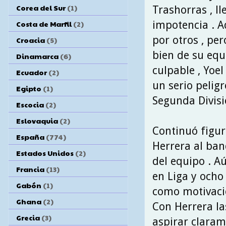
Corea del Sur
(1)
Trashorras , l
impotencia . A
Costa de Marfil
(2)
por otros , per
Croacia
(5)
bien de su equ
Dinamarca
(6)
culpable , Yoe
Ecuador
(2)
un serio pelig
Egipto
(1)
Segunda Divisi
Escocia
(2)
Eslovaquia
(2)
Continuó figur
España
(774)
Herrera al banq
Estados Unidos
(2)
del equipo . Aú
Francia
(13)
en Liga y ocho 
Gabón
(1)
como motivació
Ghana
(2)
Con Herrera la
Grecia
(3)
aspirar claram