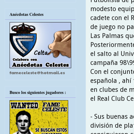
modesto equipo
Anécdotas Celestes
cadete con el 
de juego no pa
Las Palmas que 
Posteriormente
el salto al Un
campaña 98\99
Con el conjunt
fameceleste@hotmail.es
española , ahí
en clubes de m
Busco los siguientes jugadores :
el Real Club Ce
- Sus buenas a
división de pl