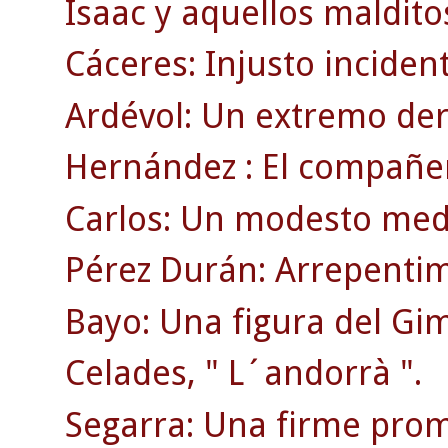
Isaac y aquellos maldito
Cáceres: Injusto inciden
Ardévol: Un extremo der
Hernández : El compañer
Carlos: Un modesto medi
Pérez Durán: Arrepentim
Bayo: Una figura del Gi
Celades, " L´andorrà ".
Segarra: Una firme prom