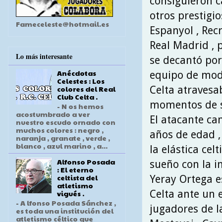
consiguieron c
otros prestigi
Fameceleste@hotmail.es
Espanyol , Recre
Real Madrid , 
Lo más interesante
se decantó por
Anécdotas
equipo de moda
Celestes : Los
Celta atravesa
colores del Real
Club Celta .
momentos de su
- N os hemos
acostumbrado a ver
El atacante ca
nuestro escudo ornado con
muchos colores : negro ,
años de edad ,
naranja , granate , verde ,
blanco , azul marino , a...
la elástica cel
Alfonso Posada
sueño con la i
: El eterno
celtista del
Yeray Ortega es
atletismo
Celta ante un 
vigués .
- A lfonso Posada Sánchez ,
jugadores de la
es toda una institución del
atletismo céltico que