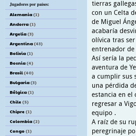
tierras galleg
Jugadores por países:
con un Celta 
Alemania
(1)
de Miguel Ánge
Andorra
(1)
acabaría desvi
Argelia
(3)
olívica tras se
Argentina
(43)
entrenador de
Bolivia
(1)
Así sería la p
Bosnia
(4)
aventura de Yer
Brasil
(40)
a cumplir sus 
Bulgaria
(3)
una pérdida de
Bélgica
(1)
estancia en el 
Chile
(5)
regresar a Vig
Chipre
(1)
equipo .
A raíz de su ru
Colombia
(2)
peregrinaje po
Congo
(1)