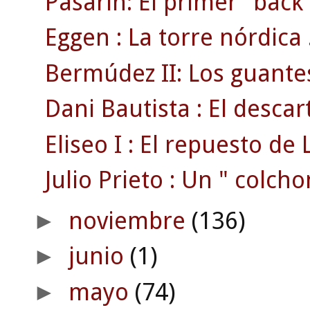
Pasarín: El primer "back"
Eggen : La torre nórdica 
Bermúdez II: Los guante
Dani Bautista : El desca
Eliseo I : El repuesto de L
Julio Prieto : Un " colcho
noviembre
(136)
►
junio
(1)
►
mayo
(74)
►