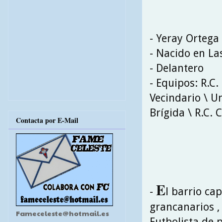
- Yeray Orteg
- Nacido en La
- Delantero
- Equipos: R.C.
Vecindario \ U
Brígida \ R.C. 
Contacta por E-Mail
E
-
l barrio ca
grancanarios ,
Fameceleste@hotmail.es
Futbolista de 