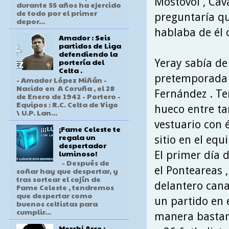
Mostovoi , Cava
durante 55 años ha ejercido
de todo por el primer
preguntaría qu
depor...
hablaba de él 
Amador : Seis
partidos de Liga
defendiendo la
Yeray sabía de
portería del
Celta .
pretemporada c
- Amador López Miñán -
Nacido en A Coruña , el 28
Fernández . Te
de Enero de 1942 - Portero -
Equipos : R.C. Celta de Vigo
hueco entre t
\ U.P. Lan...
vestuario con 
¡Fame Celeste te
regala un
sitio en el equi
despertador
luminoso!
El primer día 
- Después de
el Ponteareas ,
soñar hay que despertar, y
tras sortear el cojín de
delantero cana
Fame Celeste , tendremos
que despertar como
un partido en 
buenos celtistas para
cumplir...
manera bastant
Merchi Arce :