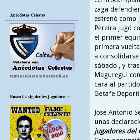
zaga defendien
Anécdotas Celestes
estrenó como j
Pereira jugó c
el primer equip
primera vuelta
a consolidarse
sábado , y tra
Maguregui conc
fameceleste@hotmail.es
cara al partid
Getafe Deportiv
Busco los siguientes jugadores :
José Antonio S
unas declaraci
jugadores del 