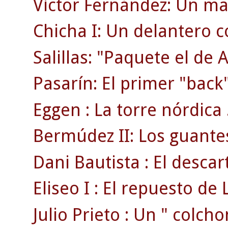
Víctor Fernández: Un ma
Chicha I: Un delantero 
Salillas: "Paquete el de 
Pasarín: El primer "back"
Eggen : La torre nórdica 
Bermúdez II: Los guante
Dani Bautista : El desca
Eliseo I : El repuesto de L
Julio Prieto : Un " colcho