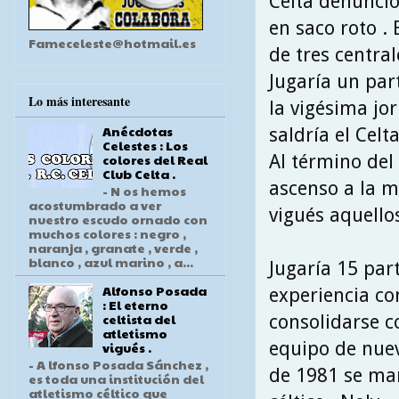
Celta denunció
en saco roto .
Fameceleste@hotmail.es
de tres centra
Jugaría un par
Lo más interesante
la vigésima jo
Anécdotas
saldría el Celt
Celestes : Los
Al término del 
colores del Real
Club Celta .
ascenso a la m
- N os hemos
acostumbrado a ver
vigués aquello
nuestro escudo ornado con
muchos colores : negro ,
naranja , granate , verde ,
blanco , azul marino , a...
Jugaría 15 par
Alfonso Posada
experiencia co
: El eterno
celtista del
consolidarse c
atletismo
equipo de nuev
vigués .
- A lfonso Posada Sánchez ,
de 1981 se mar
es toda una institución del
atletismo céltico que