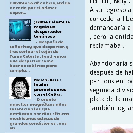
céltico , Noly .
durante 55 años ha ejercido
de todo por el primer
A su regreso a
depor...
concede la lib
¡Fame Celeste te
regala un
demandaría al
despertador
, pero la entid
luminoso!
- Después de
reclamaba .
soñar hay que despertar, y
tras sortear el cojín de
Fame Celeste , tendremos
que despertar como
Abandonaría su
buenos celtistas para
cumplir...
después de hab
Merchi Arce :
partidos en tod
Inicios
prometedores
segunda divisi
con el Celta .
plata de la ma
- D urante
aquellos magníficos años
también lograr
sesenta en los que
desfilaron por filas célticas
muchísimos atletas de
grandes condiciones , nos
en...