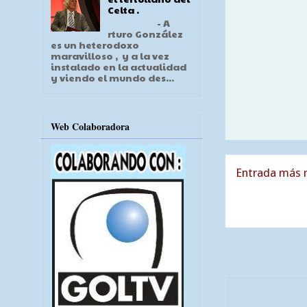
Celta .
- A
rturo González
es un heterodoxo
maravilloso , y a la vez
instalado en la actualidad
y viendo el mundo des...
Web Colaboradora
Entrada más r