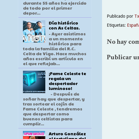
durante 55 años ha ejercido
de todo por el primer
depor...
Publicado por
T
Día histórico
Etiquetas:
Españ
con As Celtas.
- Ayer asistimos
a un momento
No hay com
histórico para
toda la familia del R.C.
Celta de Vigo. Hace muchos
Publicar u
años escribí un artículo en
el que reflejab...
¡Fame Celeste te
regala un
despertador
luminoso!
- Después de
soñar hay que despertar, y
tras sortear el cojín de
Fame Celeste , tendremos
que despertar como
buenos celtistas para
cumplir...
Arturo González
el tertuliano del