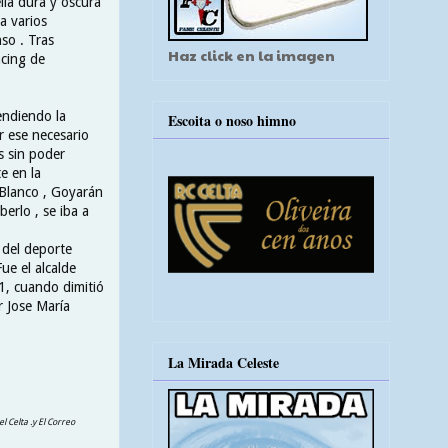
lla dura y oscura
a varios
nso . Tras
Haz click en la imagen
acing de
endiendo la
Escoita o noso himno
r ese necesario
s sin poder
e en la
Blanco , Goyarán
berlo , se iba a
 del deporte
ue el alcalde
, cuando dimitió
r Jose María
La Mirada Celeste
el Celta .y El Correo