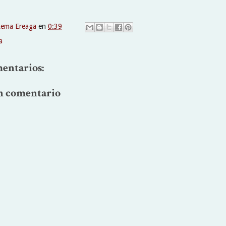
xema Ereaga
en
0:39
a
entarios:
n comentario