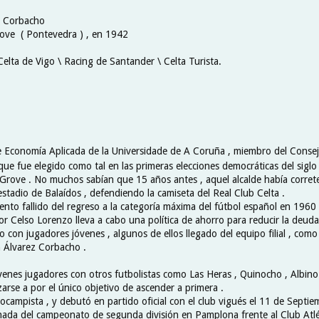
z Corbacho
ove ( Pontevedra ) , en 1942
Celta de Vigo \ Racing de Santander \ Celta Turista.
e Economía Aplicada de la Universidade de A Coruña , miembro del Conse
 que fue elegido como tal en las primeras elecciones democráticas del sig
 Grove . No muchos sabían que 15 años antes , aquel alcalde había corret
estadio de Balaídos , defendiendo la camiseta del Real Club Celta .
tento fallido del regreso a la categoría máxima del fútbol español en 1960 ,
or Celso Lorenzo lleva a cabo una política de ahorro para reducir la deuda 
o con jugadores jóvenes , algunos de ellos llegado del equipo filial , como
 Álvarez Corbacho .
venes jugadores con otros futbolistas como Las Heras , Quinocho , Albin
arse a por el único objetivo de ascender a primera .
ocampista , y debutó en partido oficial con el club vigués el 11 de Septi
rnada del campeonato de segunda división en Pamplona frente al Club Atl