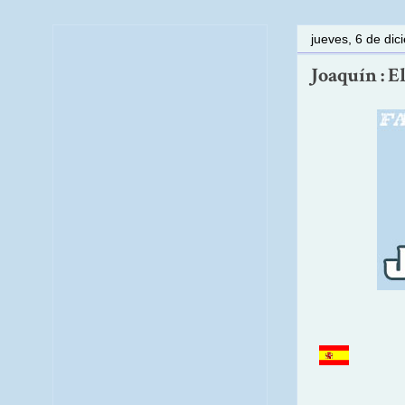
jueves, 6 de di
Joaquín : El