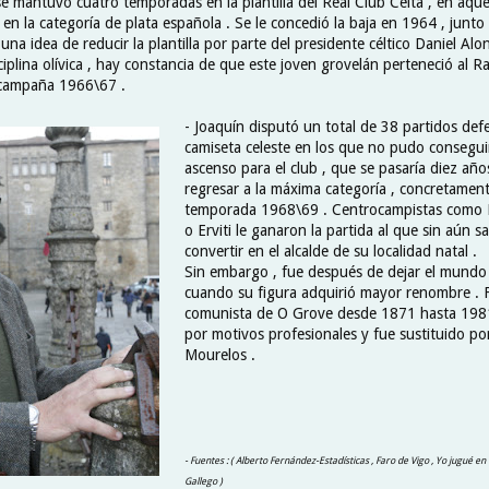
e mantuvo cuatro temporadas en la plantilla del Real Club Celta , en aque
en la categoría de plata española . Se le concedió la baja en 1964 , junto 
na idea de reducir la plantilla por parte del presidente céltico Daniel Alo
iplina olívica , hay constancia de que este joven grovelán perteneció al R
 campaña 1966\67 .
- Joaquín disputó un total de 38 partidos def
camiseta celeste en los que no pudo consegui
ascenso para el club , que se pasaría diez año
regresar a la máxima categoría , concretament
temporada 1968\69 . Centrocampistas como 
o Erviti le ganaron la partida al que sin aún sa
convertir en el alcalde de su localidad natal .
Sin embargo , fue después de dejar el mundo
cuando su figura adquirió mayor renombre . F
comunista de O Grove desde 1871 hasta 1981
por motivos profesionales y fue sustituido po
Mourelos .
- Fuentes : ( Alberto Fernández-Estadísticas , Faro de Vigo , Yo jugué en 
Gallego )