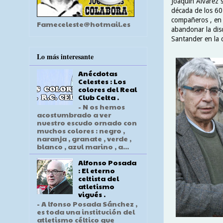
Joaquín Álvarez s
década de los 60 
compañeros , en u
Fameceleste@hotmail.es
abandonar la disc
Santander en la
Lo más interesante
Anécdotas
Celestes : Los
colores del Real
Club Celta .
- N os hemos
acostumbrado a ver
nuestro escudo ornado con
muchos colores : negro ,
naranja , granate , verde ,
blanco , azul marino , a...
Alfonso Posada
: El eterno
celtista del
atletismo
vigués .
- A lfonso Posada Sánchez ,
es toda una institución del
atletismo céltico que