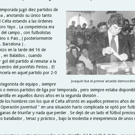
temporada jugó diez partidos de
pa , anotando su único tanto
 Celta estando a las órdenes
abro Yayo . La competencia era
 del campo , con futbolistas
ino o Pais , ( posteriormente
. Barcelona ) .
hizo en la tarde del 16 de
, en Balaídos , cuando
 gol del partido al rematar a la
centro del porriñés Pintos . El
ncería en aquel partido por 2-0
Joaquín fue el primer alcalde democráti
tagonista de equipo , siempre
os o menos partidos de liga por temporada , pero siempre estaba disponib
antilla en aquellos duros años en la segunda división .
de los hombres con los que el Celta afrontó en aquellos primeros años de 
" Operación juventud " en una situación harto complicada se optó por futbo
 ganas de triunfar y nada que perder . Se dejó de un lado el fútbol precios
o batallador , tenaz y práctico , bajo la modestia e inexperiencia de unos