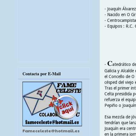
- Joaquín Álvare
- Nacido en O Gr
- Centrocampista
- Equipos : R.C. 
C
-
atedrático d
Galicia y Alcalde
Contacta por E-Mail
el Concello de O
césped del viejo 
Tras el primer in
Celta presidida p
refuerza el equip
Pepiño o Joaquín
Esa mezcla de jó
tendrían que lanz
Joaquín era centr
Fameceleste@hotmail.es
en la primera jo