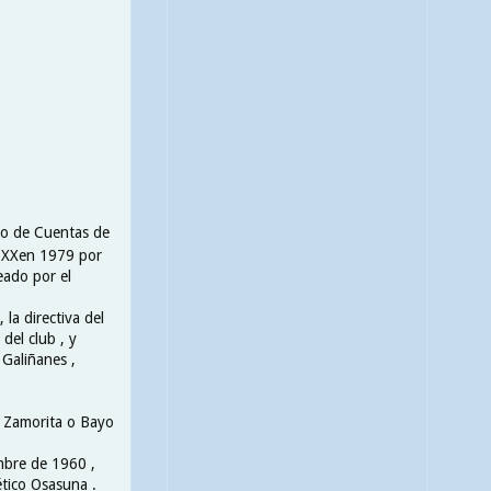
jo de Cuentas de
lo XXen 1979 por
eado por el
 la directiva del
del club , y
 Galiñanes ,
o Zamorita o Bayo
embre de 1960 ,
ético Osasuna .