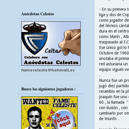
- En su primera 
Anécdotas Celestes
liga y dos de Co
como jugador del
del técnico cánt
dura en el centro
como Marín , Alb
traspasado al F.C
Ese único gol lo 
Octubre de 1960 
anotaba el primer
red asturiana un 
fameceleste@hotmail.es
equipo vigués ve
.
Nunca fue un pro
jugó diez partid
Busco los siguientes jugadores :
recambio en la pl
Joaquín fue uno 
60 , la llamada 
con ilusión , con
cambiarlo por otr
de triunfo .