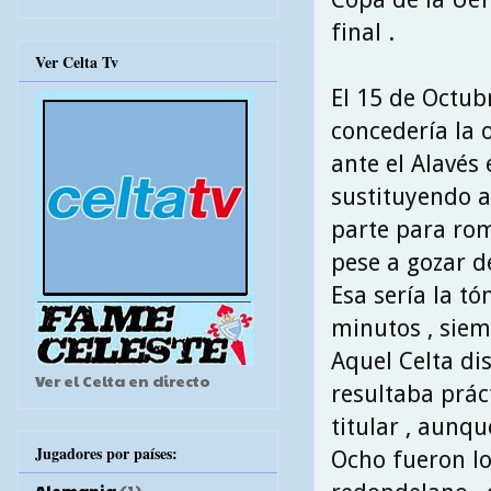
final .
Ver Celta Tv
El 15 de Octubr
concedería la 
ante el Alavés 
sustituyendo a
parte para rom
pese a gozar d
Esa sería la t
minutos , siem
Aquel Celta di
Ver el Celta en directo
resultaba prác
titular , aunq
Jugadores por países:
Ocho fueron lo
Alemania
(1)