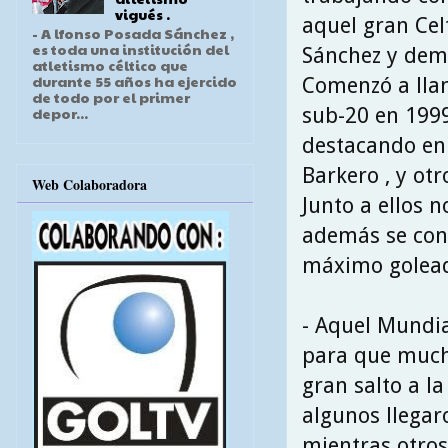
vigués .
aquel gran Celt
- A lfonso Posada Sánchez ,
es toda una institución del
Sánchez y dem
atletismo céltico que
durante 55 años ha ejercido
Comenzó a lla
de todo por el primer
sub-20 en 1999
depor...
destacando en p
Barkero , y otr
Web Colaboradora
Junto a ellos 
además se conv
máximo golead
- Aquel Mundi
para que mucho
gran salto a la
algunos llegar
mientras otro