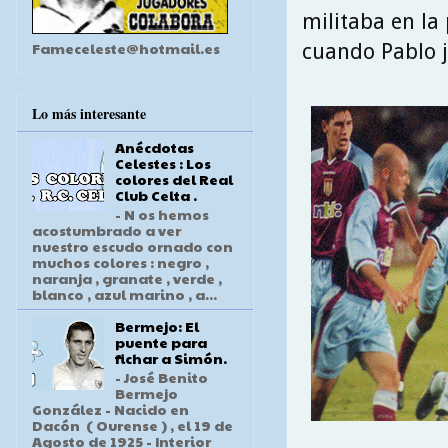
militaba en la
Fameceleste@hotmail.es
cuando Pablo ju
Lo más interesante
Anécdotas
Celestes : Los
colores del Real
Club Celta .
- N os hemos
acostumbrado a ver
nuestro escudo ornado con
muchos colores : negro ,
naranja , granate , verde ,
blanco , azul marino , a...
Bermejo: El
puente para
fichar a Simón.
- José Benito
Bermejo
González - Nacido en
Dacón ( Ourense ) , el 19 de
Agosto de 1925 - Interior