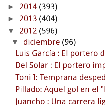
2014
(393)
►
2013
(404)
►
2012
(596)
▼
diciembre
(96)
▼
Luis García : El portero d
Del Solar : El portero im
Toni I: Temprana despedi
Pillado: Aquel gol en el
Juancho : Una carrera li