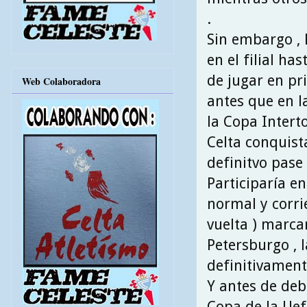
.
Sin embargo ,
en el filial ha
de jugar en pr
Web Colaboradora
antes que en la
la Copa Intert
Celta conquist
definitvo pase
Participaría e
normal y corrie
vuelta ) marca
Petersburgo , l
definitivament
Y antes de deb
Copa de la Uef