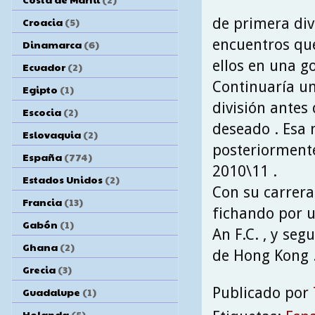
de primera divi
Croacia
(5)
encuentros que
Dinamarca
(6)
ellos en una go
Ecuador
(2)
Continuaría u
Egipto
(1)
división antes
Escocia
(2)
deseado . Esa 
Eslovaquia
(2)
posteriormente
España
(774)
2010\11 .
Estados Unidos
(2)
Con su carrera
Francia
(13)
fichando por u
Gabón
(1)
An F.C. , y seg
Ghana
(2)
de Hong Kong 
Grecia
(3)
Publicado por
Guadalupe
(1)
Holanda
(5)