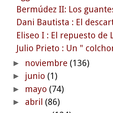
Bermúdez II: Los guante
Dani Bautista : El desca
Eliseo I : El repuesto de L
Julio Prieto : Un " colcho
noviembre
(136)
►
junio
(1)
►
mayo
(74)
►
abril
(86)
►