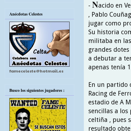
N
-
acido en V
, Pablo Couña
Anécdotas Celestes
jugar como prof
Su historia co
militaba en las
grandes dotes 
a debutar a te
apenas tenía 1
fameceleste@hotmail.es
En un partido 
Busco los siguientes jugadores :
Racing de Ferro
estadio de A Ma
sencillas a lo
celtiña , pues
resultado obte