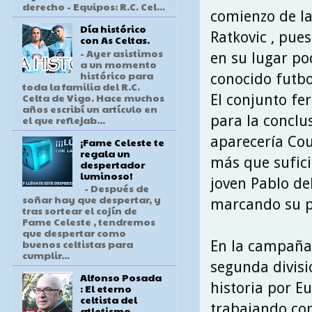
derecho - Equipos: R.C. Cel...
comienzo de l
Día histórico
Ratkovic , pue
con As Celtas.
- Ayer asistimos
en su lugar po
a un momento
histórico para
conocido futbo
toda la familia del R.C.
Celta de Vigo. Hace muchos
El conjunto fe
años escribí un artículo en
para la conclu
el que reflejab...
aparecería Cou
¡Fame Celeste te
regala un
más que sufici
despertador
luminoso!
joven Pablo de
- Después de
soñar hay que despertar, y
marcando su pr
tras sortear el cojín de
Fame Celeste , tendremos
que despertar como
buenos celtistas para
En la campaña
cumplir...
segunda divisi
Alfonso Posada
historia por E
: El eterno
celtista del
trabajando con
atletismo