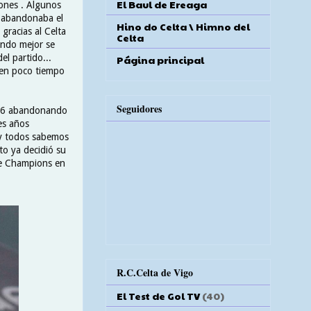
El Baul de Ereaga
iones . Algunos
a abandonaba el
Hino do Celta \ Himno del
gracias al Celta
Celta
ando mejor se
el partido...
Página principal
 en poco tiempo
Seguidores
016 abandonando
es años
e y todos sabemos
to ya decidió su
 de Champions en
R.C.Celta de Vigo
El Test de Gol TV
(40)