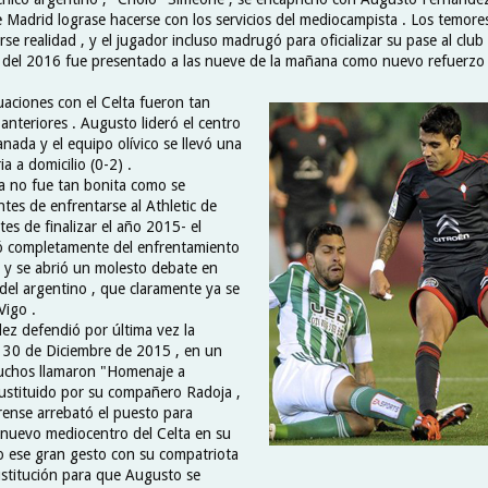
e Madrid lograse hacerse con los servicios del mediocampista . Los temore
se realidad , y el jugador incluso madrugó para oficializar su pase al club
a del 2016 fue presentado a las nueve de la mañana como nuevo refuerzo 
uaciones con el Celta fueron tan
anteriores . Augusto lideró el centro
nada y el equipo olívico se llevó una
a a domicilio (0-2) .
a no fue tan bonita como se
tes de enfrentarse al Athletic de
tes de finalizar el año 2015- el
dó completamente del enfrentamiento
s y se abrió un molesto debate en
del argentino , que claramente ya se
Vigo .
z defendió por última vez la
el 30 de Diciembre de 2015 , en un
muchos llamaron "Homenaje a
ustituido por su compañero Radoja ,
rense arrebató el puesto para
l nuevo mediocentro del Celta en su
vo ese gran gesto con su compatriota
sustitución para que Augusto se