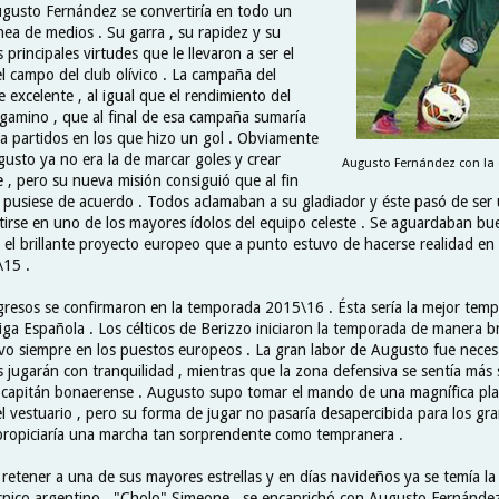
ugusto Fernández se convertiría en todo un
ínea de medios . Su garra , su rapidez y su
 principales virtudes que le llevaron a ser el
el campo del club olívico . La campaña del
 excelente , al igual que el rendimiento del
gamino , que al final de esa campaña sumaría
ta partidos en los que hizo un gol . Obviamente
gusto ya no era la de marcar goles y crear
Augusto Fernández con la 
 , pero su nueva misión consiguió que al fin
se pusiese de acuerdo . Todos aclamaban a su gladiador y éste pasó de ser
ertirse en uno de los mayores ídolos del equipo celeste . Se aguardaban b
 el brillante proyecto europeo que a punto estuvo de hacerse realidad en 
15 .
resos se confirmaron en la temporada 2015\16 . Ésta sería la mejor temp
iga Española . Los célticos de Berizzo iniciaron la temporada de manera bri
o siempre en los puestos europeos . La gran labor de Augusto fue necesa
s jugarán con tranquilidad , mientras que la zona defensiva se sentía más 
 capitán bonaerense . Augusto supo tomar el mando de una magnífica plan
el vestuario , pero su forma de jugar no pasaría desapercibida para los g
 propiciaría una marcha tan sorprendente como tempranera .
 retener a una de sus mayores estrellas y en días navideños ya se temía la
écnico argentino , "Cholo" Simeone , se encaprichó con Augusto Fernánde