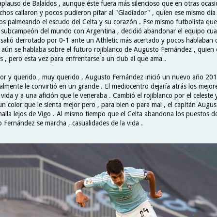
 aplauso de Balaídos , aunque éste fuera más silencioso que en otras ocas
chos callaron y pocos pudieron pitar al "Gladiador" , quien ese mismo dí
os palmeando el escudo del Celta y su corazón . Ese mismo futbolista que 
r subcampeón del mundo con Argentina , decidió abandonar el equipo cu
a salió derrotado por 0-1 ante un Athletic más acertado y pocos hablaban d
 aún se hablaba sobre el futuro rojiblanco de Augusto Fernández , quien
s , pero esta vez para enfrentarse a un club al que ama .
dor y querido , muy querido , Augusto Fernández inició un nuevo año 2
almente le convirtió en un grande . El mediocentro dejaría atrás los mejor
vida y a una afición que le veneraba . Cambió el rojiblanco por el celest
un color que le sienta mejor pero , para bien o para mal , el capitán Augus
 halla lejos de Vigo . Al mismo tiempo que el Celta abandona los puestos
o Fernández se marcha , casualidades de la vida .