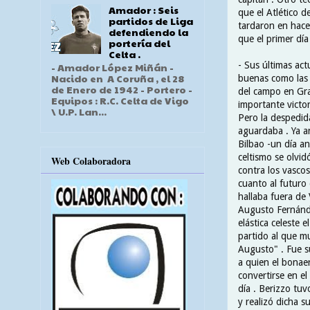
Amador : Seis
que el Atlético d
partidos de Liga
tardaron en hacer
defendiendo la
que el primer dí
portería del
Celta .
- Sus últimas act
- Amador López Miñán -
Nacido en A Coruña , el 28
buenas como las 
de Enero de 1942 - Portero -
del campo en Gra
Equipos : R.C. Celta de Vigo
importante victori
\ U.P. Lan...
Pero la despedid
aguardaba . Ya an
Bilbao -un día an
celtismo se olvi
Web Colaboradora
contra los vasco
cuanto al futuro 
hallaba fuera de 
Augusto Fernánde
elástica celeste 
partido al que 
Augusto" . Fue s
a quien el bonae
convertirse en e
día . Berizzo tu
y realizó dicha 