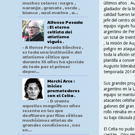
muchos colores : negro ,
últimos años . A
naranja , granate , verde ,
gladiador de la l
blanco , azul marino , a...
calidad fueron las
jefe del centro d
Alfonso Posada
equipo vigués fue
: El eterno
celtista del
argentino de Per
atletismo
un total de trein
vigués .
, la misión de Au
- A lfonso Posada Sánchez ,
peligro en ataque
es toda una institución del
toda la afición 
atletismo céltico que
plantilla a conv
durante 55 años ha ejercido
de todo por el primer
Augusto lideraba
depor...
temporada 2014\
Merchi Arce :
Sus grandes prog
Inicios
argentino en la L
prometedores
con el Celta .
equipo se mantuv
- D urante
atacantes celtiña
aquellos magníficos años
galones del gran
sesenta en los que
rollo reinaba en 
desfilaron por filas célticas
su baja cláusula
muchísimos atletas de
grandes condiciones , nos
El Celta no pudo
en...
capitán . Otro t