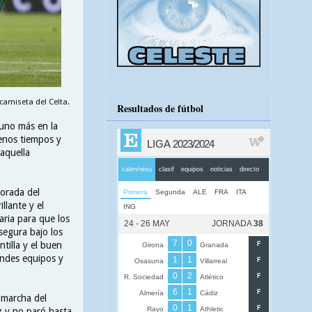
camiseta del Celta.
Resultados de fútbol
 uno más en la
uenos tiempos y
aquella
orada del
llante y el
ria para que los
segura bajo los
tilla y el buen
randes equipos y
 marcha del
z y no paró hasta