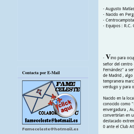
- Augusto Matía
- Nacido en Perg
- Centrocampista
- Equipos : R.C. 
V
-
ino para ocu
señor del centr
Fernández" a ser 
Contacta por E-Mail
de Madrid , algo
tempranera marcha
verdugo y para ot
Nacido en la loc
conocido como "N
envergadura , Au
convertirían en u
destacado extrem
0 ante el Club At
Fameceleste@hotmail.es