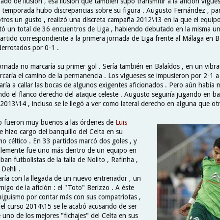
ado de ilusión , esa ilusión que también supo transmitir a la afición vigue
 temporada hubo discrepancias sobre su figura . Augusto Fernández , pa
otros un gusto , realizó una discreta campaña 2012\13 en la que el equip
utó un total de 36 encuentros de Liga , habiendo debutado en la misma u
artido correspondiente a la primera jornada de Liga frente al Málaga en B
 derrotados por 0-1 .
ornada no marcaría su primer gol . Sería también en Balaídos , en un vibr
rcaría el camino de la permanencia . Los vigueses se impusieron por 2-1 a
ía a callar las bocas de algunos exigentes aficionados . Pero aún había 
ndo el flanco derecho del ataque celeste . Augusto seguiría jugando en ba
013\14 , incluso se le llegó a ver como lateral derecho en alguna que otr
o fueron muy buenos a las órdenes de
Luis
e hizo cargo del banquillo del Celta en su
 céltico . En 33 partidos marcó dos goles , y
plemente fue uno más dentro de un equipo en
ban futbolistas de la talla de Nolito , Rafinha ,
Dehli .
ría con la llegada de un nuevo entrenador , un
migo de la afición : el "Toto" Berizzo . A éste
miguismo por contar más con sus compatriotas ,
del curso 2014\15 se le acabó acusando de ser
 uno de los mejores "fichajes" del Celta en sus