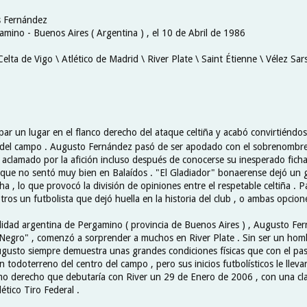
s Fernández
amino - Buenos Aires ( Argentina ) , el 10 de Abril de 1986
Celta de Vigo \ Atlético de Madrid \ River Plate \ Saint Étienne \ Vélez Sars
par un lugar en el flanco derecho del ataque celtiña y acabó convirtiéndo
o del campo . Augusto Fernández pasó de ser apodado con el sobrenombr
aclamado por la afición incluso después de conocerse su inesperado fichaj
 que no sentó muy bien en Balaídos . "El Gladiador" bonaerense dejó un 
 , lo que provocó la división de opiniones entre el respetable celtiña . 
ros un futbolista que dejó huella en la historia del club , o ambas opcione
alidad argentina de Pergamino ( provincia de Buenos Aires ) , Augusto Fe
egro" , comenzó a sorprender a muchos en River Plate . Sin ser un hom
gusto siempre demuestra unas grandes condiciones físicas que con el pas
n todoterreno del centro del campo , pero sus inicios futbolísticos le lleva
o derecho que debutaría con River un 29 de Enero de 2006 , con una clar
lético Tiro Federal .