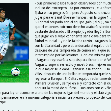
- Sus primeros pasos fueron observados por much
incluso del extranjero . Ya por entonces , el Atléti
fijaba en su progresión , pero Augusto solo cruzar
jugar para el Saint Étienne francés , en la Ligue 1 .
Su dorsal ocupado con el equipo galo ( el 5 ) , ya 
que el entonces extremo derecho acabaría siendo
bastante destacado . El propio jugador llegó a Eu
que jugar en el viejo continente sería clave para tr
fútbol mundial... y no le faltaba razón . Augusto l
con la titularidad , pero abandonaría el equipo de 
después de una temporada de cesión en la que su 
interrumpido por las lesiones . Con esa mínima per
, Augusto regresaría a su país para fichar por el Vél
Augusto supo crear estilo y mostró sus mejores m
lo que mejor se le daba : ganarse a la afición . Eso
Vélez después de una brillante temporada que le se
regresar a Europa . El Celta , equipo recientement
Primera División , se fijó en él y contactó con el c
adquirir la mitad de su ficha . Dos años con el Véle
s para lograr asomarse a una de las mejores ligas del mundo y el club vigu
a permanecer en la máxima categoría e iniciar un precioso proyecto del cua
cipe .