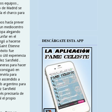
os equipos ,
co de Madrid se
ía el charco para
nos hacía prever
 un mediocentro
ropa alegando
iunfar en el
DESCÁRGATE ESTA APP
legó a hacerse
Saint Étienne
éxito fue
o útil experiencia
ez Sarsfield .
aneras para hacer
 consiguió en
rviría para
e ascendido a
lub argentino para
z Sarsfield
és precisaría de
l el propio