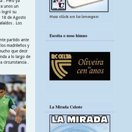
sa . Pero ya
ra unos un
o logró su
Haz click en la imagen
n 18 de Agosto
alaídos . Los
Escoita o noso himno
ante partido ante
 los madrileños y
mucho que decir
nda a lo largo de
a circunstancia .
La Mirada Celeste