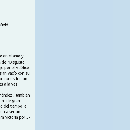
field.
se en el amo y
e de "Disgusto
e por el Atlético
gran vacío con su
Para unos fue un
s a la vez .
rnández , también
bre de gran
o del tiempo le
ron a ser un
a victoria por 5-