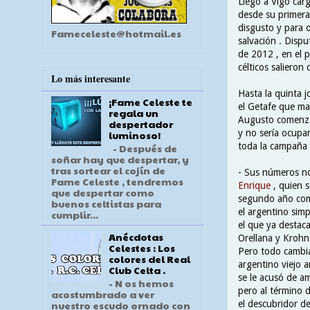
Llegó a Vigo carg
desde su primera
disgusto y para 
Fameceleste@hotmail.es
salvación . Disp
de 2012 , en el p
célticos salieron
Lo más interesante
Hasta la quinta j
¡Fame Celeste te
el Getafe que ma
regala un
Augusto comenzar
despertador
y no sería ocupa
luminoso!
toda la campaña 2
- Después de
soñar hay que despertar, y
tras sortear el cojín de
- Sus números n
Fame Celeste , tendremos
Enrique
, quien s
que despertar como
segundo año como
buenos celtistas para
el argentino sim
cumplir...
el que ya destaca
Anécdotas
Orellana y Krohn 
Celestes : Los
Pero todo cambia
colores del Real
argentino viejo a
Club Celta .
se le acusó de a
- N os hemos
pero al término 
acostumbrado a ver
el descubridor de
nuestro escudo ornado con