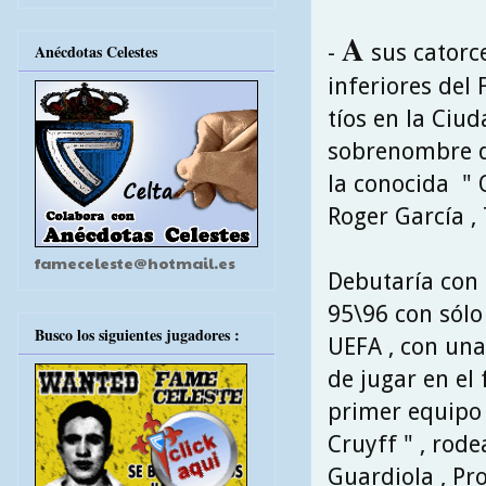
A
-
sus catorc
Anécdotas Celestes
inferiores del 
tíos en la Ciu
sobrenombre de
la conocida " 
Roger García ,
fameceleste@hotmail.es
Debutaría con 
95\96 con sólo 
Busco los siguientes jugadores :
UEFA , con una
de jugar en el 
primer equipo 
Cruyff " , rod
Guardiola , Pro