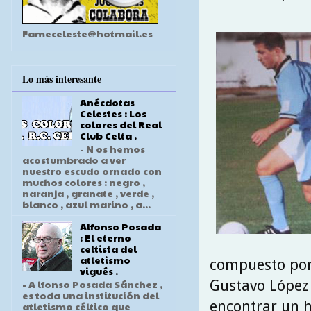
Fameceleste@hotmail.es
Lo más interesante
Anécdotas
Celestes : Los
colores del Real
Club Celta .
- N os hemos
acostumbrado a ver
nuestro escudo ornado con
muchos colores : negro ,
naranja , granate , verde ,
blanco , azul marino , a...
Alfonso Posada
: El eterno
celtista del
atletismo
compuesto por 
vigués .
Gustavo López ,
- A lfonso Posada Sánchez ,
es toda una institución del
encontrar un h
atletismo céltico que