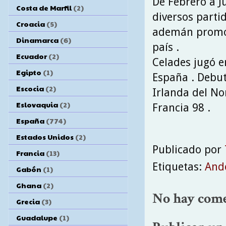
De Febrero a J
Costa de Marfil
(2)
diversos parti
Croacia
(5)
ademán promoci
Dinamarca
(6)
país .
Ecuador
(2)
Celades jugó e
Egipto
(1)
España . Debut
Escocia
(2)
Irlanda del No
Eslovaquia
(2)
Francia 98 .
España
(774)
Estados Unidos
(2)
Publicado por
Francia
(13)
Etiquetas:
And
Gabón
(1)
Ghana
(2)
No hay come
Grecia
(3)
Guadalupe
(1)