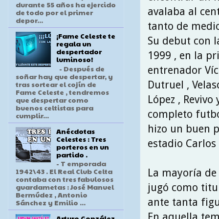
durante 55 años ha ejercido
avalaba al cen
de todo por el primer
depor...
tanto de medio
¡Fame Celeste te
Su debut con l
regala un
despertador
1999 , en la pr
luminoso!
- Después de
entrenador Víct
soñar hay que despertar, y
Dutruel , Velas
tras sortear el cojín de
Fame Celeste , tendremos
López , Revivo
que despertar como
buenos celtistas para
completo futbo
cumplir...
hizo un buen p
Anécdotas
Celestes : Tres
estadio Carlos 
porteros en un
partido .
- T emporada
1942\43 . El Real Club Celta
La mayoría de 
contaba con tres fabulosos
jugó como titu
guardametas : José Manuel
Bermúdez , Antonio
ante tanta figu
Sánchez y Emilio ...
En aquella tem
Arturo González