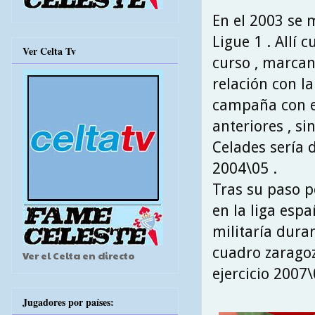
En el 2003 se 
Ligue 1 . Allí 
Ver Celta Tv
curso , marcand
relación con l
campaña con el
anteriores , s
Celades sería 
2004\05 .
Tras su paso p
en la liga espa
militaría dura
cuadro zaragoz
Ver el Celta en directo
ejercicio 2007\
Jugadores por países: