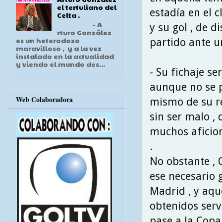
el tertuliano del
estadía en el c
Celta .
- A
y su gol , de 
rturo González
es un heterodoxo
partido ante uno
maravilloso , y a la vez
instalado en la actualidad
y viendo el mundo des...
- Su fichaje ser
aunque no se p
Web Colaboradora
mismo de su r
sin ser malo ,
muchos aficio
.
No obstante ,
ese necesario g
Madrid , y aqu
obtenidos serv
pase a la Copa 