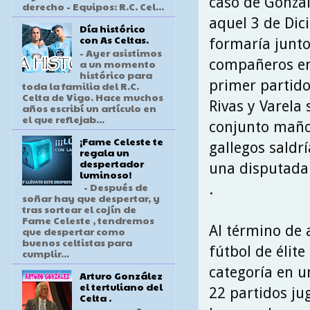
caso de Gonzal
derecho - Equipos: R.C. Cel...
aquel 3 de Di
Día histórico
con As Celtas.
formaría junto
- Ayer asistimos
compañeros en 
a un momento
histórico para
primer partido 
toda la familia del R.C.
Celta de Vigo. Hace muchos
Rivas y Varela
años escribí un artículo en
el que reflejab...
conjunto maño 
¡Fame Celeste te
gallegos saldr
regala un
despertador
una disputada 
luminoso!
- Después de
.
soñar hay que despertar, y
tras sortear el cojín de
Fame Celeste , tendremos
Al término de 
que despertar como
buenos celtistas para
fútbol de élite
cumplir...
categoría en u
Arturo González
el tertuliano del
22 partidos ju
Celta .