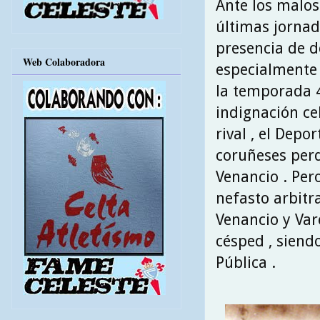
Ante los malos
últimas jornad
presencia de d
Web Colaboradora
especialmente
la temporada 41
indignación cel
rival , el Depo
coruñeses perd
Venancio . Per
nefasto arbitra
Venancio y Vare
césped , siend
Pública .