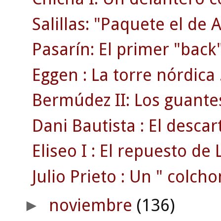
Salillas: "Paquete el de 
Pasarín: El primer "back"
Eggen : La torre nórdica 
Bermúdez II: Los guante
Dani Bautista : El desca
Eliseo I : El repuesto de L
Julio Prieto : Un " colcho
noviembre
(136)
►