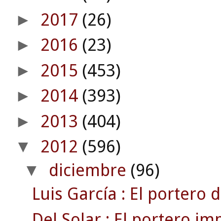
2017
(26)
►
2016
(23)
►
2015
(453)
►
2014
(393)
►
2013
(404)
►
2012
(596)
▼
diciembre
(96)
▼
Luis García : El portero d
Del Solar : El portero im