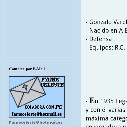
- Gonzalo Vare
- Nacido en A 
- Defensa
- Equipos: R.C.
Contacta por E-Mail
E
-
n 1935 lleg
y con él varia
máxima categor
Fameceleste@hotmail.es
envergadura po