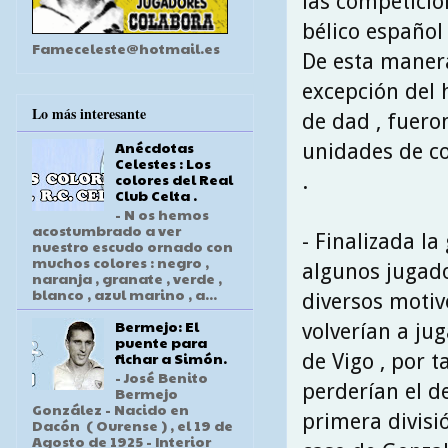
las competicion
bélico español 
Fameceleste@hotmail.es
De esta manera
excepción del 
Lo más interesante
de dad , fueron
Anécdotas
unidades de co
Celestes : Los
.
colores del Real
Club Celta .
- N os hemos
acostumbrado a ver
- Finalizada la
nuestro escudo ornado con
muchos colores : negro ,
algunos jugado
naranja , granate , verde ,
blanco , azul marino , a...
diversos motiv
Bermejo: El
volverían a jug
puente para
fichar a Simón.
de Vigo , por t
- José Benito
perderían el d
Bermejo
González - Nacido en
primera divisió
Dacón ( Ourense ) , el 19 de
Agosto de 1925 - Interior