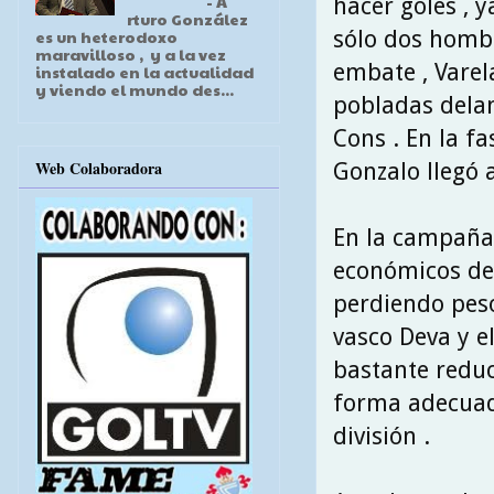
- A
hacer goles , 
rturo González
sólo dos hombr
es un heterodoxo
maravilloso , y a la vez
embate , Varel
instalado en la actualidad
y viendo el mundo des...
pobladas delan
Cons . En la f
Web Colaboradora
Gonzalo llegó a
En la campaña
económicos del 
perdiendo peso
vasco Deva y el
bastante redu
forma adecuada
división .