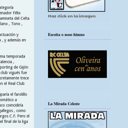
ategoría
enador Félix
Haz click en la imagen
amiseta del Celta
lano , Tono ,
Escoita o noso himno
actuación y
a , y además en
misma temporada
alencia ,
porting de Gijón
 club vigués fue
ncretamente trece
on el Real Club
ría el farolillo
tomático a
La Mirada Celeste
co coincidiría
 gallegos , como
rgos C.F. Pero el
 final de la liga