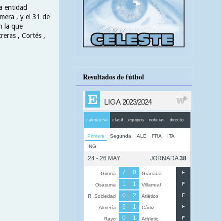
la entidad
mera , y el 31 de
n la que
reras , Cortés ,
Resultados de fútbol