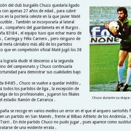
ición del club burgalés Chuco quedaría ligado
ta con apenas 27 años de edad , para cubrir
s en la portería celeste en la que Javier Maté
iscutible . También se incorporaría al lateral
ta , compañero del guardameta en el Burgos .
ña 83\84 , el equipo tuvo que echar mano de
 , Carriega y Félix Carnero , pero ninguno de
a al meta cántabro más allá de los partidos
to que en competición oficial Maté jugó los 38
ña lograría eludir el descenso a la segunda
rmino del campeonato y Chuco continuaría
rtunidad para demostrar sus cualidades bajo
da 84\85 , Chuco se vuelve a quedar inédito ,
 todos los partidos de liga , la excepción de
lga de los profesionales , jugaron los filiales
Chuco durante su etapa en
 el estadio Ramón de Carranza .
paña se recoge en varios medios un error en el que el arquero santoñés 
en un partido en San Mamés , frente al Bilbao Athletic de los Andrinúa , S
 Txirri . En éste partido Chuco no pudo jugar , pues aparece como sustitu
ratarse de una evidente errata .