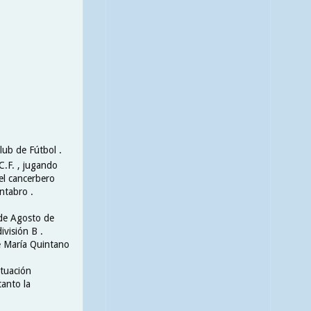
lub de Fútbol .
C.F. , jugando
 el cancerbero
ntabro .
 de Agosto de
visión B .
sé María Quintano
ituación
tanto la