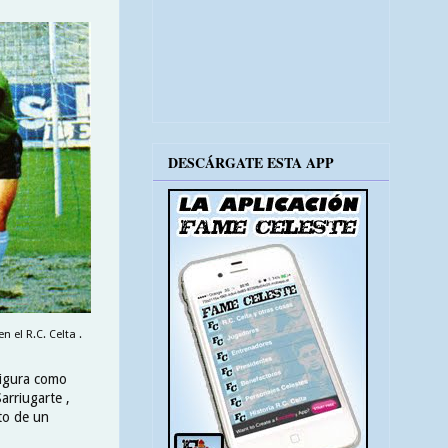
DESCÁRGATE ESTA APP
 el R.C. Celta .
figura como
arriugarte ,
to de un