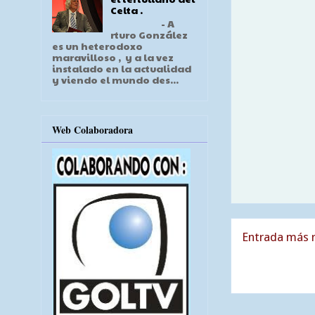
Celta .
- A
rturo González
es un heterodoxo
maravilloso , y a la vez
instalado en la actualidad
y viendo el mundo des...
Web Colaboradora
Entrada más r