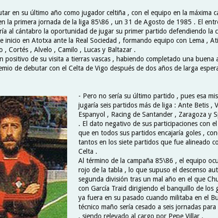
utar en su último año como jugador celtiña , con el equipo en la máxima c
en la primera jornada de la liga 85\86 , un 31 de Agosto de 1985 . El entr
ía al cántabro la oportunidad de jugar su primer partido defendiendo la c
de inicio en Atotxa ante la Real Sociedad , formando equipo con Lema , Ati
 , Cortés , Alvelo , Camilo , Lucas y Baltazar .
un positivo de su visita a tierras vascas , habiendo completado una buena 
emio de debutar con el Celta de Vigo después de dos años de larga esper
- Pero no sería su último partido , pues esa 
jugaría seis partidos más de liga : Ante Betis , V
Espanyol , Racing de Santander , Zaragoza y S
. El dato negativo de sus participaciones con el
que en todos sus partidos encajaría goles , co
tantos en los siete partidos que fue alineado c
Celta .
Al término de la campaña 85\86 , el equipo ocupa
rojo de la tabla , lo que supuso el descenso au
segunda división tras un mal año en el que Chu
con García Traid dirigiendo el banquillo de los
ya fuera en su pasado cuando militaba en el Bu
técnico maño sería cesado a seis jornadas para el
, siendo relevado al cargo por Pepe Villar .