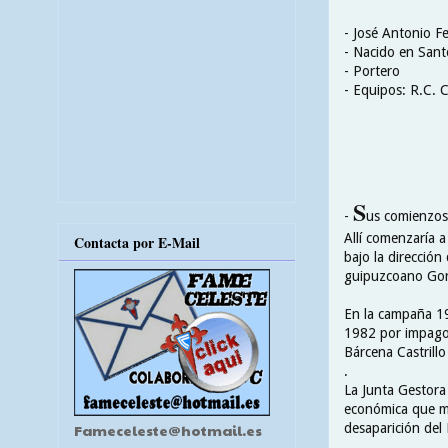
- José Antonio F
- Nacido en Sant
- Portero
- Equipos: R.C. C
S
-
us comienzos 
Allí comenzaría a
Contacta por E-Mail
bajo la dirección
guipuzcoano Goro
En la campaña 19
1982 por impago 
Bárcena Castrill
.
La Junta Gestora
económica que mu
desaparición del 
Fameceleste@hotmail.es