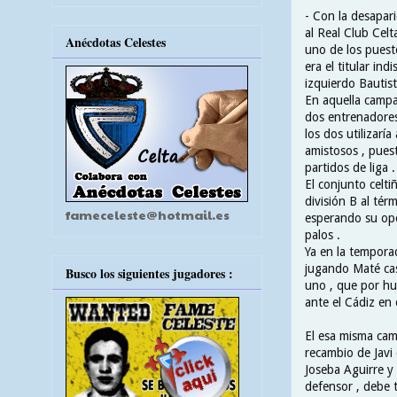
- Con la desapar
al Real Club Cel
Anécdotas Celestes
uno de los puesto
era el titular ind
izquierdo Bautis
En aquella campa
dos entrenadores
los dos utilizarí
amistosos , pues
partidos de liga .
El conjunto celti
división B al té
fameceleste@hotmail.es
esperando su opo
palos .
Ya en la tempora
jugando Maté casi
Busco los siguientes jugadores :
uno , que por hue
ante el Cádiz en
El esa misma cam
recambio de Javi 
Joseba Aguirre y
defensor , debe t