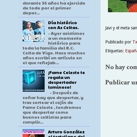
durante 55 años ha ejercido
de todo por el primer
depor...
Día histórico
con As Celtas.
Javi y el meta s
- Ayer asistimos
a un momento
Publicado por
T
histórico para
toda la familia del R.C.
Etiquetas:
Españ
Celta de Vigo. Hace muchos
años escribí un artículo en
el que reflejab...
No hay com
¡Fame Celeste te
regala un
Publicar u
despertador
luminoso!
- Después de
soñar hay que despertar, y
tras sortear el cojín de
Fame Celeste , tendremos
que despertar como
buenos celtistas para
cumplir...
Arturo González
el tertuliano del