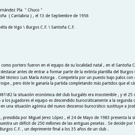
ernández Pla " Chuco "
oña ( Cantabria ) , el 13 de Septiembre de 1956
elta de Vigo \ Burgos C.F. \ Santoña C.F.
como portero fueron en el equipo de su localidad natal , en el Santoña C
 destacar antes de entrar a formar parte de la extinta plantilla del Burgos 
 del técnico Luis María Astorga . Competiría por un puesto bajo palos con
spe , pero éste le ganaría la partida completando más partidos que el cá
81\82 la situación económica del club burgalés era insostenible , y el 25
a los jugadores el equipo es descendido burocráticamente a la segunda di
o en una situación agónica del nuevo descenso burocrático sustituye a Jo
 , presidida por Miguel Jerez López , el 24 de Mayo de 1983 presenta la s
estra un déficit de 250 millones de las antiguas pesetas . Se decide por 
Burgos C.F. , un deprimente final a los 35 años de un club .