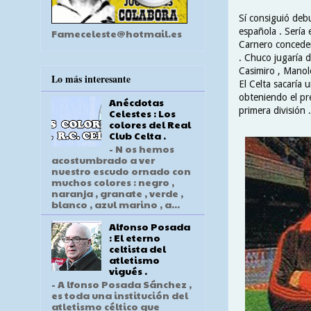
Sí consiguió deb
española . Sería 
Fameceleste@hotmail.es
Carnero conceder
. Chuco jugaría 
Casimiro , Manolo
Lo más interesante
El Celta sacaría 
obteniendo el pr
Anécdotas
primera división .
Celestes : Los
colores del Real
Club Celta .
- N os hemos
acostumbrado a ver
nuestro escudo ornado con
muchos colores : negro ,
naranja , granate , verde ,
blanco , azul marino , a...
Alfonso Posada
: El eterno
celtista del
atletismo
vigués .
- A lfonso Posada Sánchez ,
es toda una institución del
atletismo céltico que