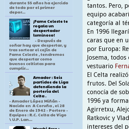
durante 55 años ha ejercido
tantos. Pero, p
de todo por el primer
depor...
equipo acabarí
¡Fame Celeste te
categoría al t
regala un
despertador
En 1996 llegar
luminoso!
caras que en u
- Después de
soñar hay que despertar, y
por Europa: Re
tras sortear el cojín de
Fame Celeste , tendremos
Josema, todos e
que despertar como
buenos celtistas para
vestuario
Fern
cumplir...
El Celta reali
Amador : Seis
partidos de Liga
frutos. Del So
defendiendo la
portería del
conocía de sob
Celta .
1996 ya formar
- Amador López Miñán -
Nacido en A Coruña , el 28
Agirretxu, Alej
de Enero de 1942 - Portero -
Equipos : R.C. Celta de Vigo
Ratkovic y Vla
\ U.P. Lan...
intereses del 
Merchi Arce :