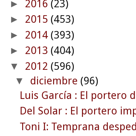
2016
(23)
►
2015
(453)
►
2014
(393)
►
2013
(404)
►
2012
(596)
▼
diciembre
(96)
▼
Luis García : El portero d
Del Solar : El portero im
Toni I: Temprana despedi