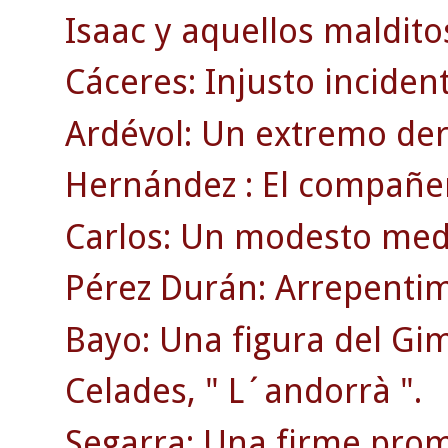
Isaac y aquellos maldito
Cáceres: Injusto inciden
Ardévol: Un extremo der
Hernández : El compañer
Carlos: Un modesto medi
Pérez Durán: Arrepentim
Bayo: Una figura del Gi
Celades, " L´andorrà ".
Segarra: Una firme prom