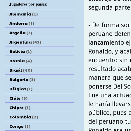
Jugadores por países:
segunda parte
Alemania
(1)
Andorra
(1)
- De forma sor
Argelia
(3)
peruano detend
lanzamiento e
Argentina
(43)
Ronaldo, y aca
Bolivia
(1)
encuentro sin r
Bosnia
(4)
resultado aca
Brasil
(40)
manera que se
Bulgaria
(3)
ponerse Del So
Bélgica
(1)
Fue una actuac
Chile
(5)
le haría llevar
Chipre
(1)
público, pues 
Colombia
(2)
del peruano t
Congo
(1)
Ronaldo era un 