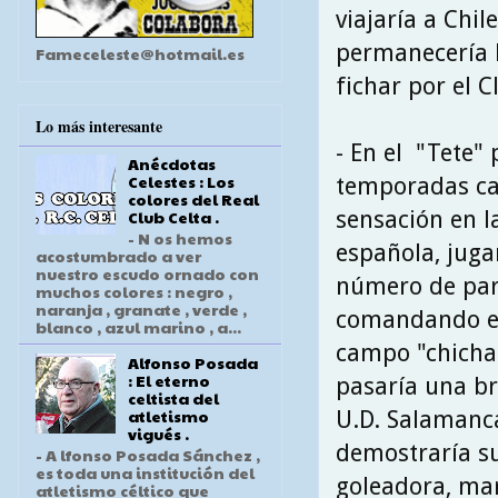
viajaría a Chil
permanecería h
Fameceleste@hotmail.es
fichar por el C
Lo más interesante
- En el "Tete" 
Anécdotas
Celestes : Los
temporadas c
colores del Real
sensación en l
Club Celta .
- N os hemos
española, jug
acostumbrado a ver
nuestro escudo ornado con
número de par
muchos colores : negro ,
naranja , granate , verde ,
comandando el
blanco , azul marino , a...
campo "chicha
Alfonso Posada
: El eterno
pasaría una br
celtista del
atletismo
U.D. Salamanca
vigués .
demostraría s
- A lfonso Posada Sánchez ,
es toda una institución del
goleadora, ma
atletismo céltico que