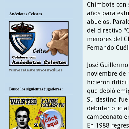
Chimbote con 
años para estu
Anécdotas Celestes
abuelos. Paral
del directivo 
menores del Cl
Fernando Cuél
José Guillermo 
fameceleste@hotmail.es
noviembre de 1
hicieron difíci
Busco los siguientes jugadores :
que debió emi
Su destino fue
debutar oficia
campeonato en
En 1988 regresa