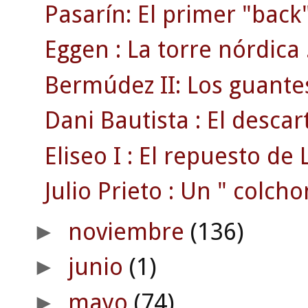
Pasarín: El primer "back"
Eggen : La torre nórdica 
Bermúdez II: Los guante
Dani Bautista : El desca
Eliseo I : El repuesto de L
Julio Prieto : Un " colcho
noviembre
(136)
►
junio
(1)
►
mayo
(74)
►