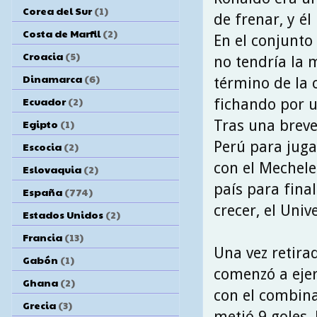
Corea del Sur
(1)
de frenar, y él
Costa de Marfil
(2)
En el conjunt
Croacia
(5)
no tendría la 
Dinamarca
(6)
término de la
Ecuador
(2)
fichando por un
Tras una breve
Egipto
(1)
Perú para juga
Escocia
(2)
con el Mechele
Eslovaquia
(2)
país para final
España
(774)
crecer, el Unive
Estados Unidos
(2)
Francia
(13)
Una vez retira
Gabón
(1)
comenzó a ejer
Ghana
(2)
con el combina
Grecia
(3)
metió 9 goles, 