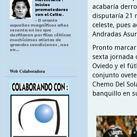
Inicios
acabaría derro
prometedores
con el Celta .
disputaría 21 
- D urante
celeste, pues 
aquellos magníficos años
sesenta en los que
Andradas Asu
desfilaron por filas célticas
muchísimos atletas de
grandes condiciones , nos
Pronto marcarí
en...
sexta jornada d
Oviedo y el fú
Web Colaboradora
conjunto ovete
Chemo Del Sola
banquillo en s