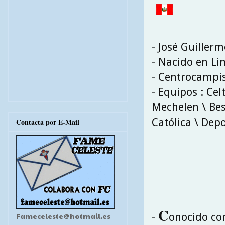
- José Guillerm
- Nacido en Li
- Centrocampi
- Equipos : Cel
Mechelen \ Bes
Católica \ Depo
Contacta por E-Mail
C
-
onocido com
Fameceleste@hotmail.es