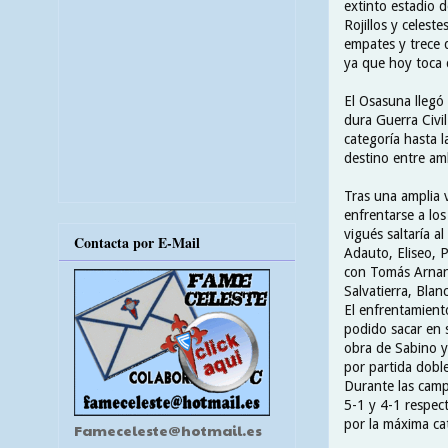
extinto estadio 
Rojillos y celes
empates y trece 
ya que hoy toca c
El Osasuna llegó
dura Guerra Civi
categoría hasta l
destino entre amb
Tras una amplia v
enfrentarse a los
vigués saltaría 
Contacta por E-Mail
Adauto, Eliseo, 
con Tomás Arnanz 
Salvatierra, Blan
El enfrentamiento
podido sacar en s
obra de Sabino y 
por partida doble
Durante las camp
5-1 y 4-1 respec
por la máxima ca
Fameceleste@hotmail.es