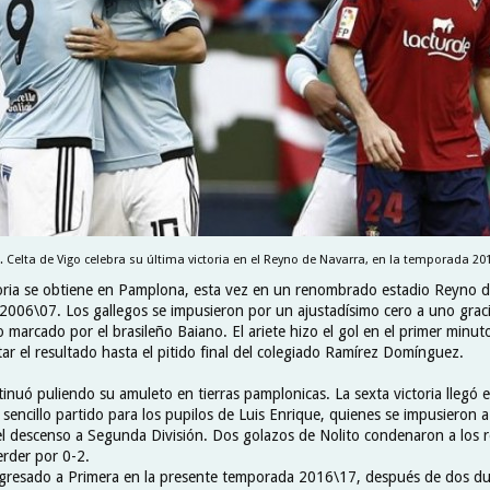
C. Celta de Vigo celebra su última victoria en el Reyno de Navarra, en la temporada 20
oria se obtiene en Pamplona, esta vez en un renombrado estadio Reyno d
2006\07. Los gallegos se impusieron por un ajustadísimo cero a uno grac
marcado por el brasileño Baiano. El ariete hizo el gol en el primer minut
r el resultado hasta el pitido final del colegiado Ramírez Domínguez.
tinuó puliendo su amuleto en tierras pamplonicas. La sexta victoria llegó
sencillo partido para los pupilos de Luis Enrique, quienes se impusieron
 descenso a Segunda División. Dos golazos de Nolito condenaron a los roj
erder por 0-2.
gresado a Primera en la presente temporada 2016\17, después de dos du