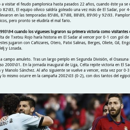
ió a visitar el feudo pamplonica hasta pasados 22 años, cuando éste ya s
so 82\83, El equipo olívico saldría goleado una vez más de El Sadar, por 
llevaron en las temporadas 85\86, 87\88, 88\89, 89\90 y 92\93. Pamplona
icos, pero pronto se eludiría el mal fario.
1993\94 cuando los vigueses lograron su primera victoria como visitantes 
lta de Txetxu Rojo haría historia en El Sadar al vencer por 0-1 con gol de
stes jugaron con Cañizares, Otero, Patxi Salinas, Berges, Oliete, Gil, Eng
elj y Losada.
a campo amuleto. Tras un largo periplo en Segunda División, el Osasuna 
so 2000\01. En la jornada inaugural de Liga, Celta repite victoria en El Sa
 y Manolo Sánchez. Al año siguiente se vuelve a vencer, esta vez por 0-3
 , y lo mismo ocurre en la campaña 2002\03 (0-2), con dos tantos del egip