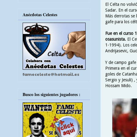
El Celta no volv
Sadar. En el cur
Anécdotas Celestes
Más derrotas se 
gafe para los célt
Fue en el curso 
osasunista.
El Ce
1-1994). Los cele
Andrijasevic, Gud
Y de campo gafe 
Primera en el cur
fameceleste@hotmail.es
goles de Catanha
Sergio y Jesuli)
Hossam Mido.
Busco los siguientes jugadores :