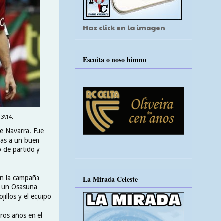
Haz click en la imagen
Escoita o noso himno
13\14.
e Navarra. Fue
ias a un buen
o de partido y
 en la campaña
La Mirada Celeste
 a un Osasuna
illos y el equipo
ros años en el