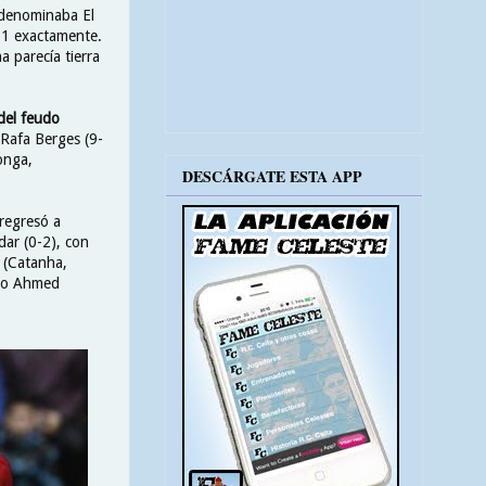
e denominaba El
4-1 exactamente.
 parecía tierra
del feudo
 Rafa Berges (9-
onga,
DESCÁRGATE ESTA APP
regresó a
dar (0-2), con
 (Catanha,
cio Ahmed