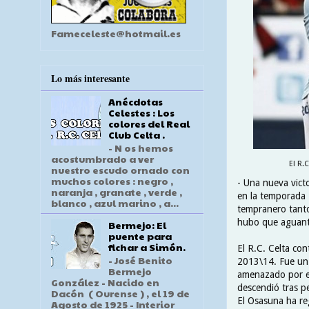
Fameceleste@hotmail.es
Lo más interesante
Anécdotas
Celestes : Los
colores del Real
Club Celta .
- N os hemos
acostumbrado a ver
El R.
nuestro escudo ornado con
muchos colores : negro ,
- Una nueva vict
naranja , granate , verde ,
en la temporada 
blanco , azul marino , a...
tempranero tanto 
hubo que aguanta
Bermejo: El
puente para
fichar a Simón.
El R.C. Celta con
- José Benito
2013\14. Fue un 
Bermejo
amenazado por el
González - Nacido en
descendió tras p
Dacón ( Ourense ) , el 19 de
El Osasuna ha re
Agosto de 1925 - Interior