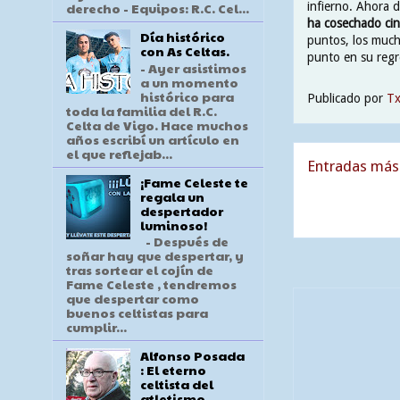
infierno. Ahora 
derecho - Equipos: R.C. Cel...
ha cosechado cin
Día histórico
puntos, los muc
con As Celtas.
punto en su reg
- Ayer asistimos
a un momento
histórico para
Publicado por
T
toda la familia del R.C.
Celta de Vigo. Hace muchos
años escribí un artículo en
el que reflejab...
Entradas más 
¡Fame Celeste te
regala un
despertador
luminoso!
- Después de
soñar hay que despertar, y
tras sortear el cojín de
Fame Celeste , tendremos
que despertar como
buenos celtistas para
cumplir...
Alfonso Posada
: El eterno
celtista del
atletismo