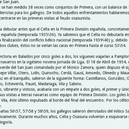
de San Juan.
tes se han medido 38 veces como conjuntos de Primera, con un balance de 19
derrotas para los gallegos. De todos aquellos enfrentamientos hablaremo
entrarse en las primeras visitas al feudo osasunista.
 a debutar antes que el Celta en la Primera División española, concretame
l española (temporada 1935\36). Ya sabemos que el Celta no debutaría e
a finalización del conflicto bélico nacional (temporada 1939\40) y, debido 
os clubes, éstos no se verían las caras en Primera hasta el curso 53\54.
ictoria en Balaídos por cinco goles a dos, los vigueses viajarían a Pamplo
 navarros en la vigésimo novena jornada de Liga. El 18 de Abril de 1954, 
al verde del San Juan comandado por el técnico Zamora, quien dispuso el s
Pepe Villar, Otero, Lolín, Quinocho, Cerdá, Gausí, Amoedo, Olmedo y Mauro
en el banquillo, salieron de la siguiente forma: Castellanos, González, Ol
co, Echeverría, Pauet, Madariaga, Vila y Sabino.
, vibrante y vistoso, acabaría con un empate a dos goles, el primer y únic
us visitas a tierras navarras como equipo de Primera División. Los goles l
Vila, éste último expulsado al borde del final del encuentro. Por los célt
.
añas 56\57, 57\58 y 58\59, los gallegos salieron derrotados del mítico Sa
tivamente. Durante muchos años, Celta y Osasuna volverían a esquivarse
tegoría.