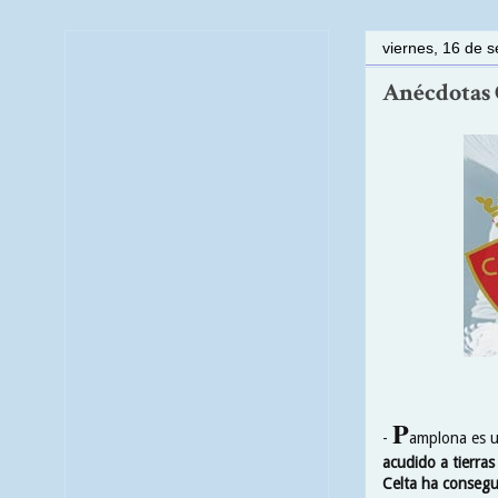
viernes, 16 de 
Anécdotas C
P
-
amplona es un
acudido a tierras
Celta ha consegu