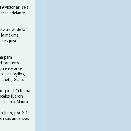
 victorias, seis
s más adelante,
nte antes de la
n la máxima
al esquivo
na para
el conjunto
iguiente once:
. Los rojillos,
arieta, Gallo,
o que el Celta ha
ocales fueron
icos marcó Mauro
n Juan, por 2-1,
 en sus andanzas