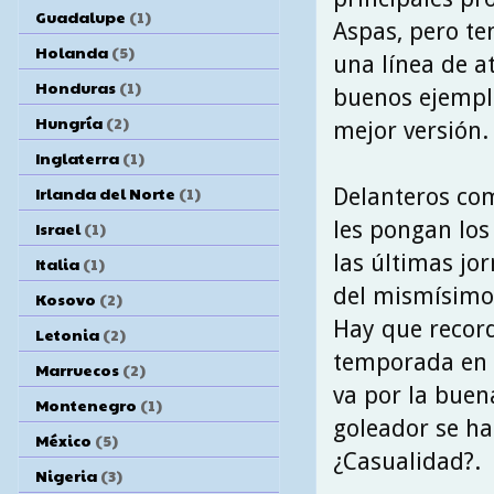
Guadalupe
(1)
Aspas, pero t
Holanda
(5)
una línea de a
Honduras
(1)
buenos ejempl
Hungría
(2)
mejor versión.
Inglaterra
(1)
Irlanda del Norte
(1)
Delanteros co
les pongan los
Israel
(1)
las últimas jor
Italia
(1)
del mismísim
Kosovo
(2)
Hay que record
Letonia
(2)
temporada en l
Marruecos
(2)
va por la buen
Montenegro
(1)
goleador se ha
México
(5)
¿Casualidad?.
Nigeria
(3)