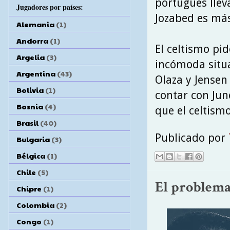
portugués llev
Jugadores por países:
Jozabed es más
Alemania
(1)
Andorra
(1)
El celtismo pi
Argelia
(3)
incómoda situa
Argentina
(43)
Olaza y Jensen
Bolivia
(1)
contar con Jun
Bosnia
(4)
que el celtismo
Brasil
(40)
Publicado por
Bulgaria
(3)
Bélgica
(1)
Chile
(5)
El problem
Chipre
(1)
Colombia
(2)
Congo
(1)