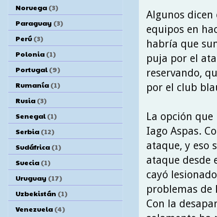
Noruega
(3)
Algunos dicen 
Paraguay
(3)
equipos en hac
Perú
(3)
habría que sum
Polonia
(1)
puja por el at
Portugal
(9)
reservando, qu
Rumanía
(1)
por el club bl
Rusia
(3)
La opción que 
Senegal
(1)
Iago Aspas. Co
Serbia
(12)
ataque, y eso 
Sudáfrica
(1)
ataque desde e
Suecia
(1)
cayó lesionado
Uruguay
(17)
problemas de M
Uzbekistán
(1)
Con la desapari
Venezuela
(4)