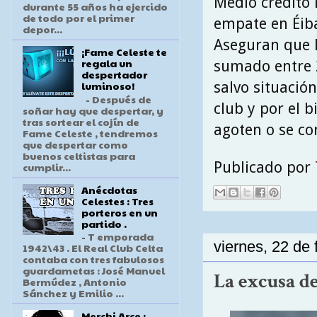
Medio crédito 
durante 55 años ha ejercido
de todo por el primer
empate en Éiba
depor...
Aseguran que l
¡Fame Celeste te
regala un
sumado entre 2
despertador
salvo situación
luminoso!
- Después de
club y por el 
soñar hay que despertar, y
tras sortear el cojín de
agoten o se c
Fame Celeste , tendremos
que despertar como
buenos celtistas para
Publicado por
cumplir...
Anécdotas
Celestes : Tres
porteros en un
partido .
- T emporada
viernes, 22 de
1942\43 . El Real Club Celta
contaba con tres fabulosos
guardametas : José Manuel
La excusa de
Bermúdez , Antonio
Sánchez y Emilio ...
Merchi Arce :