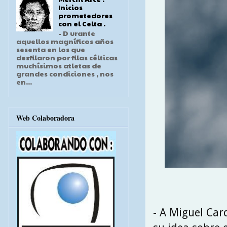
Inicios
prometedores
con el Celta .
- D urante
aquellos magníficos años
sesenta en los que
desfilaron por filas célticas
muchísimos atletas de
grandes condiciones , nos
en...
Web Colaboradora
- A Miguel Car