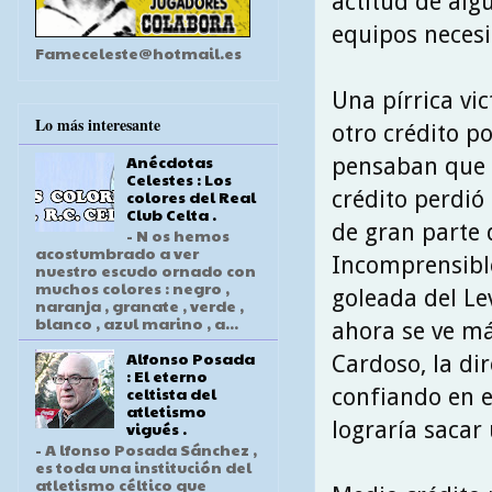
actitud de alg
equipos necesi
Fameceleste@hotmail.es
Una pírrica vic
Lo más interesante
otro crédito po
Anécdotas
pensaban que e
Celestes : Los
crédito perdió
colores del Real
Club Celta .
de gran parte 
- N os hemos
acostumbrado a ver
Incomprensible
nuestro escudo ornado con
muchos colores : negro ,
goleada del Le
naranja , granate , verde ,
blanco , azul marino , a...
ahora se ve m
Alfonso Posada
Cardoso, la dir
: El eterno
celtista del
confiando en e
atletismo
lograría sacar
vigués .
- A lfonso Posada Sánchez ,
es toda una institución del
atletismo céltico que