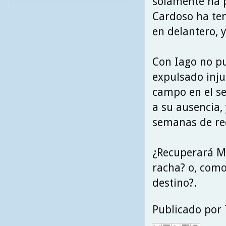
solamente ha p
Cardoso ha ten
en delantero, 
Con Iago no pu
expulsado inju
campo en el s
a su ausencia,
semanas de rec
¿Recuperará Ma
racha? o, com
destino?.
Publicado por