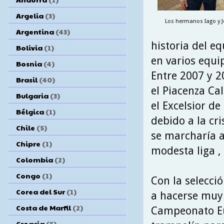
Argelia
(3)
Los hermanos Iago y 
Argentina
(43)
historia del e
Bolivia
(1)
en varios equip
Bosnia
(4)
Entre 2007 y 2
Brasil
(40)
el Piacenza Cal
Bulgaria
(3)
el Excelsior d
Bélgica
(1)
debido a la cr
Chile
(5)
se marcharía a
Chipre
(1)
modesta liga , 
Colombia
(2)
Congo
(1)
Con la selecci
Corea del Sur
(1)
a hacerse muy 
Costa de Marfil
(2)
Campeonato Eur
Croacia
(5)