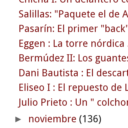
Salillas: "Paquete el de 
Pasarín: El primer "back"
Eggen : La torre nórdica 
Bermúdez II: Los guante
Dani Bautista : El desca
Eliseo I : El repuesto de L
Julio Prieto : Un " colcho
noviembre
(136)
►