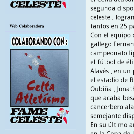
segunda dispon
celeste , logr
tantos en 25 p
Web Colaboradora
Con el equipo 
gallego Fernan
campeonato lig
el fútbol de él
Alavés , en un
el estadio de 
Oubiña , Jonat
que acaba besa
cancerbero ala
semejante disp
En su último a
en la Copa de 