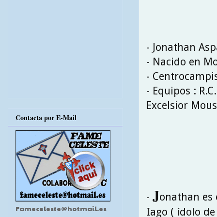
- Jonathan Asp
- Nacido en Mo
- Centrocampi
- Equipos : R.C
Excelsior Mous
Contacta por E-Mail
J
-
onathan es 
Fameceleste@hotmail.es
Iago ( ídolo de