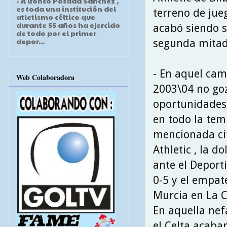
- A lfonso Posada Sánchez ,
es toda una institución del
terreno de jue
atletismo céltico que
durante 55 años ha ejercido
acabó siendo s
de todo por el primer
depor...
segunda mitad 
- En aquel ca
Web Colaboradora
2003\04 no go
oportunidades 
en todo la tem
mencionada cit
Athletic , la d
ante el Deport
0-5 y el empat
Murcia en La 
En aquella ne
el Celta acabar