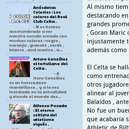
Al mismo tiem
Anécdotas
Celestes : Los
destacando en s
colores del Real
Club Celta .
grandes promes
- N os hemos
acostumbrado a ver
, Goran Maric 
nuestro escudo ornado con
muchos colores : negro ,
injustamente t
naranja , granate , verde ,
además como ti
blanco , azul marino , a...
Arturo González
el tertuliano del
El Celta se ha
Celta .
- A
como entrenado
rturo González
es un heterodoxo
otros jugadores
maravilloso , y a la vez
instalado en la actualidad
alinear al jov
y viendo el mundo des...
Balaídos , ante
Alfonso Posada
No fue un buen
: El eterno
celtista del
que acabaría 
atletismo
vigués .
Athletic de Bi