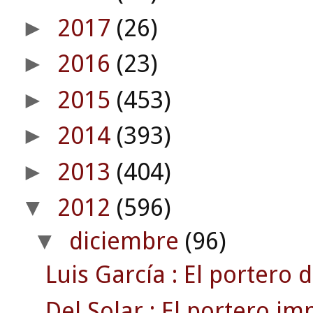
2017
(26)
►
2016
(23)
►
2015
(453)
►
2014
(393)
►
2013
(404)
►
2012
(596)
▼
diciembre
(96)
▼
Luis García : El portero d
Del Solar : El portero im