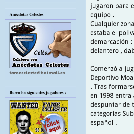
jugaron para el
equipo .
Anécdotas Celestes
Cualquier zona
estaba el poli
demarcación : 
delantero , da
Comenzó a juga
fameceleste@hotmail.es
Deportivo Moañ
. Tras formarse
Busco los siguientes jugadores :
en 1998 entra 
despuntar de t
categorías Sub
español .