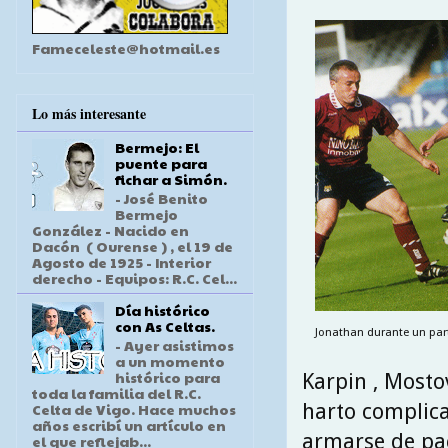
Fameceleste@hotmail.es
Lo más interesante
Bermejo: El
puente para
fichar a Simón.
- José Benito
Bermejo
González - Nacido en
Dacón ( Ourense ) , el 19 de
Agosto de 1925 - Interior
derecho - Equipos: R.C. Cel...
Día histórico
con As Celtas.
Jonathan durante un parti
- Ayer asistimos
a un momento
histórico para
Karpin , Mostov
toda la familia del R.C.
harto complica
Celta de Vigo. Hace muchos
años escribí un artículo en
armarse de pac
el que reflejab...