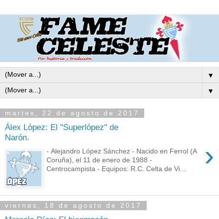
▼
▼
martes, 22 de agosto de 2017
Álex López: El "Superlópez" de
Narón.
›
- Alejandro López Sánchez - Nacido en Ferrol (A
Coruña), el 11 de enero de 1988 -
Centrocampista - Equipos: R.C. Celta de Vi...
viernes, 18 de agosto de 2017