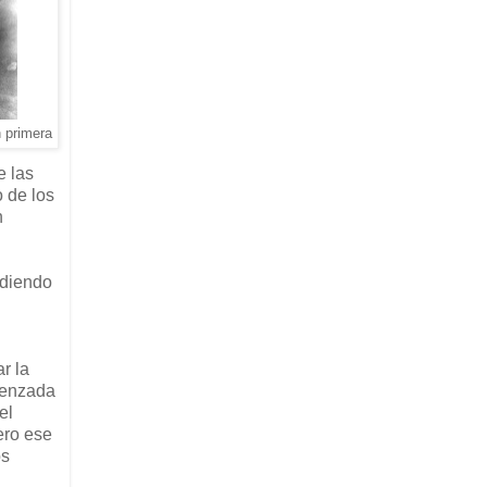
 primera
e las
 de los
n
rdiendo
r la
menzada
el
ero ese
os