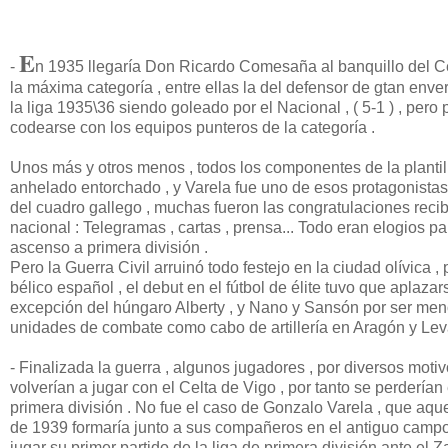
E
-
n 1935 llegaría Don Ricardo Comesaña al banquillo del Cel
la máxima categoría , entre ellas la del defensor de gtan en
la liga 1935\36 siendo goleado por el Nacional , ( 5-1 ) , pero
codearse con los equipos punteros de la categoría .
Unos más y otros menos , todos los componentes de la plantil
anhelado entorchado , y Varela fue uno de esos protagonistas
del cuadro gallego , muchas fueron las congratulaciones recibi
nacional : Telegramas , cartas , prensa... Todo eran elogios p
ascenso a primera división .
Pero la Guerra Civil arruinó todo festejo en la ciudad olívica 
bélico español , el debut en el fútbol de élite tuvo que aplaza
excepción del húngaro Alberty , y Nano y Sansón por ser menor
unidades de combate como cabo de artillería en Aragón y Lev
- Finalizada la guerra , algunos jugadores , por diversos motiv
volverían a jugar con el Celta de Vigo , por tanto se perderían
primera división . No fue el caso de Gonzalo Varela , que aqu
de 1939 formaría junto a sus compañeros en el antiguo campo 
jugar su primer partido de la liga de primera división ante el Z