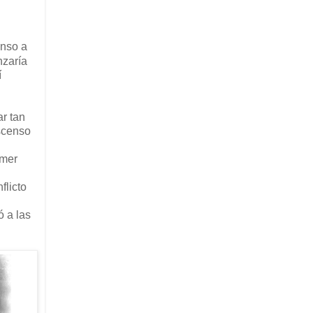
enso a
nzaría
í
r tan
ascenso
imer
flicto
ó a las