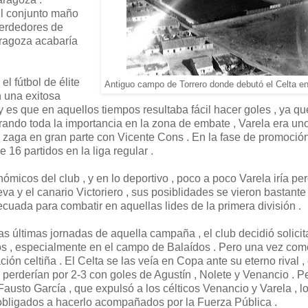
el conjunto maño
 perdedores de
aragoza acabaría
l fútbol de élite
Antiguo campo de Torrero donde debutó el Celta en
n una exitosa
es que en aquellos tiempos resultaba fácil hacer goles , ya qu
ando toda la importancia en la zona de embate , Varela era uno
 zaga en gran parte con Vicente Cons . En la fase de promoció
 16 partidos en la liga regular .
icos del club , y en lo deportivo , poco a poco Varela iría pe
va y el canario Victoriero , sus posiblidades se vieron bastante
uada para combatir en aquellas lides de la primera división .
s últimas jornadas de aquella campaña , el club decidió solicita
dos , especialmente en el campo de Balaídos . Pero una vez co
ción celtiña . El Celta se las veía en Copa ante su eterno rival , 
 perderían por 2-3 con goles de Agustín , Nolete y Venancio . P
Fausto García , que expulsó a los célticos Venancio y Varela , l
 obligados a hacerlo acompañados por la Fuerza Pública .