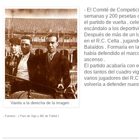
- El Comité de Competic
semanas y 200 pesetas d
el partido de vuelta , cel
escándalo a los deportivist
Después de más de un lus
en el R.C. Celta , jugand
Balaídos . Formaría en la
había defendido el marco 
ascenso .
El partido acabaría con e
dos tantos del cuadro vig
varios jugadores del R.C
volvería a defender nues
Varela a la derecha de la imagen .
- Fuentes : ( Faro de Vigo y BD de Fútbol )