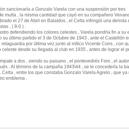
ión sancionaría a Gonzalo Varela con una suspensión por tres
e multa , la misma cantidad que cayó en su compañero Venanc
ebrado el 27 de Abril en Balaídos , el Celta infringió una derrota
as , ( 8-0 ) .
tro defendiendo los colores celestes , Varela pondría fin a su 
o su último partido el 3 de Octubre de 1943 , ante el Castellón e
 retaguardia por última vez junto al mítico Vicente Cons , con q
celeste desde su llegada al club en 1935 , antes de lograr el p
mpate a dos , siendo su paisano , el pontevedrés Foro , el autor
ués . Al término de la campaña 1943\44 , se le concedería la ba
. Celta , entre los que constaba Gonzalo Varela Agrelo , que ya
tro emblema .