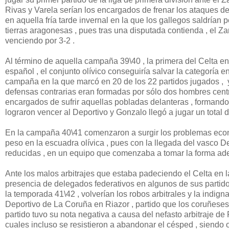
Rivas y Varela serían los encargados de frenar los ataques d
en aquella fría tarde invernal en la que los gallegos saldrían
tierras aragonesas , pues tras una disputada contienda , el Z
venciendo por 3-2 .
Al término de aquella campaña 39\40 , la primera del Celta en e
español , el conjunto olívico conseguiría salvar la categoría e
campaña en la que marcó en 20 de los 22 partidos jugados , y 
defensas contrarias eran formadas por sólo dos hombres centr
encargados de sufrir aquellas pobladas delanteras , formando
lograron vencer al Deportivo y Gonzalo llegó a jugar un total de
En la campaña 40\41 comenzaron a surgir los problemas económ
peso en la escuadra olívica , pues con la llegada del vasco De
reducidas , en un equipo que comenzaba a tomar la forma adec
Ante los malos arbitrajes que estaba padeciendo el Celta en la
presencia de delegados federativos en algunos de sus parti
la temporada 41\42 , volverían los robos arbitrales y la indigna
Deportivo de La Coruña en Riazor , partido que los coruñeses
partido tuvo su nota negativa a causa del nefasto arbitraje de 
cuales incluso se resistieron a abandonar el césped , siendo