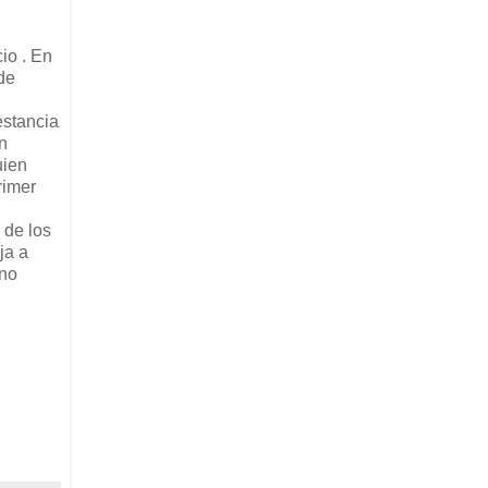
io . En
 de
estancia
n
uien
rimer
 de los
ja a
 no