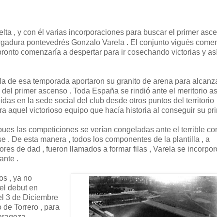
ta , y con él varias incorporaciones para buscar el primer asc
vergadura pontevedrés Gonzalo Varela . El conjunto vigués come
 pronto comenzaría a despertar para ir cosechando victorias y as
la de esa temporada aportaron su granito de arena para alcanza
 del primer ascenso . Toda España se rindió ante el meritorio 
das en la sede social del club desde otros puntos del territorio
ara aquel victorioso equipo que hacía historia al conseguir su pr
, pues las competiciones se verían congeladas ante el terrible con
rse . De esta manera , todos los componentes de la plantilla , a
es de dad , fueron llamados a formar filas , Varela se incorpor
ante .
os , ya no
 el debut en
el 3 de Diciembre
de Torrero , para
aragoza .