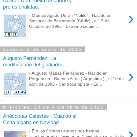
Nolito : Una huella de cariño y
profesionalidad.
›
- Manuel Agudo Durán "Nolito" - Nacido en
Sanlúcar de Barrameda (Cádiz) , el 15 de
Octubre de 1986 - Extremo izquier...
sábado, 2 de enero de 2016
Augusto Fernández: La
modificación del gladiador .
›
- Augusto Matías Fernández - Nacido en
Pergamino - Buenos Aires ( Argentina ) , el 10 de
Abril de 1986 - Centrocampista - Eq...
miércoles, 23 de diciembre de 2015
Anécdotas Celestes : Cuando el
Celta jugaba en Navidad .
›
- E n los últimos tiempos nos hemos
acostumbrado a vivir unas Navidades sin partidos