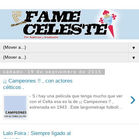
▼
▼
sábado, 19 de septiembre de 2015
¡¡ Campeones !! , con actores
célticos .
›
- S i hay una película que tenga mucho que ver
con el Celta esa es la de ¡¡ Campeones !! ,
estrenada en 1943 . Este largometraje futbolí...
Lalo Foira : Siempre ligado al