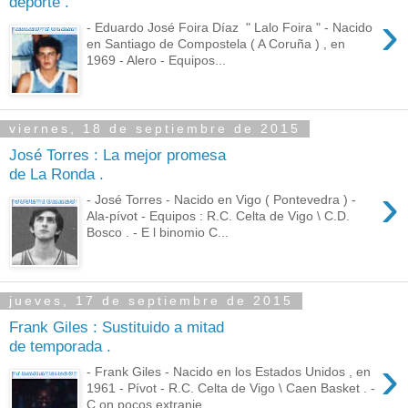
deporte .
›
- Eduardo José Foira Díaz " Lalo Foira " - Nacido
en Santiago de Compostela ( A Coruña ) , en
1969 - Alero - Equipos...
viernes, 18 de septiembre de 2015
José Torres : La mejor promesa
de La Ronda .
›
- José Torres - Nacido en Vigo ( Pontevedra ) -
Ala-pívot - Equipos : R.C. Celta de Vigo \ C.D.
Bosco . - E l binomio C...
jueves, 17 de septiembre de 2015
Frank Giles : Sustituido a mitad
de temporada .
›
- Frank Giles - Nacido en los Estados Unidos , en
1961 - Pívot - R.C. Celta de Vigo \ Caen Basket . -
C on pocos extranje...