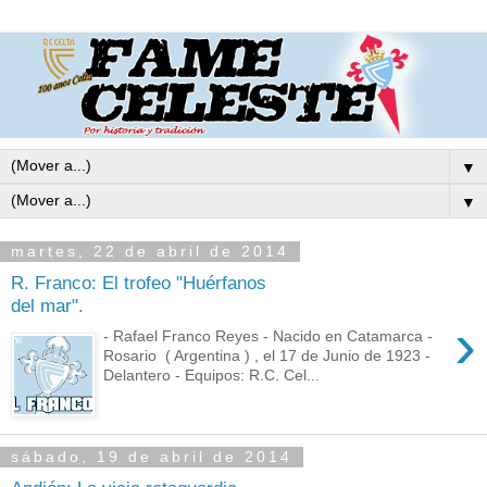
▼
▼
martes, 22 de abril de 2014
R. Franco: El trofeo "Huérfanos
del mar".
›
- Rafael Franco Reyes - Nacido en Catamarca -
Rosario ( Argentina ) , el 17 de Junio de 1923 -
Delantero - Equipos: R.C. Cel...
sábado, 19 de abril de 2014