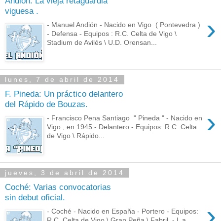
Andión: La vieja retaguardia
viguesa .
›
- Manuel Andión - Nacido en Vigo ( Pontevedra )
- Defensa - Equipos : R.C. Celta de Vigo \
Stadium de Avilés \ U.D. Orensan...
lunes, 7 de abril de 2014
F. Pineda: Un práctico delantero
del Rápido de Bouzas.
›
- Francisco Pena Santiago " Pineda " - Nacido en
Vigo , en 1945 - Delantero - Equipos: R.C. Celta
de Vigo \ Rápido...
jueves, 3 de abril de 2014
Coché: Varias convocatorias
sin debut oficial.
›
- Coché - Nacido en España - Portero - Equipos:
R.C. Celta de Vigo \ Gran Peña \ Fabril. - L a