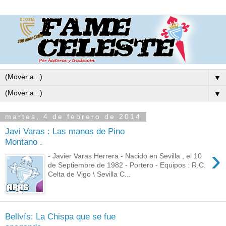
▼
▼
martes, 4 de febrero de 2014
Javi Varas : Las manos de Pino
Montano .
›
- Javier Varas Herrera - Nacido en Sevilla , el 10
de Septiembre de 1982 - Portero - Equipos : R.C.
Celta de Vigo \ Sevilla C...
Bellvís: La Chispa que se fue