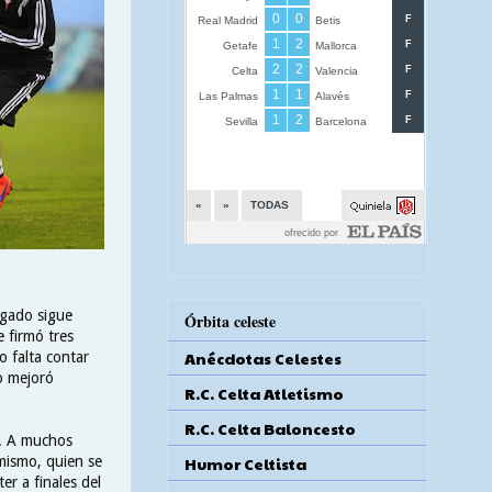
lgado sigue
Órbita celeste
 firmó tres
Anécdotas Celestes
o falta contar
o mejoró
R.C. Celta Atletismo
R.C. Celta Baloncesto
o. A muchos
Humor Celtista
 mismo, quien se
er a finales del