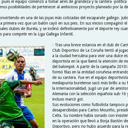
pues el equipo comenzó a tomar aires de grandeza y la cantera -política d
nos posibilidades de pertenecer al ambicioso proyecto planeado por la dire
nvirtiendo en una de las joyas más cotizadas del escaparate gallego. Julio
a primera vez que un balón cayó en sus pies. En sus inicios compaginó el 
ipales clubes de Burela, y se inclinó definitivamente por el deporte rey cu
iro para competir en la Liga Gallega Infantil.
- Tras una breve estancia en el club de Cant
Club Deportivo de La Coruña tentó al jugad
a la ciudad herculina para vivir una dulce 
deportista en la que llamó la atención de 
del balompié. A partir de la campaña 2010\
formó filas en la entidad coruñesa entrand
de su cantera. Fue en el equipo deportivist
mediapunta burelense sacó más brillo a su 
la internacionalidad. Jugó un par de amisto
Alemania con la selección española sub-16 
incluso marcó gol.
Sus evoluciones como futbolista tampoco 
desapercibidas para Carlos Mouriño, presid
Celta. Su nombre había sonado con insisten
en la operación que llevó a Borja Bastón del
Deportivo, pero no hubo acuerdo para la r