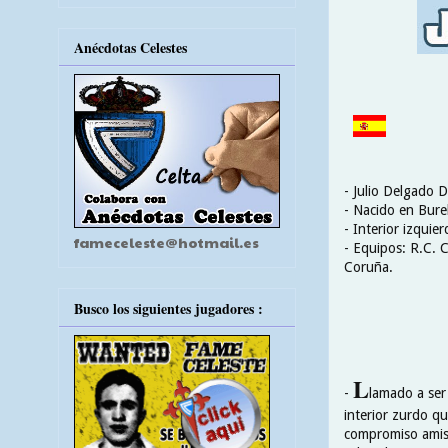
Anécdotas Celestes
- Julio Delgado
- Nacido en Bure
- Interior izquie
fameceleste@hotmail.es
- Equipos: R.C. C
Coruña.
Busco los siguientes jugadores :
L
-
lamado a ser
interior zurdo q
compromiso amist