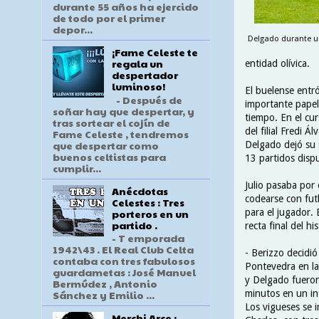
durante 55 años ha ejercido
de todo por el primer
depor...
Delgado durante un
¡Fame Celeste te
regala un
entidad olívica.
despertador
luminoso!
El buelense entró
- Después de
importante papel
soñar hay que despertar, y
tiempo. En el cu
tras sortear el cojín de
del filial Fredi 
Fame Celeste , tendremos
que despertar como
Delgado dejó su 
buenos celtistas para
13 partidos disp
cumplir...
Julio pasaba por
Anécdotas
codearse con fut
Celestes : Tres
porteros en un
para el jugador. 
partido .
recta final del h
- T emporada
1942\43 . El Real Club Celta
- Berizzo decidió
contaba con tres fabulosos
Pontevedra en la 
guardametas : José Manuel
y Delgado fueron
Bermúdez , Antonio
minutos en un in
Sánchez y Emilio ...
Los vigueses se i
Merchi Arce :