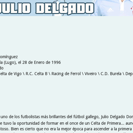
 Domínguez
la (Lugo), el 28 de Enero de 1996
rdo
elta de Vigo \ R.C. Celta B \ Racing de Ferrol \ Viveiro \ C.D. Burela \ De
 uno de los futbolistas más brillantes del fútbol gallego, Julio Delgado D
ue tuvo la oportunidad de formar en el once de un Celta de Primera... au
oso. Bien es cierto que no era la mejor época para ascender a la primera p