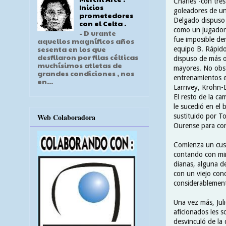
Charles -con tres
Inicios
goleadores de un 
prometedores
Delgado dispuso 
con el Celta .
como un jugador 
- D urante
fue imposible de
aquellos magníficos años
sesenta en los que
equipo B. Rápido,
desfilaron por filas célticas
dispuso de más o
muchísimos atletas de
mayores. No obst
grandes condiciones , nos
entrenamientos e
en...
Larrivey, Krohn-D
El resto de la ca
le sucedió en el 
Web Colaboradora
sustituido por To
Ourense para con
Comienza un cuso
contando con min
dianas, alguna de
con un viejo con
considerablemen
Una vez más, Jul
aficionados les s
desvinculó de la 