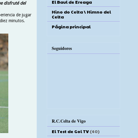
El Baul de Ereaga
e disfruté del
Hino do Celta \ Himno del
eriencia de jugar
Celta
diez minutos.
Página principal
Seguidores
R.C.Celta de Vigo
El Test de Gol TV
(40)