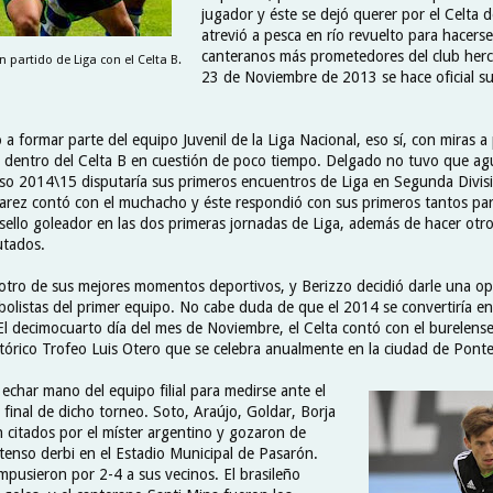
jugador y éste se dejó querer por el Celta 
atrevió a pesca en río revuelto para hacers
canteranos más prometedores del club hercu
 partido de Liga con el Celta B.
23 de Noviembre de 2013 se hace oficial su 
 a formar parte del equipo Juvenil de la Liga Nacional, eso sí, con miras 
 dentro del Celta B en cuestión de poco tiempo. Delgado no tuvo que a
rso 2014\15 disputaría sus primeros encuentros de Liga en Segunda Divisi
Álvarez contó con el muchacho y éste respondió con sus primeros tantos par
sello goleador en las dos primeras jornadas de Liga, además de hacer otr
utados.
 otro de sus mejores momentos deportivos, y Berizzo decidió darle una o
bolistas del primer equipo. No cabe duda de que el 2014 se convertiría e
El decimocuarto día del mes de Noviembre, el Celta contó con el burelense 
istórico Trofeo Luis Otero que se celebra anualmente en la ciudad de Pont
 echar mano del equipo filial para medirse ante el
final de dicho torneo. Soto, Araújo, Goldar, Borja
 citados por el míster argentino y gozaron de
tenso derbi en el Estadio Municipal de Pasarón.
mpusieron por 2-4 a sus vecinos. El brasileño