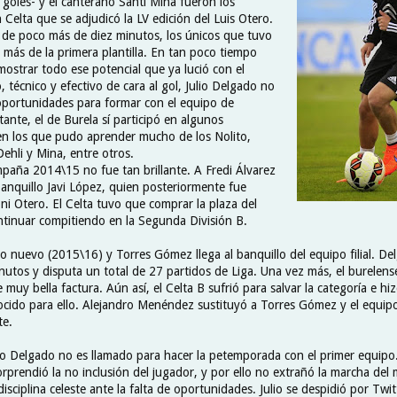
 goles- y el canterano Santi Mina fueron los
Celta que se adjudicó la LV edición del Luis Otero.
de poco más de diez minutos, los únicos que tuvo
más de la primera plantilla. En tan poco tiempo
mostrar todo ese potencial que ya lució con el
 técnico y efectivo de cara al gol, Julio Delgado no
portunidades para formar con el equipo de
ante, el de Burela sí participó en algunos
n los que pudo aprender mucho de los Nolito,
ehli y Mina, entre otros.
mpaña 2014\15 no fue tan brillante. A Fredi Álvarez
banquillo Javi López, quien posteriormente fue
ni Otero. El Celta tuvo que comprar la plaza del
tinuar compitiendo en la Segunda División B.
 nuevo (2015\16) y Torres Gómez llega al banquillo del equipo filial. De
utos y disputa un total de 27 partidos de Liga. Una vez más, el burelense
 muy bella factura. Aún así, el Celta B sufrió para salvar la categoría e hiz
ocido para ello. Alejandro Menéndez sustituyó a Torres Gómez y el equip
te.
io Delgado no es llamado para hacer la petemporada con el primer equip
orprendió la no inclusión del jugador, y por ello no extrañó la marcha del
disciplina celeste ante la falta de oportunidades. Julio se despidió por Twitt