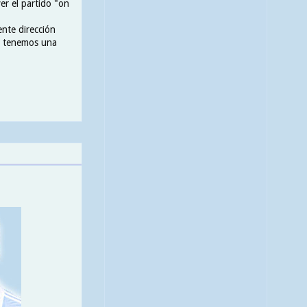
er el partido "on
ente dirección
de tenemos una