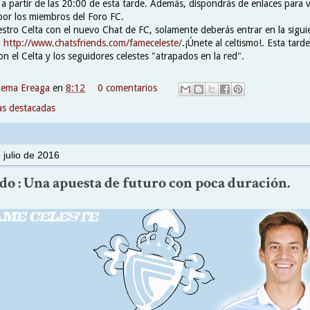
 a partir de las 20:00 de esta tarde. Además, dispondrás de enlaces para v
s por los miembros del Foro FC.
estro Celta con el nuevo Chat de FC, solamente deberás entrar en la sigui
)
http://www.chatsfriends.com/fameceleste/
.¡Únete al celtismo!. Esta tar
con el Celta y los seguidores celestes "atrapados en la red".
xema Ereaga
en
8:12
0 comentarios
as destacadas
 julio de 2016
do : Una apuesta de futuro con poca duración.