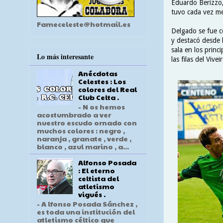
Eduardo Berizzo, 
tuvo cada vez me
Fameceleste@hotmail.es
Delgado se fue co
y destacó desde l
sala en los princ
Lo más interesante
las filas del Vive
Anécdotas
Celestes : Los
colores del Real
Club Celta .
- N os hemos
acostumbrado a ver
nuestro escudo ornado con
muchos colores : negro ,
naranja , granate , verde ,
blanco , azul marino , a...
Alfonso Posada
: El eterno
celtista del
atletismo
vigués .
- A lfonso Posada Sánchez ,
es toda una institución del
atletismo céltico que