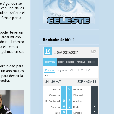
de Vigo, que se
e con uno de los
lino. Así que el
fichaje por la
a poder tener un
guardar mucho
Resultados de fútbol
ón B. El técnico
a el Celta B.
o gol más en sus
portunidad para
n un año mágico
para decidir la
evedra.