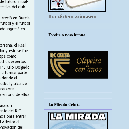
e futuro inicial-
ctiva del club.
Haz click en la imagen
 creció en Burela
fútbol y el fútbol
ando ingresó en
Escoita o noso himno
arrana, el Real
or y éste se fue
etapa como
muchos expertos
11, Julio Delgado
o a formar parte
a donde el
fútbol y alcanzó
sos ante
y en uno de ellos
La Mirada Celeste
pasaron
ente del R.C.
cia para entrar
 Atlético al
enovación del