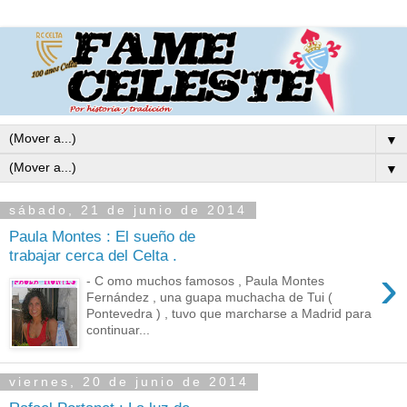
▼
▼
sábado, 21 de junio de 2014
Paula Montes : El sueño de
trabajar cerca del Celta .
›
- C omo muchos famosos , Paula Montes
Fernández , una guapa muchacha de Tui (
Pontevedra ) , tuvo que marcharse a Madrid para
continuar...
viernes, 20 de junio de 2014