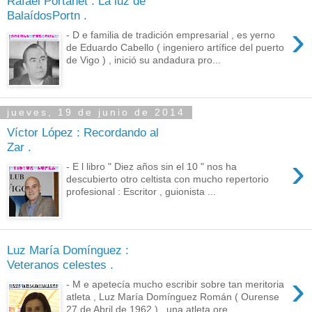
Rafael Portanet : La luz de
BalaídosPortn .
›
- D e familia de tradición empresarial , es yerno
de Eduardo Cabello ( ingeniero artífice del puerto
de Vigo ) , inició su andadura pro...
jueves, 19 de junio de 2014
Víctor López : Recordando al
Zar .
›
- E l libro " Diez años sin el 10 " nos ha
descubierto otro celtista con mucho repertorio
profesional : Escritor , guionista ...
Luz María Domínguez :
Veteranos celestes .
›
- M e apetecía mucho escribir sobre tan meritoria
atleta , Luz María Domínguez Román ( Ourense
27 de Abril de 1962 ) , una atleta ore...