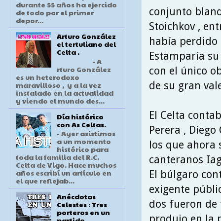
durante 55 años ha ejercido
conjunto blanq
de todo por el primer
depor...
Stoichkov , en
Arturo González
había perdido 
el tertuliano del
Celta .
Estamparía su 
- A
rturo González
con el único ob
es un heterodoxo
de su gran vale
maravilloso , y a la vez
instalado en la actualidad
y viendo el mundo des...
El Celta conta
Día histórico
con As Celtas.
Perera , Diego 
- Ayer asistimos
a un momento
los que ahora 
histórico para
toda la familia del R.C.
canteranos Iag
Celta de Vigo. Hace muchos
años escribí un artículo en
El búlgaro con
el que reflejab...
exigente públic
Anécdotas
dos fueron de t
Celestes : Tres
porteros en un
produjo en la 
partido .