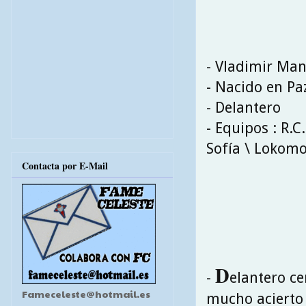
- Vladimir Ma
- Nacido en Paz
- Delantero
- Equipos : R.C
Sofía \ Lokomo
Contacta por E-Mail
D
-
elantero ce
Fameceleste@hotmail.es
mucho acierto 