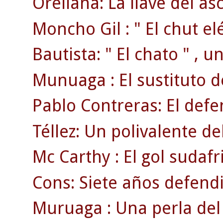
Orellana: La llave del as
Moncho Gil : " El chut elé
Bautista: " El chato " , 
Munuaga : El sustituto 
Pablo Contreras: El defen
Téllez: Un polivalente d
Mc Carthy : El gol sudafr
Cons: Siete años defendi
Muruaga : Una perla del 