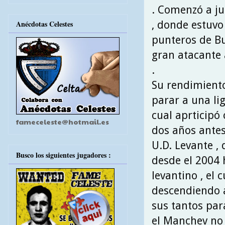
. Comenzó a ju
, donde estuvo
Anécdotas Celestes
punteros de Bu
gran atacante
.
Su rendimiento
parar a una lig
cual aprticipó 
fameceleste@hotmail.es
dos años antes
U.D. Levante ,
Busco los siguientes jugadores :
desde el 2004 
levantino , el 
descendiendo a
sus tantos par
el Manchev no 