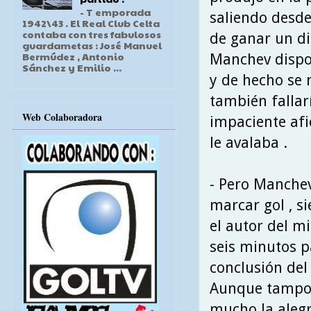
- T emporada
saliendo desde
1942\43 . El Real Club Celta
contaba con tres fabulosos
de ganar un dif
guardametas : José Manuel
Bermúdez , Antonio
Manchev dispo
Sánchez y Emilio ...
y de hecho se 
también fallar
Web Colaboradora
impaciente afi
le avalaba .
- Pero Manchev
marcar gol , s
el autor del m
seis minutos p
conclusión del
Aunque tampo
mucho la alegr