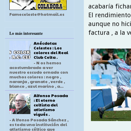
acabaría fichan
Fameceleste@hotmail.es
El rendimiento
aunque no hici
factura , a la 
Lo más interesante
Anécdotas
Celestes : Los
colores del Real
Club Celta .
- N os hemos
acostumbrado a ver
nuestro escudo ornado con
muchos colores : negro ,
naranja , granate , verde ,
blanco , azul marino , a...
Alfonso Posada
: El eterno
celtista del
atletismo
vigués .
- A lfonso Posada Sánchez ,
es toda una institución del
atletismo céltico que