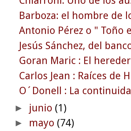
Chiarroni: Uno de los au
Barboza: el hombre de lo
Antonio Pérez o " Toño el
Jesús Sánchez, del banco.
Goran Maric : El hereder
Carlos Jean : Raíces de Ha
O´Donell : La continuida
junio
(1)
►
mayo
(74)
►