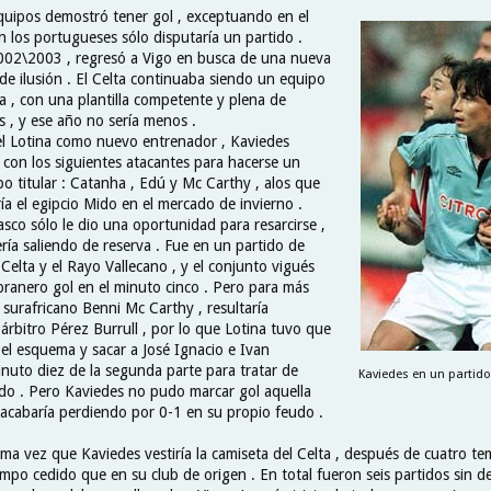
quipos demostró tener gol , exceptuando en el
n los portugueses sólo disputaría un partido .
002\2003 , regresó a Vigo en busca de una nueva
de ilusión . El Celta continuaba siendo un equipo
 , con una plantilla competente y plena de
 , y ese año no sería menos .
l Lotina como nuevo entrenador , Kaviedes
r con los siguientes atacantes para hacerse un
o titular : Catanha , Edú y Mc Carthy , alos que
ía el egipcio Mido en el mercado de invierno .
asco sólo le dio una oportunidad para resarcirse ,
ría saliendo de reserva . Fue en un partido de
 Celta y el Rayo Vallecano , y el conjunto vigués
pranero gol en el minuto cinco . Pero para más
ro surafricano Benni Mc Carthy , resultaría
árbitro Pérez Burrull , por lo que Lotina tuvo que
el esquema y sacar a José Ignacio e Ivan
inuto diez de la segunda parte para tratar de
Kaviedes en un partido 
ido . Pero Kaviedes no pudo marcar gol aquella
a acabaría perdiendo por 0-1 en su propio feudo .
tima vez que Kaviedes vestiría la camiseta del Celta , después de cuatro t
mpo cedido que en su club de origen . En total fueron seis partidos sin d