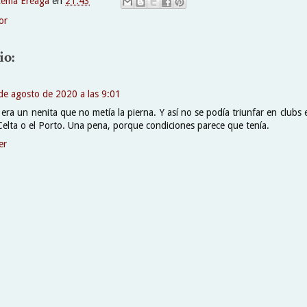
xema Ereaga
en
21:43
or
io:
de agosto de 2020 a las 9:01
era un nenita que no metía la pierna. Y así no se podía triunfar en clubs
Celta o el Porto. Una pena, porque condiciones parece que tenía.
er