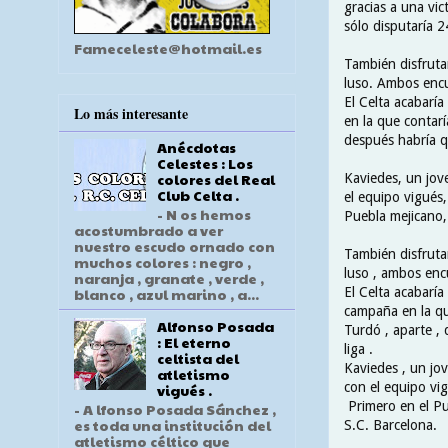
gracias a una vic
sólo disputaría 
Fameceleste@hotmail.es
También disfruta
luso. Ambos encu
El Celta acabarí
Lo más interesante
en la que contar
después habría q
Anécdotas
Celestes : Los
colores del Real
Kaviedes, un jov
Club Celta .
el equipo vigués,
- N os hemos
Puebla mejicano, 
acostumbrado a ver
nuestro escudo ornado con
También disfrutar
muchos colores : negro ,
luso , ambos enc
naranja , granate , verde ,
El Celta acabaría
blanco , azul marino , a...
campaña en la qu
Alfonso Posada
Turdó , aparte ,
: El eterno
liga .
celtista del
Kaviedes , un jo
atletismo
con el equipo vig
vigués .
Primero en el Pu
- A lfonso Posada Sánchez ,
es toda una institución del
S.C. Barcelona.
atletismo céltico que