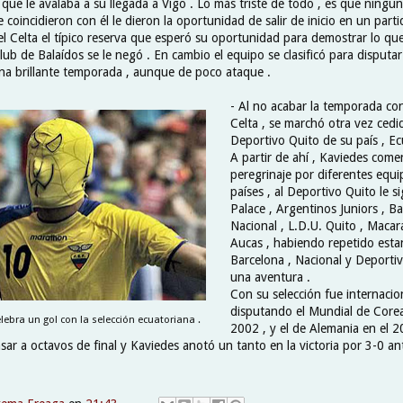
que le avalaba a su llegada a Vigo . Lo más triste de todo , es que ningu
coincidieron con él le dieron la oportunidad de salir de inicio en un partid
el Celta el típico reserva que esperó su oportunidad para demostrar lo que
club de Balaídos se le negó . En cambio el equipo se clasificó para disputar
a brillante temporada , aunque de poco ataque .
- Al no acabar la temporada con
Celta , se marchó otra vez cedid
Deportivo Quito de su país , Ec
A partir de ahí , Kaviedes come
peregrinaje por diferentes equi
países , al Deportivo Quito le si
Palace , Argentinos Juniors , Ba
Nacional , L.D.U. Quito , Maca
Aucas , habiendo repetido estan
Barcelona , Nacional y Deporti
una aventura .
Con su selección fue internacio
disputando el Mundial de Corea
lebra un gol con la selección ecuatoriana .
2002 , y el de Alemania en el 20
ar a octavos de final y Kaviedes anotó un tanto en la victoria por 3-0 an