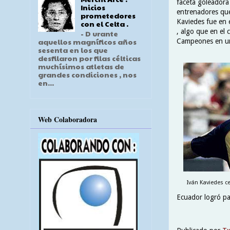
faceta goleadora 
Inicios
entrenadores que 
prometedores
Kaviedes fue en 
con el Celta .
, algo que en el 
- D urante
aquellos magníficos años
Campeones en un
sesenta en los que
desfilaron por filas célticas
muchísimos atletas de
grandes condiciones , nos
en...
Web Colaboradora
Iván Kaviedes ce
Ecuador logró pas