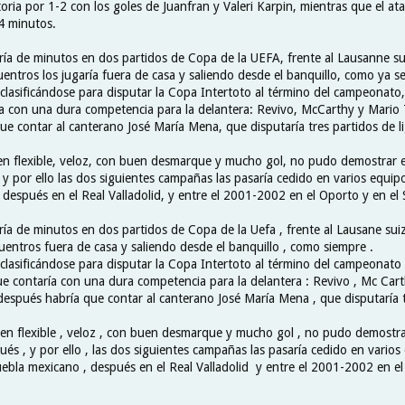
toria por 1-2 con los goles de Juanfran y Valeri Karpin, mientras que el a
24 minutos.
ría de minutos en dos partidos de Copa de la UEFA, frente al Lausanne sui
entros los jugaría fuera de casa y saliendo desde el banquillo, como ya s
a clasificándose para disputar la Copa Intertoto al término del campeonat
ía con una dura competencia para la delantera: Revivo, McCarthy y Mario
ue contar al canterano José María Mena, que disputaría tres partidos de li
en flexible, veloz, con buen desmarque y mucho gol, no pudo demostrar e
 y por ello las dos siguientes campañas las pasaría cedido en varios equip
después en el Real Valladolid, y entre el 2001-2002 en el Oporto y en el 
ía de minutos en dos partidos de Copa de la Uefa , frente al Lausane suiz
uentros fuera de casa y saliendo desde el banquillo , como siempre .
 clasificándose para disputar la Copa Intertoto al término del campeonato
e contaría con una dura competencia para la delantera : Revivo , Mc Car
 después habría que contar al canterano José María Mena , que disputaría 
ven flexible , veloz , con buen desmarque y mucho gol , no pudo demostra
ués , y por ello , las dos siguientes campañas las pasaría cedido en varios
ebla mexicano , después en el Real Valladolid y entre el 2001-2002 en el