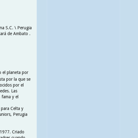
ona S.C. \ Perugia
acará de Ambato .
 el planeta por
ta por la que se
ocidos por el
edes. Las
 fama y el
 para Celta y
uniors, Perugia
 1977. Criado
 padres cuando