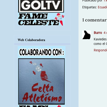
Publicado por
T
Etiquetas:
Ecuad
1 comentar
Burro
4 
Kaviedes 
Web Colaboradora
como el 
Respond