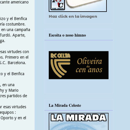
tacante americano
Haz click en la imagen
zo y el Benfica
ería costumbre.
o, en una campaña
Escoita o noso himno
 Turdó. Aparte,
ga.
sas virtudes con
os. Primero en el
S.C. Barcelona.
o y el Benfica
 , en una
thy y Mario
tres partidos de
La Mirada Celeste
r esas virtudes
 equipos :
 Oporto y en el