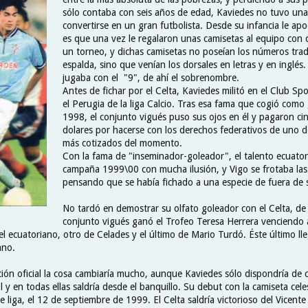
sólo contaba con seis años de edad, Kaviedes no tuvo una 
convertirse en un gran futbolista. Desde su infancia le a
es que una vez le regalaron unas camisetas al equipo con
un torneo, y dichas camisetas no poseían los números tradi
espalda, sino que venían los dorsales en letras y en inglé
jugaba con el "9", de ahí el sobrenombre.
Antes de fichar por el Celta, Kaviedes militó en el Club Sp
el Perugia de la liga Calcio. Tras esa fama que cogió como
1998, el conjunto vigués puso sus ojos en él y pagaron ci
dolares por hacerse con los derechos federativos de uno d
más cotizados del momento.
Con la fama de "inseminador-goleador", el talento ecuatori
campaña 1999\00 con mucha ilusión, y Vigo se frotaba la
pensando que se había fichado a una especie de fuera de 
No tardó en demostrar su olfato goleador con el Celta, de 
conjunto vigués ganó el Trofeo Teresa Herrera venciendo 
l ecuatoriano, otro de Celades y el último de Mario Turdó. Éste último lleg
ano.
ión oficial la cosa cambiaría mucho, aunque Kaviedes sólo dispondría de 
l y en todas ellas saldría desde el banquillo. Su debut con la camiseta cele
e liga, el 12 de septiembre de 1999. El Celta saldría victorioso del Vicent