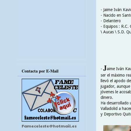
- Jaime Iván Kav
- Nacido en Sant
- Delantero
- Equipos : R.C. 
\ Aucas \ S.D. Qu
J
-
aime Iván Kav
Contacta por E-Mail
ser el máximo re
llevó el apodo d
jugador, aunque 
jóvenes le acosa
dinero.
Ha desarrollado 
Valladolid a hace
y Deportivo Quit
Fameceleste@hotmail.es