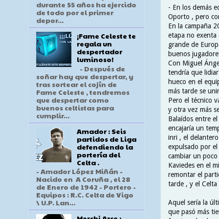
durante 55 años ha ejercido
- En los demás e
de todo por el primer
Oporto , pero co
depor...
En la campaña 2
¡Fame Celeste te
etapa no exenta 
regala un
grande de Europa
despertador
buenos jugadores
luminoso!
Con Miguel Ánge
- Después de
tendría que lidia
soñar hay que despertar, y
hueco en el equip
tras sortear el cojín de
Fame Celeste , tendremos
más tarde se unir
que despertar como
Pero el técnico v
buenos celtistas para
y otra vez más se
cumplir...
Balaídos entre el
encajaría un tem
Amador : Seis
inri , el delante
partidos de Liga
defendiendo la
expulsado por el 
portería del
cambiar un poco 
Celta .
Kaviedes en el m
- Amador López Miñán -
remontar el part
Nacido en A Coruña , el 28
tarde , y el Celt
de Enero de 1942 - Portero -
Equipos : R.C. Celta de Vigo
\ U.P. Lan...
Aquel sería la úl
que pasó más tie
Merchi Arce :