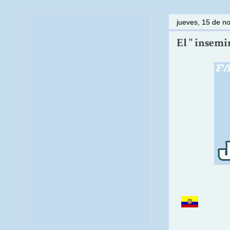
jueves, 15 de n
El " insemi