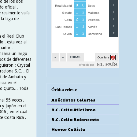
no de los dos
o oficial .
 realmente valía
 la Liga de
 el Real Club
o . esta vez al
uador .
nzaría un largo
pos de diferentes
guieron : Crystal
rcelona S.C. , El
rá de Ambato y
cia en el
vo Quito... Toda
Órbita celeste
Anécdotas Celestes
nal 55 veces ,
 y Japón en el
R.C. Celta Atletismo
06 , en el cual
te Costa Rica .
R.C. Celta Baloncesto
Humor Celtista