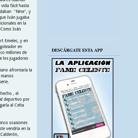
vida fácil hasta
podaban "Nine", y
 que Iván jugaba
cionales en la
s. Como Iván
ort Emelec, y en
 goleador en
DESCÁRGATE ESTA APP
nco millones de
e los jugadores
ano afrontaría la
s manos
serie.
hecho , el
al deportivo por
aría al Celta
cinco ocasiones
ste vendría en la
e Calderón,