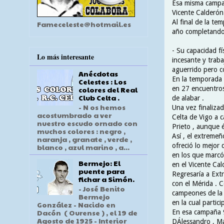
Esa misma campañ
Vicente Calderón 
Al final de la te
Fameceleste@hotmail.es
año completando 
- Su capacidad fí
Lo más interesante
incesante y trab
aguerrido pero co
Anécdotas
En la temporada 
Celestes : Los
en 27 encuentro
colores del Real
Club Celta .
de alabar .
- N os hemos
Una vez finaliza
acostumbrado a ver
Celta de Vigo a 
nuestro escudo ornado con
Prieto , aunque é
muchos colores : negro ,
Así , el extreme
naranja , granate , verde ,
ofreció lo mejor 
blanco , azul marino , a...
en los que marcó 
Bermejo: El
en el Vicente Cal
puente para
Regresaría a Ex
fichar a Simón.
con el Mérida . 
- José Benito
campeones de la 
Bermejo
en la cual partic
González - Nacido en
Dacón ( Ourense ) , el 19 de
En esa campaña 9
Agosto de 1925 - Interior
DÁlessandro , Ma