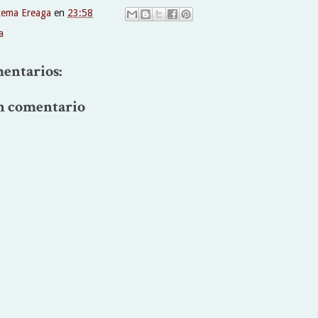
xema Ereaga
en
23:58
a
entarios:
n comentario