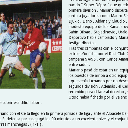
nacido " Super Dépor " que quedó
primera división . Mariano disputa
junto a jugadores como Mauro Sil
Djukic , Liaño , Aldana y Claudio ,
modesto equipo de los Kanatiarovs
Sabin Bilbao , Stojadinovic , Uralde
Deportivo había cambiado y Mari
testigo directo .
Tras tres campañas con el conjunt
extremeño ficha por el Real Club C
campaña 94\95 , con Carlos Aima
entrenador .
Mariano pasó de estar en un equ
los puestos de arriba a otro equipo
, que venía luchando por no desce
segunda división . Además , el Ce
recambio para el lateral derecho ,
Otero había fichado por el Valencia
cubrir esa difícil labor .
iano con el Celta llegó en la primera jornada de liga , ante el Albacete ba
 El defensa pacense jugó los 90 minutos a un excelente nivel y el conjunt
ras manchegas , ( 1-1 ) .