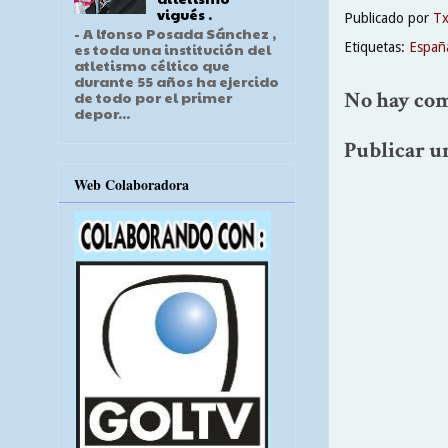
vigués .
Publicado por
T
- A lfonso Posada Sánchez ,
Etiquetas:
Españ
es toda una institución del
atletismo céltico que
durante 55 años ha ejercido
No hay com
de todo por el primer
depor...
Publicar u
Web Colaboradora