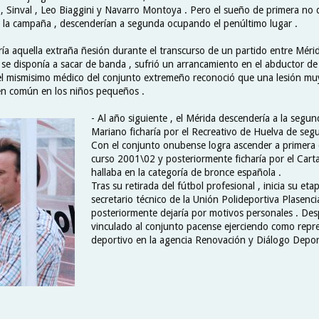
 , Sinval , Leo Biaggini y Navarro Montoya . Pero el sueño de primera no 
de la campaña , descenderían a segunda ocupando el penúltimo lugar .
ría aquella extraña ñesión durante el transcurso de un partido entre Méri
e disponía a sacar de banda , sufrió un arrancamiento en el abductor de
el mismisimo médico del conjunto extremeño reconoció que una lesión m
en común en los niños pequeños .
- Al año siguiente , el Mérida descendería a la segun
Mariano ficharía por el Recreativo de Huelva de segu
Con el conjunto onubense logra ascender a primera d
curso 2001\02 y posteriormente ficharía por el Cart
hallaba en la categoría de bronce española .
Tras su retirada del fútbol profesional , inicia su et
secretario técnico de la Unión Polideportiva Plasenc
posteriormente dejaría por motivos personales . Des
vinculado al conjunto pacense ejerciendo como repr
deportivo en la agencia Renovación y Diálogo Depor