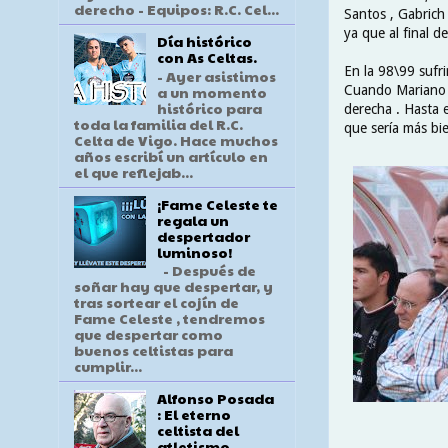
derecho - Equipos: R.C. Cel...
Santos , Gabrich
ya que al final 
Día histórico
con As Celtas.
En la 98\99 sufri
- Ayer asistimos
a un momento
Cuando Mariano s
histórico para
derecha . Hasta 
toda la familia del R.C.
que sería más bi
Celta de Vigo. Hace muchos
años escribí un artículo en
el que reflejab...
¡Fame Celeste te
regala un
despertador
luminoso!
- Después de
soñar hay que despertar, y
tras sortear el cojín de
Fame Celeste , tendremos
que despertar como
buenos celtistas para
cumplir...
Alfonso Posada
: El eterno
celtista del
atletismo