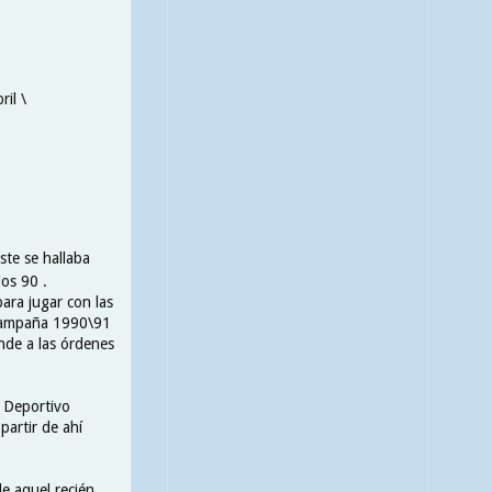
ril \
ste se hallaba
los 90 .
ara jugar con las
a campaña 1990\91
nde a las órdenes
l Deportivo
partir de ahí
de aquel recién