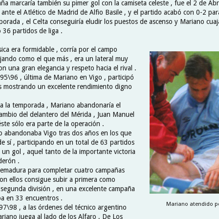
a marcaría también su pimer gol con la camiseta celeste , fue el 2 de Abr
ante el Atlético de Madrid de Alfio Basile , y el partido acabó con 0-2 para 
mporada , el Celta conseguiría eludir los puestos de ascenso y Mariano cua
36 partidos de liga .
sica era formidable , corría por el campo
ajando como el que más , era un lateral muy
n una gran elegancia y respeto hacia el rival .
95\96 , última de Mariano en Vigo , participó
s mostrando un excelente rendimiento digno
da la temporada , Mariano abandonaría el
cambio del delantero del Mérida , Juan Manuel
ste sólo era parte de la operación .
ño abandonaba Vigo tras dos años en los que
de sí , participando en un total de 63 partidos
un gol , aquel tanto de la importante victoria
derón .
tremadura para completar cuatro campañas
Con ellos consigue subir a primera como
segunda división , en una excelente campaña
ipa en 33 encuentros .
Mariano atendido por
7\98 , a las órdenes del técnico argentino
riano juega al lado de los Alfaro , De Los