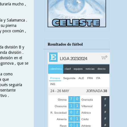
duraría mucho ,
da y Salamanca .
 su pierna
uy poco común ,
Resultados de fútbol
da división B y
nda división .
ivisión en el
agonova , que se
apa como
ia que
pués seguiría
esentante
tivo .