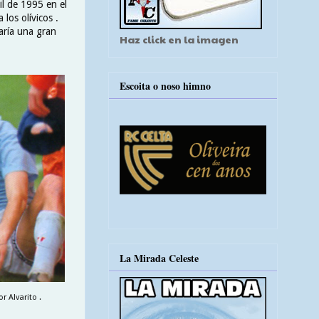
il de 1995 en el
los olívicos .
jaría una gran
Haz click en la imagen
Escoita o noso himno
La Mirada Celeste
 Alvarito .