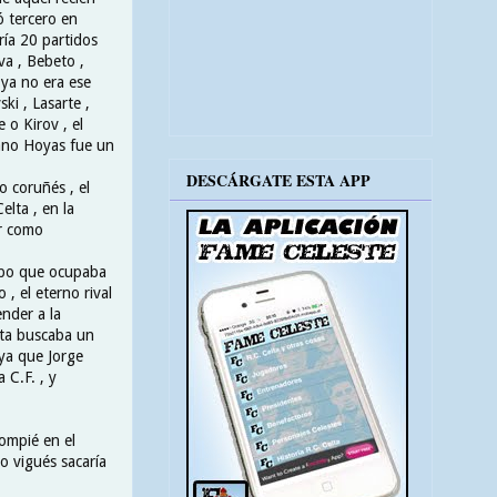
 tercero en
ría 20 partidos
va , Bebeto ,
 ya no era ese
ki , Lasarte ,
 o Kirov , el
ano Hoyas fue un
DESCÁRGATE ESTA APP
o coruñés , el
elta , en la
r como
ipo que ocupaba
 , el eterno rival
nder a la
lta buscaba un
 ya que Jorge
 C.F. , y
lompié en el
o vigués sacaría