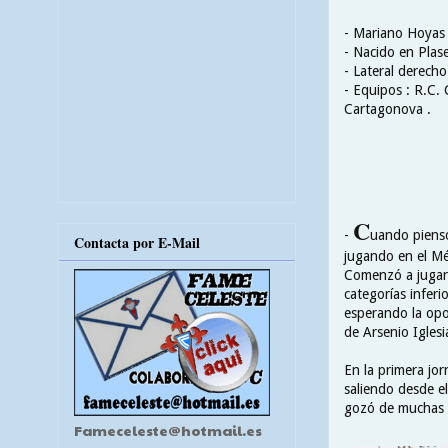
- Mariano Hoyas
- Nacido en Plas
- Lateral derecho
- Equipos : R.C. 
Cartagonova .
C
-
uando pienso
Contacta por E-Mail
jugando en el Mé
Comenzó a jugar 
categorías inferi
esperando la opo
de Arsenio Iglesi
En la primera jo
saliendo desde el
gozó de muchas o
Fameceleste@hotmail.es