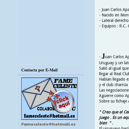
- Juan Carlos Ap
- Nacido en Mont
- Lateral derecho
- Equipos : R.C.
J
-
uan Carlos Ap
Uruguay y un lat
Salió al igual qu
Contacta por E-Mail
llegar al Real Cl
Habían llegado ex
y el club charrúa
Las negociacione
Aguerre como Apar
Sobre su fichaje 
" Creo que el Ce
juego . Es un eq
bien " .
Fameceleste@hotmail.es
El uruguayo hací