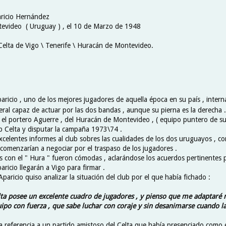
aricio Hernández
evideo ( Uruguay ) , el 10 de Marzo de 1948
 Celta de Vigo \ Tenerife \ Huracán de Montevideo.
aricio , uno de los mejores jugadores de aquella época en su país , intern
eral capaz de actuar por las dos bandas , aunque su pierna es la derecha .
e el portero Aguerre , del Huracán de Montevideo , ( equipo puntero de su 
ub Celta y disputar la campaña 1973\74 .
celentes informes al club sobres las cualidades de los dos uruguayos , con
 comenzarían a negociar por el traspaso de los jugadores .
s con el " Hura " fueron cómodas , aclarándose los acuerdos pertinentes 
icio llegarán a Vigo para firmar .
Aparicio quiso analizar la situación del club por el que había fichado :
lta posee un excelente cuadro de jugadores , y pienso que me adaptaré
uipo con fuerza , que sabe luchar con coraje y sin desanimarse cuando l
a referencia a un partido amistoso del Celta que había presenciado como 