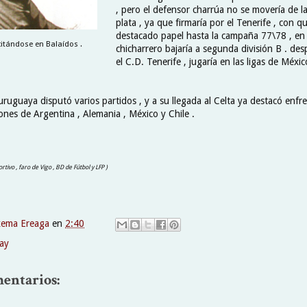
, pero el defensor charrúa no se movería de l
plata , ya que firmaría por el Tenerife , con q
destacado papel hasta la campaña 77\78 , en 
citándose en Balaídos .
chicharrero bajaría a segunda división B . de
el C.D. Tenerife , jugaría en las ligas de Méxi
uruguaya disputó varios partidos , y a su llegada al Celta ya destacó enf
iones de Argentina , Alemania , México y Chile .
rtivo , faro de Vigo , BD de Fútbol y LFP )
xema Ereaga
en
2:40
ay
entarios: