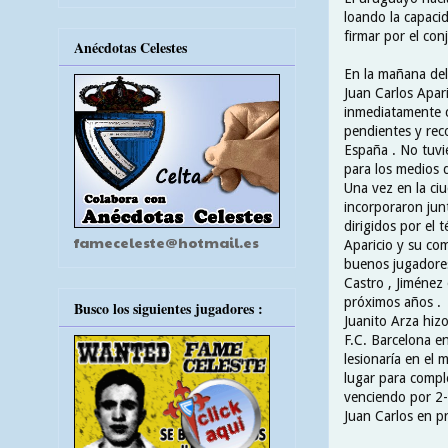
loando la capacid
firmar por el conj
Anécdotas Celestes
En la mañana del
Juan Carlos Apari
inmediatamente c
pendientes y reco
España . No tuvi
para los medios 
Una vez en la ciu
incorporaron jun
dirigidos por el 
fameceleste@hotmail.es
Aparicio y su co
buenos jugadores
Castro , Jiménez
próximos años .
Busco los siguientes jugadores :
Juanito Arza hizo
F.C. Barcelona e
lesionaría en el 
lugar para compl
venciendo por 2-1
Juan Carlos en pr