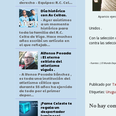
derecho - Equipos: R.C. Cel...
Día histórico
con As Celtas.
Aparicio ejer
- Ayer asistimos
a un momento
histórico para
Unidos .
toda la familia del R.C.
Celta de Vigo. Hace muchos
Con la selección 
años escribí un artículo en
contra las selecc
el que reflejab...
Alfonso Posada
: El eterno
celtista del
- Fuentes : ( El Mundo Depo
atletismo
vigués .
- A lfonso Posada Sánchez ,
es toda una institución del
atletismo céltico que
Publicado por
T
durante 55 años ha ejercido
de todo por el primer
Etiquetas:
Urugu
depor...
¡Fame Celeste te
No hay com
regala un
despertador
luminoso!