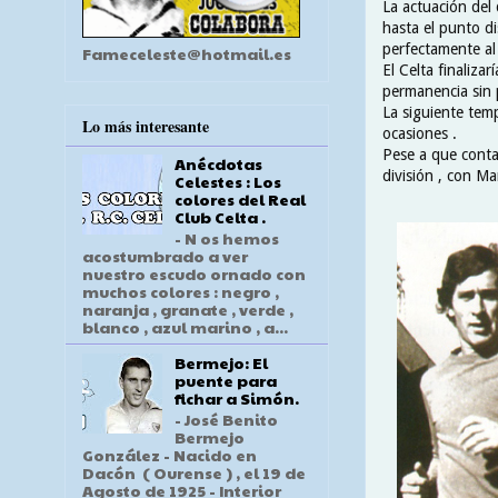
La actuación del
hasta el punto d
perfectamente al
Fameceleste@hotmail.es
El Celta finaliza
permanencia sin 
La siguiente temp
Lo más interesante
ocasiones .
Pese a que conta
Anécdotas
división , con Ma
Celestes : Los
colores del Real
Club Celta .
- N os hemos
acostumbrado a ver
nuestro escudo ornado con
muchos colores : negro ,
naranja , granate , verde ,
blanco , azul marino , a...
Bermejo: El
puente para
fichar a Simón.
- José Benito
Bermejo
González - Nacido en
Dacón ( Ourense ) , el 19 de
Agosto de 1925 - Interior