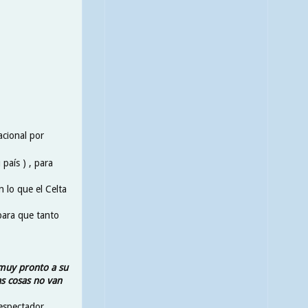
acional por
país ) , para
 lo que el Celta
para que tanto
 muy pronto a su
as cosas no van
espectador ,