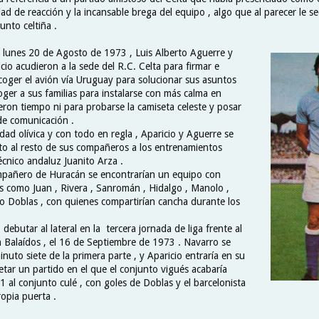
ad de reacción y la incansable brega del equipo , algo que al parecer le se
unto celtiña .
 lunes 20 de Agosto de 1973 , Luis Alberto Aguerre y
cio acudieron a la sede del R.C. Celta para firmar e
oger el avión vía Uruguay para solucionar sus asuntos
ger a sus familias para instalarse con más calma en
eron tiempo ni para probarse la camiseta celeste y posar
de comunicación .
dad olívica y con todo en regla , Aparicio y Aguerre se
to al resto de sus compañeros a los entrenamientos
técnico andaluz Juanito Arza .
mpañero de Huracán se encontrarían un equipo con
 como Juan , Rivera , Sanromán , Hidalgo , Manolo ,
 o Doblas , con quienes compartirían cancha durante los
 debutar al lateral en la tercera jornada de liga frente al
n Balaídos , el 16 de Septiembre de 1973 . Navarro se
minuto siete de la primera parte , y Aparicio entraría en su
etar un partido en el que el conjunto vigués acabaría
 al conjunto culé , con goles de Doblas y el barcelonista
opia puerta .