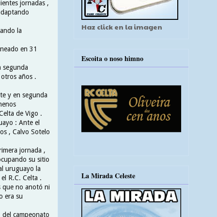
ientes jornadas ,
 adaptando
Haz click en la imagen
rando la
lineado en 31
Escoita o noso himno
 a segunda
 otros años .
ste y en segunda
 menos
elta de Vigo .
uayo : Ante el
os , Calvo Sotelo
rimera jornada ,
 ocupando su sitio
al uruguayo la
La Mirada Celeste
el R.C. Celta .
s que no anotó ni
o era su
no del campeonato