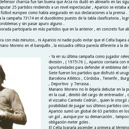
 defensor charrúa fue tan buena que Arza no dudó en alinearlo en las sigu
isputar 25 partidos rindiendo a un nivel espectacular , Aparicio se estaba
 fútbol europeo como había asegurado en sus declaraciones a la prensa .
ría la campaña 73\74 en el duodécimo puesto de la tabla clasificatoria , log
problemas y sin pasar apuro alguno .
orada participaría en más partidos que en la anterior , en concreto fue a
ra con más minutos , ni Aparicio ni nadie pudo evitar que el Celta bajara
riano Moreno en el banquillo , la escuadra céltica parecía diferente a la de
- Ya en su última campaña como jugador cele
división , ( 1975\76 ) , Aparicio contaría con
oportunidades para defender el emblema del C
Siete fueron los partidos que disfrutó el urug
Barcelona Atlético , Córdoba , Tenerife , Burg
, Deportivo y Terrassa .
Mariano Moreno no le dejaría debutar en la p
en la cual , dimitió del cargo de entrenador ,
el vizcaíno Carmelo Cedrún , quien le otorgó 
posibilidad de juagar sus últimos partidos con 
Aparicio sumó un global de 63 partidos en lo
un gol , aunque por su demarcación , tampoc
obligación meter goles .
El Celta lograría ascender a primera al térmi