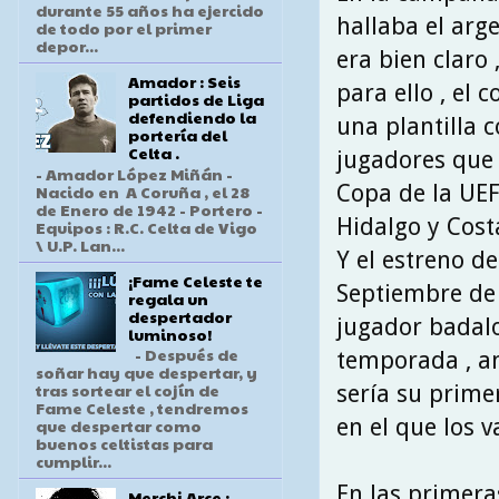
durante 55 años ha ejercido
hallaba el arg
de todo por el primer
depor...
era bien claro
Amador : Seis
para ello , el
partidos de Liga
defendiendo la
una plantilla 
portería del
Celta .
jugadores que 
- Amador López Miñán -
Copa de la UEFA
Nacido en A Coruña , el 28
de Enero de 1942 - Portero -
Hidalgo y Cost
Equipos : R.C. Celta de Vigo
\ U.P. Lan...
Y el estreno de
¡Fame Celeste te
Septiembre de 
regala un
despertador
jugador badalo
luminoso!
- Después de
temporada , an
soñar hay que despertar, y
tras sortear el cojín de
sería su prime
Fame Celeste , tendremos
en el que los 
que despertar como
buenos celtistas para
cumplir...
En las primera
Merchi Arce :