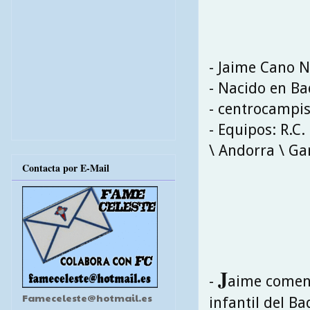
- Jaime Cano N
- Nacido en Ba
- centrocampi
- Equipos: R.C.
\ Andorra \ Ga
Contacta por E-Mail
J
-
aime comenz
Fameceleste@hotmail.es
infantil del Ba