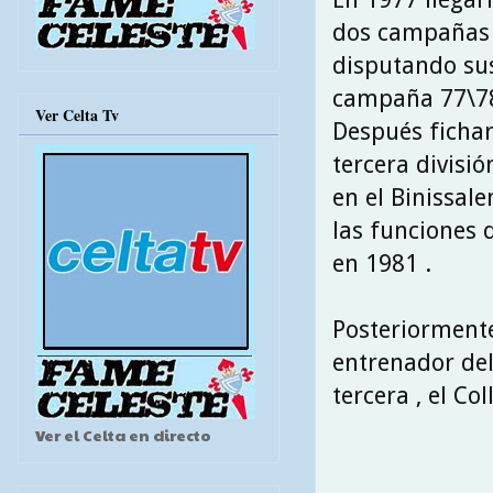
dos campañas 
disputando sus
campaña 77\78
Ver Celta Tv
Después fichar
tercera divisió
en el Binissal
las funciones 
en 1981 .
Posteriormente
entrenador del
tercera , el Col
Ver el Celta en directo