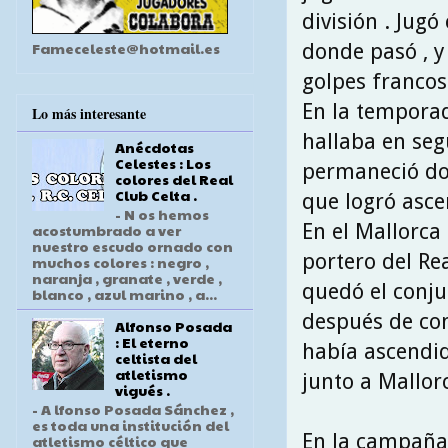
división . Jug
Fameceleste@hotmail.es
donde pasó , y
golpes francos
En la temporad
Lo más interesante
hallaba en seg
Anécdotas
Celestes : Los
permaneció dos
colores del Real
Club Celta .
que logró asce
- N os hemos
En el Mallorca
acostumbrado a ver
nuestro escudo ornado con
portero del Rea
muchos colores : negro ,
naranja , granate , verde ,
quedó el conju
blanco , azul marino , a...
después de con
Alfonso Posada
: El eterno
había ascendid
celtista del
atletismo
junto a Mallorc
vigués .
- A lfonso Posada Sánchez ,
es toda una institución del
En la campaña 
atletismo céltico que