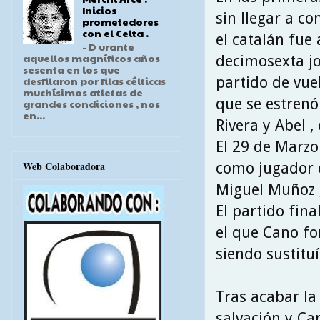
Inicios
sin llegar a co
prometedores
con el Celta .
el catalán fue 
- D urante
aquellos magníficos años
decimosexta jo
sesenta en los que
partido de vuel
desfilaron por filas célticas
muchísimos atletas de
que se estrenó 
grandes condiciones , nos
en...
Rivera y Abel ,
El 29 de Marzo
Web Colaboradora
como jugador c
Miguel Muñoz ,
El partido fin
el que Cano fo
siendo sustitu
Tras acabar la
salvación y Ca