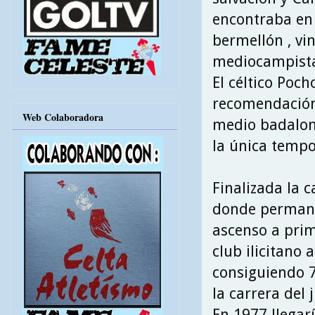
encontraba en 
bermellón , vi
mediocampista
El céltico Poc
recomendación 
Web Colaboradora
medio badaloné
la única tempo
Finalizada la 
donde permanec
ascenso a prime
club ilicitano 
consiguiendo 7
la carrera del
En 1977 llegarí