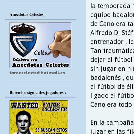
la temporada 1
equipo badalon
Anécdotas Celestes
de Cano era ta
Alfredo Di Sté
entrenador , l
Tan traumática
dejar el fútbo
sin jugar en n
fameceleste@hotmail.es
badalonés , qu
al fútbol de él
Busco los siguientes jugadores :
ligado al fútb
Cano era todo 
En la campaña 
jugar en las fi