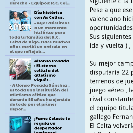
siguiente cita 
derecho - Equipos: R.C. Cel...
Pese a que ese 
Día histórico
con As Celtas.
valenciano hic
- Ayer asistimos
oportunidades 
a un momento
histórico para
Sus siguientes 
toda la familia del R.C.
Celta de Vigo. Hace muchos
ida y vuelta ) 
años escribí un artículo en
el que reflejab...
Alfonso Posada
Su mejor campa
: El eterno
celtista del
disputaría 22 
atletismo
vigués .
terrenos de ju
- A lfonso Posada Sánchez ,
juego aéreo , 
es toda una institución del
atletismo céltico que
rival constant
durante 55 años ha ejercido
de todo por el primer
el equipo titul
depor...
gallego Fernan
¡Fame Celeste te
regala un
El Celta volve
despertador
luminoso!