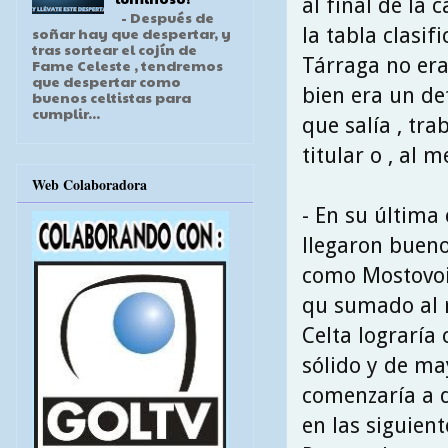
al final de la
- Después de
la tabla clasifi
soñar hay que despertar, y
tras sortear el cojín de
Tárraga no era
Fame Celeste , tendremos
que despertar como
bien era un de
buenos celtistas para
cumplir...
que salía , tr
titular o , al 
Web Colaboradora
- En su última
llegaron bueno
como Mostovoi 
qu sumado al re
Celta lograría
sólido y de ma
comenzaría a 
en las siguien