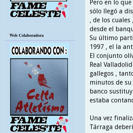
Pero en lo que 
sólo llegó a di
, de los cuales
desde el banqui
Web Colaboradora
Su último part
1997 , el la an
El conjunto olí
Real Valladolid
gallegos , tan
minutos de su 
banco sustituy
estaba contand
Una vez finaliz
Tárraga deberí