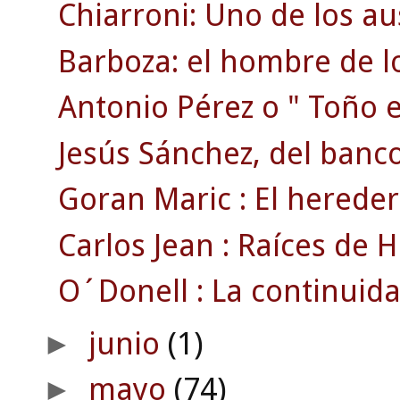
Chiarroni: Uno de los au
Barboza: el hombre de lo
Antonio Pérez o " Toño el
Jesús Sánchez, del banco.
Goran Maric : El hereder
Carlos Jean : Raíces de Ha
O´Donell : La continuida
junio
(1)
►
mayo
(74)
►