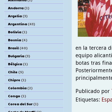
Andorra
(1)
Argelia
(3)
Argentina
(43)
Bolivia
(1)
Bosnia
(4)
en la tercera 
Brasil
(40)
equipo alicant
Bulgaria
(3)
botas tras fina
Bélgica
(1)
Posteriormente
Chile
(5)
principalmente
Chipre
(1)
Colombia
(2)
Publicado por
Congo
(1)
Etiquetas:
Esp
Corea del Sur
(1)
Costa de Marfil
(2)