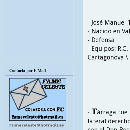
- José Manuel 
- Nacido en Val
- Defensa
- Equipos: R.C.
Cartagonova \ 
Contacta por E-Mail
T
-
árraga fue 
lateral derech
Fameceleste@hotmail.es
con el Don Bos