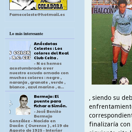
Fameceleste@hotmail.es
Lo más interesante
Anécdotas
Celestes : Los
colores del Real
Club Celta .
- N os hemos
acostumbrado a ver
nuestro escudo ornado con
muchos colores : negro ,
naranja , granate , verde ,
blanco , azul marino , a...
Bermejo: El
, siendo su de
puente para
fichar a Simón.
enfrentamiento
- José Benito
correspondient
Bermejo
González - Nacido en
finalizaría co
Dacón ( Ourense ) , el 19 de
Agosto de 1925 - Interior