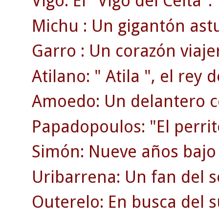
Vigo: El "Vigo del Celta".
Michu : Un gigantón ast
Garro : Un corazón viaje
Atilano: " Atila ", el rey d
Amoedo: Un delantero c
Papadopoulos: "El perrit
Simón: Nueve años bajo 
Uribarrena: Un fan del s
Outerelo: En busca del 