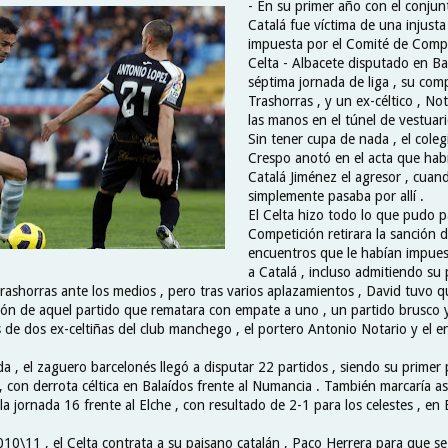
- En su primer año con el conjunt
Catalá fue víctima de una injusta
impuesta por el Comité de Compe
Celta - Albacete disputado en Ba
séptima jornada de liga , su co
Trashorras , y un ex-céltico , Not
las manos en el túnel de vestuari
Sin tener cupa de nada , el coleg
Crespo anotó en el acta que hab
Catalá Jiménez el agresor , cuan
simplemente pasaba por allí .
El Celta hizo todo lo que pudo 
Competición retirara la sanción 
encuentros que le habían impues
a Catalá , incluso admitiendo su 
rashorras ante los medios , pero tras varios aplazamientos , David tuvo q
ción de aquel partido que rematara con empate a uno , un partido brusco y
las de dos ex-celtiñas del club manchego , el portero Antonio Notario y el
 , el zaguero barcelonés llegó a disputar 22 partidos , siendo su primer 
 con derrota céltica en Balaídos frente al Numancia . También marcaría a
n la jornada 16 frente al Elche , con resultado de 2-1 para los celestes , en 
10\11 , el Celta contrata a su paisano catalán , Paco Herrera para que se