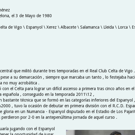
iménez
elona, el 3 de Mayo de 1980
elta de Vigo \ Espanyol \ Xerez \ Albacete \ Salamanca \ Lleida \ Lorca \ 
central que militó durante tres temporadas en el Real Club Celta de Vigo 
 pese a su demarcación , siempre que marcaba un tanto , lo festejaba ha
a no muy acrobática .
 con el Celta para lograr un difícil ascenso a primera tras cinco años en el 
ta española , conseguido en la temporada 2011\12 ,
 bastante técnica que se formó en las categorías inferiores del Espanyol ,
000 , tuvo la ocasión de debutar en primera división con el R.C.D. Espa
 gloria en un Numancia - Espanyol disputado en el Estadio de Los Pajarito
s perdieron por 2-0 en la antepenúltima jornada de aquel curso .
uaría jugando con el Espanyol
 tener la oportunidad de jugar