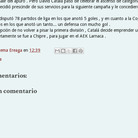
 salir del apuro . Pero David Catalá pasó de celebrar el ascenso de categorí
decidió prescindir de sus servicios para la siguiente campaña y le concedier
 disputó 78 partidos de liga en los que anotó 5 goles , y en cuanto a la Co
os en los que anotó un tanto... un defensa con mucho gol .
epción de no volver a pisar la primera división , Catalá decide emprender 
etamente se fue a Chipre , para jugar en el AEK Larnaca .
xema Ereaga
en
12:39
a
entarios:
n comentario