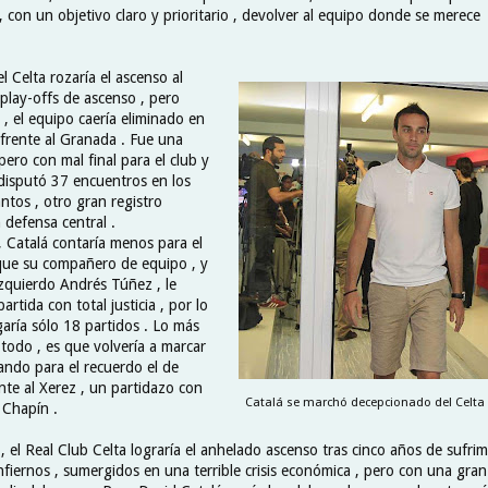
 , con un objetivo claro y prioritario , devolver al equipo donde se merece 
el Celta rozaría el ascenso al
s play-offs de ascenso , pero
, el equipo caería eliminado en
 frente al Granada . Fue una
ero con mal final para el club y
 disputó 37 encuentros en los
ntos , otro gran registro
 defensa central .
, Catalá contaría menos para el
que su compañero de equipo , y
izquierdo Andrés Túñez , le
artida con total justicia , por lo
garía sólo 18 partidos . Lo más
todo , es que volvería a marcar
ando para el recuerdo el de
nte al Xerez , un partidazo con
Catalá se marchó decepcionado del Celta t
 Chapín .
o , el Real Club Celta lograría el anhelado ascenso tras cinco años de sufri
nfiernos , sumergidos en una terrible crisis económica , pero con una gran