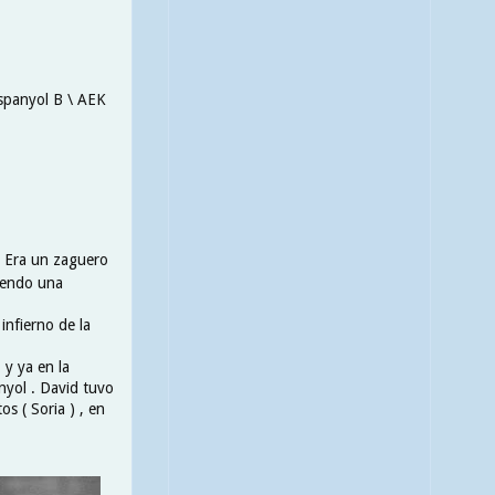
Espanyol B \ AEK
. Era un zaguero
ciendo una
infierno de la
 y ya en la
nyol . David tuvo
s ( Soria ) , en