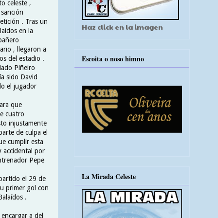
o celeste ,
 sanción
tición . Tras un
Haz click en la imagen
laídos en la
mpañero
ario , llegaron a
Escoita o noso himno
os del estadio .
iado Piñeiro
ía sido David
do el jugador
para que
de cuatro
to injustamente
parte de culpa el
ue cumplir esta
 accidental por
 entrenador Pepe
La Mirada Celeste
partido el 29 de
su primer gol con
Balaídos .
 encargar a del