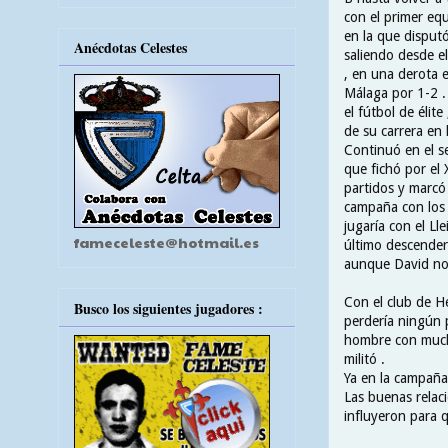
con el primer eq
en la que disputó
Anécdotas Celestes
saliendo desde e
, en una derota e
Málaga por 1-2 .
el fútbol de élite
de su carrera en 
Continuó en el s
que fichó por el
partidos y marcó
campaña con los 
jugaría con el Ll
fameceleste@hotmail.es
último descenderí
aunque David no 
Con el club de H
Busco los siguientes jugadores :
perdería ningún p
hombre con mucho 
militó .
Ya en la campaña
Las buenas relaci
influyeron para q