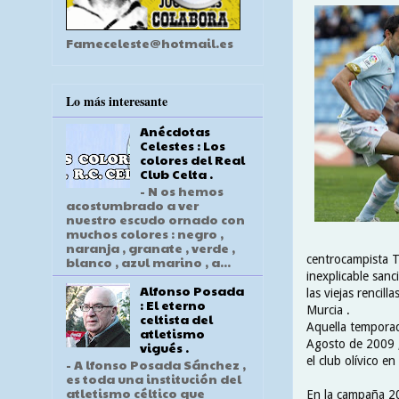
Fameceleste@hotmail.es
Lo más interesante
Anécdotas
Celestes : Los
colores del Real
Club Celta .
- N os hemos
acostumbrado a ver
nuestro escudo ornado con
muchos colores : negro ,
naranja , granate , verde ,
centrocampista T
blanco , azul marino , a...
inexplicable san
Alfonso Posada
las viejas rencil
: El eterno
Murcia .
celtista del
Aquella temporada
atletismo
Agosto de 2009 ,
vigués .
el club olívico e
- A lfonso Posada Sánchez ,
es toda una institución del
atletismo céltico que
En la campaña 20