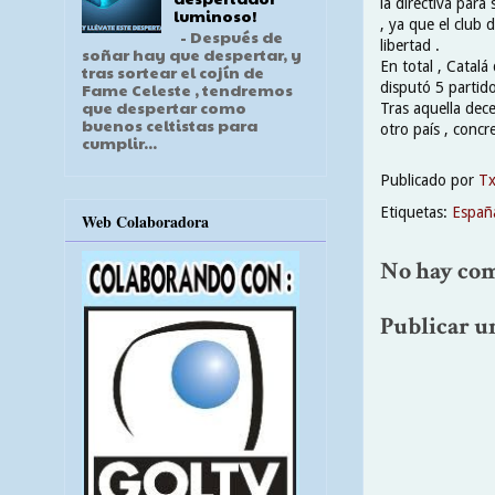
la directiva para
luminoso!
, ya que el club 
- Después de
libertad .
soñar hay que despertar, y
En total , Catalá
tras sortear el cojín de
disputó 5 partid
Fame Celeste , tendremos
que despertar como
Tras aquella dec
buenos celtistas para
otro país , concr
cumplir...
Publicado por
T
Etiquetas:
Españ
Web Colaboradora
No hay com
Publicar u