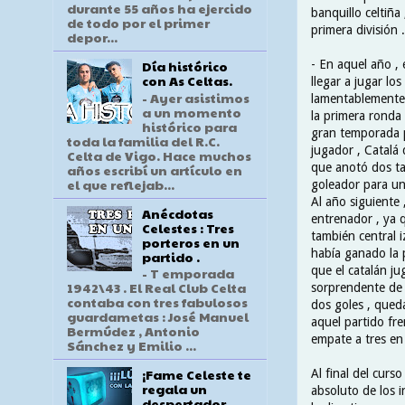
durante 55 años ha ejercido
banquillo celtiña
de todo por el primer
primera división .
depor...
- En aquel año , 
Día histórico
con As Celtas.
llegar a jugar lo
- Ayer asistimos
lamentablemente 
a un momento
la primera ronda
histórico para
gran temporada p
toda la familia del R.C.
jugador , Catalá
Celta de Vigo. Hace muchos
que anotó dos ta
años escribí un artículo en
el que reflejab...
goleador para un
Al año siguiente 
Anécdotas
entrenador , ya 
Celestes : Tres
también central 
porteros en un
había ganado la p
partido .
que el catalán ju
- T emporada
1942\43 . El Real Club Celta
sorprendente de 
contaba con tres fabulosos
dos goles , qued
guardametas : José Manuel
aquel partido fre
Bermúdez , Antonio
empate a tres en
Sánchez y Emilio ...
¡Fame Celeste te
Al final del curs
regala un
absoluto de los i
despertador