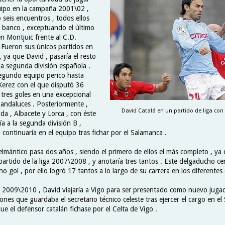
uipo en la campaña 2001\02 ,
 seis encuentros , todos ellos
l banco , exceptuando el último
n Montjuïc frente al C.D.
 Fueron sus únicos partidos en
 , ya que David , pasaría el resto
la segunda división española .
egundo equipo perico hasta
 Xerez con el que disputó 36
 tres goles en una excepcional
andaluces . Posteriormente ,
David Catalá en un partido de liga con e
eida , Albacete y Lorca , con éste
a a la segunda división B ,
continuaría en el equipo tras fichar por el Salamanca .
elmántico pasa dos años , siendo el primero de ellos el más completo , ya
artido de la liga 2007\2008 , y anotaría tres tantos . Este delgaducho cen
gol , por ello logró 17 tantos a lo largo de su carrera en los diferentes
 2009\2010 , David viajaría a Vigo para ser presentado como nuevo jugado
ones que guardaba el secretario técnico celeste tras ejercer el cargo en el
ue el defensor catalán fichase por el Celta de Vigo .