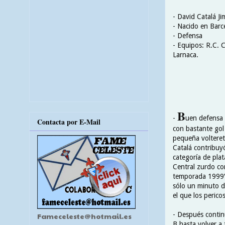
- David Catalá J
- Nacido en Barc
- Defensa
- Equipos: R.C. C
Larnaca.
B
-
uen defensa 
Contacta por E-Mail
con bastante gol
pequeña volteret
Catalá contribuyó
categoría de pla
Central zurdo con
temporada 1999\2
sólo un minuto de
el que los perico
- Después contin
Fameceleste@hotmail.es
B hasta volver a