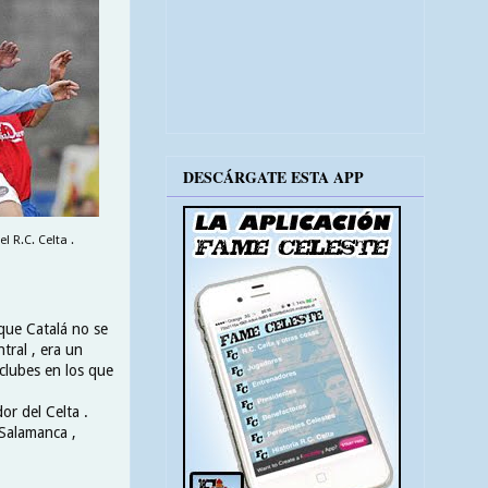
DESCÁRGATE ESTA APP
l R.C. Celta .
 que Catalá no se
tral , era un
 clubes en los que
r del Celta .
 Salamanca ,