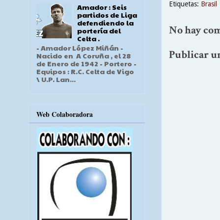
Etiquetas:
Brasil
Amador : Seis
partidos de Liga
defendiendo la
No hay com
portería del
Celta .
- Amador López Miñán -
Publicar u
Nacido en A Coruña , el 28
de Enero de 1942 - Portero -
Equipos : R.C. Celta de Vigo
\ U.P. Lan...
Web Colaboradora