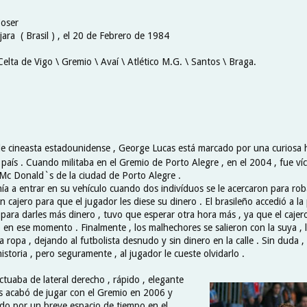
Coser
ara ( Brasil ) , el 20 de Febrero de 1984
Celta de Vigo \ Gremio \ Avaí \ Atlético M.G. \ Santos \ Braga.
 cineasta estadounidense , George Lucas está marcado por una curiosa h
 país . Cuando militaba en el Gremio de Porto Alegre , en el 2004 , fue ví
n Mc Donald`s de la ciudad de Porto Alegre .
a a entrar en su vehículo cuando dos indivíduos se le acercaron para robar
n cajero para que el jugador les diese su dinero . El brasileño accedió a la 
 para darles más dinero , tuvo que esperar otra hora más , ya que el cajero
 en ese momento . Finalmente , los malhechores se salieron con la suya , l
la ropa , dejando al futbolista desnudo y sin dinero en la calle . Sin duda ,
historia , pero seguramente , al jugador le cueste olvidarlo .
tuaba de lateral derecho , rápido , elegante
aís acabó de jugar con el Gremio en 2006 y
ido por un breve espacio de tiempo en el