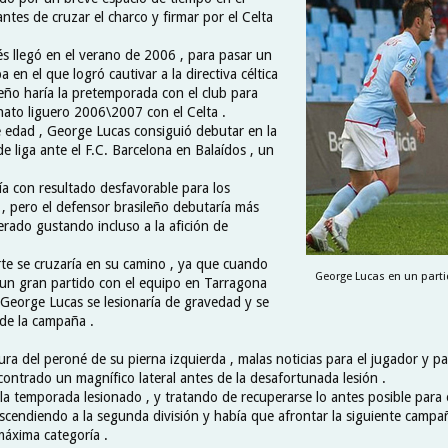
antes de cruzar el charco y firmar por el Celta
és llegó en el verano de 2006 , para pasar un
 en el que logró cautivar a la directiva céltica
ileño haría la pretemporada con el club para
nato liguero 2006\2007 con el Celta .
 edad , George Lucas consiguió debutar en la
e liga ante el F.C. Barcelona en Balaídos , un
ía con resultado desfavorable para los
) , pero el defensor brasileño debutaría más
erado gustando incluso a la afición de
rte se cruzaría en su camino , ya que cuando
George Lucas en un partid
un gran partido con el equipo en Tarragona
, George Lucas se lesionaría de gravedad y se
 de la campaña .
ura del peroné de su pierna izquierda , malas noticias para el jugador y pa
contrado un magnífico lateral antes de la desafortunada lesión .
 la temporada lesionado , y tratando de recuperarse lo antes posible para e
scendiendo a la segunda división y había que afrontar la siguiente campañ
máxima categoría .