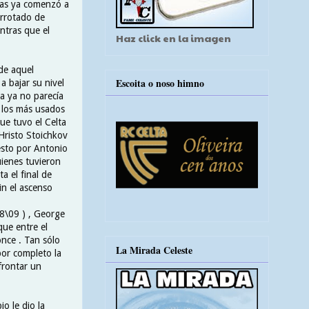
cas ya comenzó a
errotado de
entras que el
Haz click en la imagen
de aquel
Escoita o noso himno
 bajar su nivel
a ya no parecía
 los más usados
ue tuvo el Celta
Hristo Stoichkov
sto por Antonio
ienes tuvieron
a el final de
in el ascenso
08\09 ) , George
que entre el
nce . Tan sólo
La Mirada Celeste
por completo la
frontar un
o le dio la