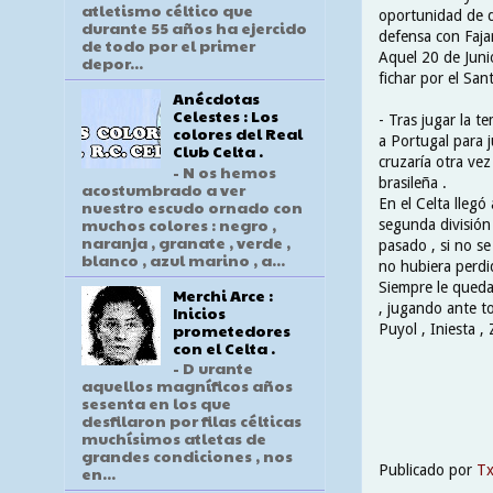
atletismo céltico que
oportunidad de d
durante 55 años ha ejercido
defensa con Fajar
de todo por el primer
Aquel 20 de Junio
depor...
fichar por el Sant
Anécdotas
Celestes : Los
- Tras jugar la 
colores del Real
a Portugal para 
Club Celta .
cruzaría otra vez 
- N os hemos
brasileña .
acostumbrado a ver
En el Celta llegó
nuestro escudo ornado con
muchos colores : negro ,
segunda división
naranja , granate , verde ,
pasado , si no se
blanco , azul marino , a...
no hubiera perdid
Siempre le queda
Merchi Arce :
, jugando ante t
Inicios
prometedores
Puyol , Iniesta ,
con el Celta .
- D urante
aquellos magníficos años
sesenta en los que
desfilaron por filas célticas
muchísimos atletas de
grandes condiciones , nos
Publicado por
T
en...