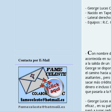
- George Lucas 
- Nacido en Tapej
- Lateral derecho
- Equipos : R.C. 
C
-
on nombre de
acontecida en su
Contacta por E-Mail
a la salida de u
George se disponí
el camino hacia u
asaltantes , pero
sacar más crédito
dinero e incluso 
que pasaría a la 
- George Lucas ac
eficaz , en su p
Fameceleste@hotmail.es
pasó a jugar ced