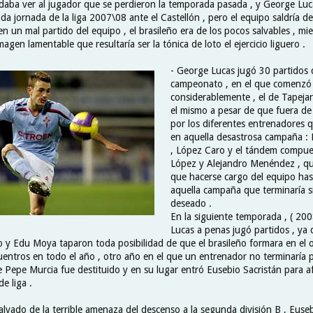
aba ver al jugador que se perdieron la temporada pasada , y George Lu
da jornada de la liga 2007\08 ante el Castellón , pero el equipo saldría d
en un mal partido del equipo , el brasileño era de los pocos salvables , mi
agen lamentable que resultaría ser la tónica de loto el ejercicio liguero .
- George Lucas jugó 30 partidos 
campeonato , en el que comenzó a
considerablemente , el de Tapejar
el mismo a pesar de que fuera de
por los diferentes entrenadores q
en aquella desastrosa campaña : 
, López Caro y el tándem compue
López y Alejandro Menéndez , qu
que hacerse cargo del equipo hast
aquella campaña que terminaría s
deseado .
En la siguiente temporada , ( 20
Lucas a penas jugó partidos , ya 
 y Edu Moya taparon toda posibilidad de que el brasileño formara en el o
uentros en todo el año , otro año en el que un entrenador no terminaría 
 Pepe Murcia fue destituido y en su lugar entró Eusebio Sacristán para a
e liga .
alvado de la terrible amenaza del descenso a la segunda división B , Eusebi