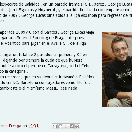
espedirse de Balaídos , en un partido frente al C.D. Xerez . George Lucas
do , Jordi Figueras y Noguerol , y el partido finalizaría con empate a uno 
 de 2009 , George Lucas diría adios a la liga española para regresar de n
os .
temporada 2009\10 con el Santos , George Lucas viaja
jugar un año en el Sporting de Braga , después
el Atlántico para jugar en el Avaí F.C. , de la liga
 a jugar un total de 2 partidos en primera y 32 en
 , dejando por siempre la duda de qué hubiera
 hubiera roto el peroné en Tarragona , o si el Celta
o la categoría .
rá recordar , que en su debut entusiasmó a Balaídos
odo un F.C. Barcelona con jugadores como Eto´o ,
 Zambrotta o el mismísimo Messi... casi nada .
xema Ereaga
en
19:31