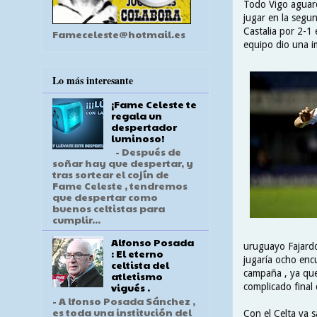
Todo Vigo aguard
jugar en la segun
Castalia por 2-1 
Fameceleste@hotmail.es
equipo dio una im
Lo más interesante
¡Fame Celeste te
regala un
despertador
luminoso!
- Después de
soñar hay que despertar, y
tras sortear el cojín de
Fame Celeste , tendremos
que despertar como
buenos celtistas para
cumplir...
Alfonso Posada
uruguayo Fajardo
: El eterno
jugaría ocho enc
celtista del
campaña , ya que
atletismo
vigués .
complicado final d
- A lfonso Posada Sánchez ,
es toda una institución del
Con el Celta ya s