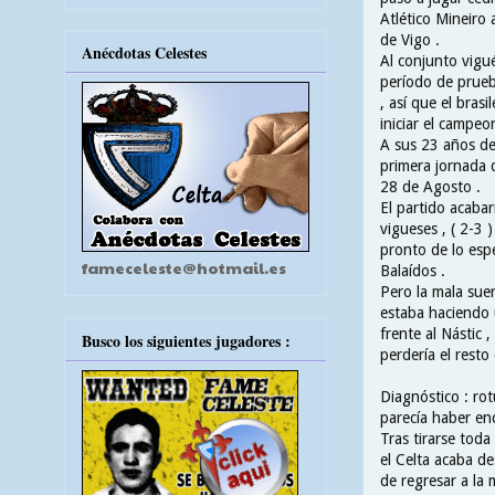
Atlético Mineiro 
de Vigo .
Anécdotas Celestes
Al conjunto vigu
período de prueba
, así que el bras
iniciar el campeo
A sus 23 años de
primera jornada d
28 de Agosto .
El partido acabar
vigueses , ( 2-3 
pronto de lo esp
fameceleste@hotmail.es
Balaídos .
Pero la mala sue
estaba haciendo 
frente al Nástic 
Busco los siguientes jugadores :
perdería el resto
Diagnóstico : rot
parecía haber en
Tras tirarse toda
el Celta acaba de
de regresar a la 