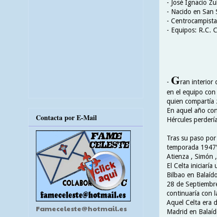
- José Ignacio Z
- Nacido en San 
- Centrocampista
- Equipos: R.C. 
G
-
ran interior
en el equipo con
quien compartía 
En aquel año con 
Contacta por E-Mail
Hércules perdería
Tras su paso por 
temporada 1947\4
Atienza , Simón 
El Celta iniciarí
Bilbao en Balaído
28 de Septiembre 
continuaría con l
Aquel Celta era d
Fameceleste@hotmail.es
Madrid en Balaído