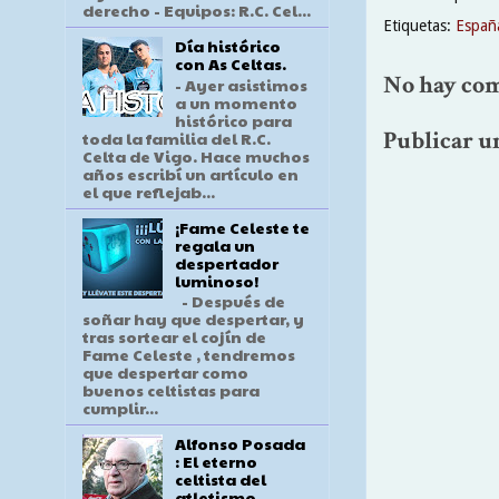
derecho - Equipos: R.C. Cel...
Etiquetas:
Españ
Día histórico
con As Celtas.
No hay com
- Ayer asistimos
a un momento
histórico para
Publicar u
toda la familia del R.C.
Celta de Vigo. Hace muchos
años escribí un artículo en
el que reflejab...
¡Fame Celeste te
regala un
despertador
luminoso!
- Después de
soñar hay que despertar, y
tras sortear el cojín de
Fame Celeste , tendremos
que despertar como
buenos celtistas para
cumplir...
Alfonso Posada
: El eterno
celtista del
atletismo