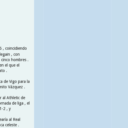
6 , coincidiendo
degain , con
 cinco hombres .
en el que el
ato .
ta de Vigo para la
anito Vázquez .
 al Athletic de
rnada de liga , el
1-2 , y
aría al Real
ca celeste .