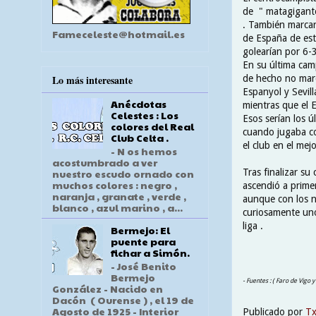
de " matagigantes
. También marcar
Fameceleste@hotmail.es
de España de est
golearían por 6-3
En su última cam
de hecho no marc
Lo más interesante
Espanyol y Sevill
Anécdotas
mientras que el 
Celestes : Los
Esos serían los ú
colores del Real
cuando jugaba co
Club Celta .
el club en el mej
- N os hemos
acostumbrado a ver
Tras finalizar su
nuestro escudo ornado con
muchos colores : negro ,
ascendió a prime
naranja , granate , verde ,
aunque con los na
blanco , azul marino , a...
curiosamente uno
liga .
Bermejo: El
puente para
fichar a Simón.
- José Benito
Bermejo
- Fuentes : ( Faro de Vigo 
González - Nacido en
Dacón ( Ourense ) , el 19 de
Agosto de 1925 - Interior
Publicado por
T