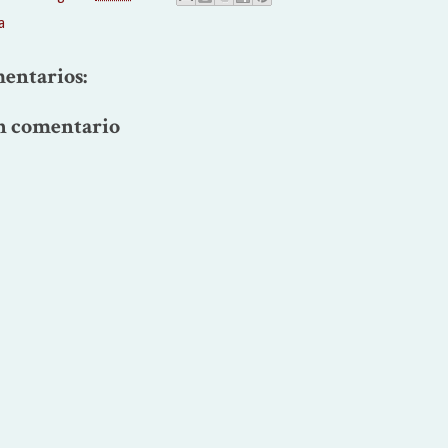
a
entarios:
n comentario