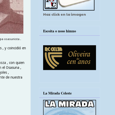
Haz click en la imagen
Escoita o noso himno
pa osasunista .
 , y coincidió en
goza , con quien
n el Osasuna ,
oles ,
ante de nuestra
La Mirada Celeste