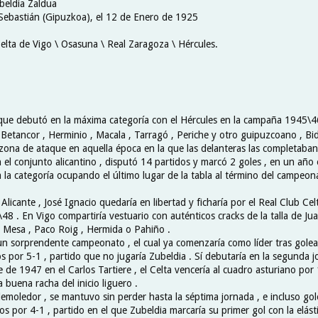
ubeldia Zaldua
Sebastián (Gipuzkoa), el 12 de Enero de 1925
Celta de Vigo \ Osasuna \ Real Zaragoza \ Hércules.
 que debutó en la máxima categoría con el Hércules en la campaña 1945\4
 Betancor , Herminio , Macala , Tarragó , Periche y otro guipuzcoano , Bi
zona de ataque en aquella época en la que las delanteras las completaban
el conjunto alicantino , disputó 14 partidos y marcó 2 goles , en un año 
 la categoría ocupando el último lugar de la tabla al término del campeon
Alicante , José Ignacio quedaría en libertad y ficharía por el Real Club Cel
8 . En Vigo compartiría vestuario con auténticos cracks de la talla de Ju
, Mesa , Paco Roig , Hermida o Pahiño .
a un sorprendente campeonato , el cual ya comenzaría como líder tras golear
s por 5-1 , partido que no jugaría Zubeldia . Sí debutaría en la segunda jo
de 1947 en el Carlos Tartiere , el Celta vencería al cuadro asturiano por 
a buena racha del inicio liguero .
emoledor , se mantuvo sin perder hasta la séptima jornada , e incluso gole
s por 4-1 , partido en el que Zubeldia marcaría su primer gol con la elásti