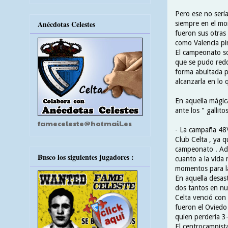
Pero ese no serí
Anécdotas Celestes
siempre en el mo
fueron sus otras 
como Valencia pin
El campeonato so
que se pudo redo
forma abultada pe
alcanzarla en lo 
En aquella mágic
ante los " gallitos
fameceleste@hotmail.es
- La campaña 48\
Club Celta , ya q
campeonato . Ade
Busco los siguientes jugadores :
cuanto a la vida
momentos para la 
En aquella desast
dos tantos en nu
Celta venció con 
fueron el Oviedo 
quien perdería 3
El centrocampist