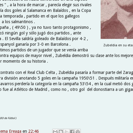
 " , a la hora de marcar , parecía elegir sus rivales
ía dos goles al Salamanca en Balaídos , en la Copa
a temporada , partido en el que los gallegos
 a los salmantinos .
paña , ( 49\50 ) , ya no tuvo tanto protagonismo ,
ó ningún gol y sólo jugó dos partidos , ante
a . El Sevilla saldría goleado de Balaídos por 4-2 ,
Espanyol ganaría por 3-0 en Barcelona .
Zubeldia en su eta
ltimos partidos de un jugador que se venía arriba
ntra equipos de mayor nivel , Zubeldia demostró su clase ante los mejores
or momento de su historia .
 contrato con el Real Club Celta , Zubeldia pasaría a formar parte del Zara
ra división anotando 5 goles en la campaña 1950\51 . Después militaría e
varros perdería la categoría en la campaña 53\54 , en la cual metió dos g
 fue al Atlético de Madrid , como no , otro gol del donostiarra a un gig
y BD de Fútbol )
xema Ereaga
en
22:46