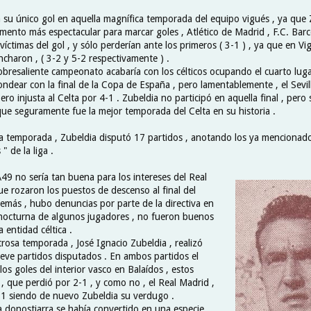
a su único gol en aquella magnífica temporada del equipo vigués , ya que 
mento más espectacular para marcar goles , Atlético de Madrid , F.C. Barce
víctimas del gol , y sólo perderían ante los primeros ( 3-1 ) , ya que en V
charon , ( 3-2 y 5-2 respectivamente ) .
bresaliente campeonato acabaría con los célticos ocupando el cuarto lugar
ndear con la final de la Copa de España , pero lamentablemente , el Sevil
ro injusta al Celta por 4-1 . Zubeldia no participó en aquella final , pero 
que seguramente fue la mejor temporada del Celta en su historia .
a temporada , Zubeldia disputó 17 partidos , anotando los ya mencionado
 " de la liga .
49 no sería tan buena para los intereses del Real
ue rozaron los puestos de descenso al final del
más , hubo denuncias por parte de la directiva en
 nocturna de algunos jugadores , no fueron buenos
entidad céltica .
rosa temporada , José Ignacio Zubeldia , realizó
eve partidos disputados . En ambos partidos el
los goles del interior vasco en Balaídos , estos
, que perdió por 2-1 , y como no , el Real Madrid ,
-1 siendo de nuevo Zubeldia su verdugo .
a donostiarra se había convertido en una especie