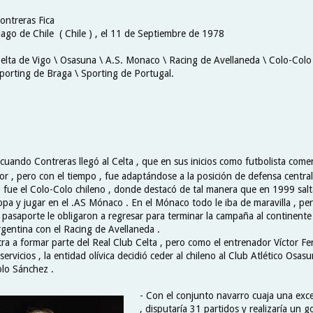
ontreras Fica
iago de Chile ( Chile ) , el 11 de Septiembre de 1978
Celta de Vigo \ Osasuna \ A.S. Monaco \ Racing de Avellaneda \ Colo-Colo
orting de Braga \ Sporting de Portugal.
uando Contreras llegó al Celta , que en sus inicios como futbolista com
r , pero con el tiempo , fue adaptándose a la posición de defensa central
 fue el Colo-Colo chileno , donde destacó de tal manera que en 1999 salta
opa y jugar en el .AS Mónaco . En el Mónaco todo le iba de maravilla , per
 pasaporte le obligaron a regresar para terminar la campaña al continente 
argentina con el Racing de Avellaneda .
tra a formar parte del Real Club Celta , pero como el entrenador Víctor F
servicios , la entidad olívica decidió ceder al chileno al Club Atlético Osasu
lo Sánchez .
- Con el conjunto navarro cuaja una ex
, disputaría 31 partidos y realizaría un gol