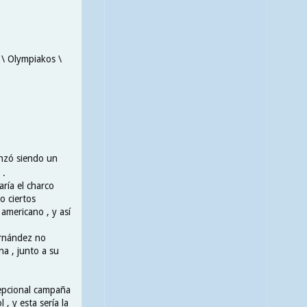
 \ Olympiakos \
enzó siendo un
 .
ría el charco
o ciertos
americano , y así
ernández no
na , junto a su
cepcional campaña
 , y esta sería la