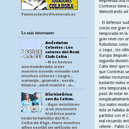
emprendía una nu
Contreras tiene u
demostrando así ,
Fameceleste@hotmail.es
- El defensor su
creces ese gran n
Lo más interesante
temporada en la l
gran nivel con u
Anécdotas
futbolistas como
Celestes : Los
o Lequi , los cél
colores del Real
Europa después d
Club Celta .
segunda división 
- N os hemos
acostumbrado a ver
Cabe decir que n
nuestro escudo ornado con
que Contreras se 
muchos colores : negro ,
salidas nocturna
naranja , granate , verde ,
bastante malos 
blanco , azul marino , a...
otra temporada e
Día histórico
pasó de estar en
con As Celtas.
inexplicablemente
- Ayer asistimos
Sus malos modos 
a un momento
éste se hallaba d
histórico para
partidos con el 
toda la familia del R.C.
mal recuerdo entr
Celta de Vigo. Hace muchos
celeste . Pablo 
años escribí un artículo en