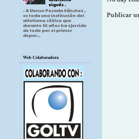
vigués .
- A lfonso Posada Sánchez ,
Publicar u
es toda una institución del
atletismo céltico que
durante 55 años ha ejercido
de todo por el primer
depor...
Web Colaboradora