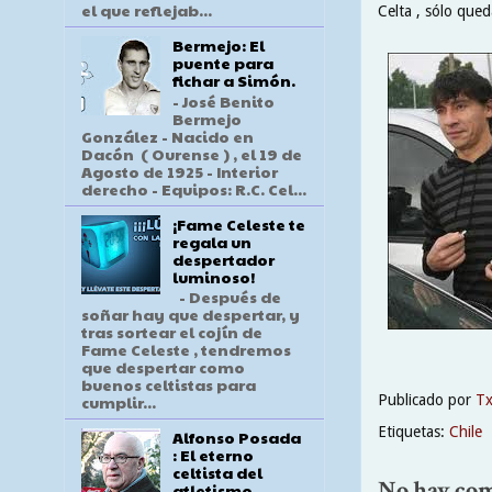
el que reflejab...
Celta , sólo qued
Bermejo: El
puente para
fichar a Simón.
- José Benito
Bermejo
González - Nacido en
Dacón ( Ourense ) , el 19 de
Agosto de 1925 - Interior
derecho - Equipos: R.C. Cel...
¡Fame Celeste te
regala un
despertador
luminoso!
- Después de
soñar hay que despertar, y
tras sortear el cojín de
Fame Celeste , tendremos
que despertar como
buenos celtistas para
Publicado por
T
cumplir...
Etiquetas:
Chile
Alfonso Posada
: El eterno
celtista del
No hay com
atletismo