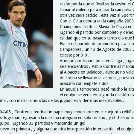
razón por la que al finalizar la cesión el 
llamar al chileno para iniciar la campañ
otra vez sería cedido , esta vez al Sport
Con el Celta debuta en la campaña 2003
Champioms frente al Slavia de Praga en 
jugando el partido por completo y demo
calidad que en su pasado tanto dio que h
Fue en el partido de promoción para el bi
Campeones , un 12 de Agosto de 2003 , c
celeste por 3-0 .
Aunque participara poco en la liga , ju
seis encuentros , Pablo Contreras marcar
al Albacete en Balaídos , aunque no vald
de Lotina se llevaran la victoria , puesto
acabaría con empate a dos .
En aquella temporada pesó mucho la alt
el equipo se vería en segunda división t
ña , con malas conductas de los jugadores y derrotas inexplicables .
04\05 , Contreras tendría un papel muy importante en el conjunto celtiña 
 lograrían regresar a la máxima categoría en sólo un año , y el chileno se
quipo , jugando 33 partidos y marcando un gol .
nuevo en primera , y alguna que otra incorporación interesante , el equipo