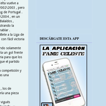
Celta vuelve a
a 2002\2003 , pero
ing de Portugal .
\2004 , en un
Balaídos ,
strando la
ablar .
llete a la Liga de
DESCÁRGATE ESTA APP
on fácil victoria
gando solamente
ía un gol frente
ria para que los
 que el partido
a competición y
ras una
, los de
ría una pieza
 vigués