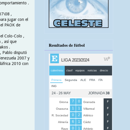
 comportamiento .
07\08 ,
ara jugar con el
n el PAOK de
el Colo-Colo ,
 , así que
Resultados de fútbol
akos .
 , Pablo disputó
Venezuela 2007 y
dáfrica 2010 con