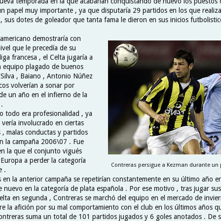
eva temporada en la que acabarían conquistando de nuevo los puestos d
n papel muy importante , ya que disputaría 29 partidos en los que realiza
 sus dotes de goleador que tanta fama le dieron en sus inicios futbolistic
damericano demostraría con
ivel que le precedía de su
iga francesa , el Celta jugaría a
n equipo plagado de buenos
 Silva , Baiano , Antonio Núñez
ticos volverían a sonar por
e un año en el infierno de la
.
o todo era profesionalidad , ya
vería involucrado en ciertas
s , malas conductas y partidos
en la campaña 2006\07 . Fue
n la que el conjunto vigués
 Europa a perder la categoría
Contreras persigue a Kezman durante un p
 .
en la anterior campaña se repetirían constantemente en su último año en
e nuevo en la categoría de plata española . Por ese motivo , tras jugar sus
Celta en segunda , Contreras se marchó del equipo en el mercado de invie
e la afición por su mal comportamiento con el club en los últimos años qu
Contreras suma un total de 101 partidos jugados y 6 goles anotados . De s