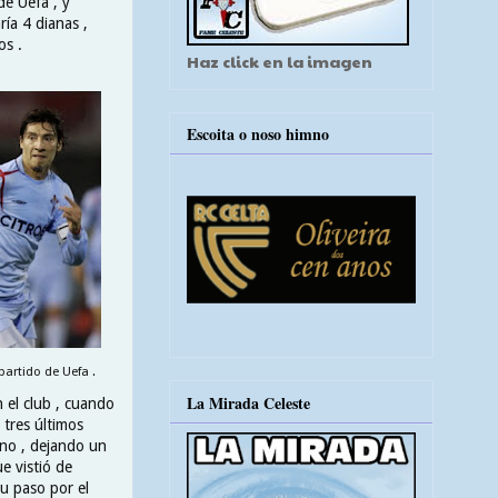
e Uefa , y
ría 4 dianas ,
os .
Haz click en la imagen
Escoita o noso himno
artido de Uefa .
La Mirada Celeste
 el club , cuando
 tres últimos
rno , dejando un
e vistió de
u paso por el