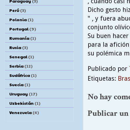
, cuando casi n
Paraguay
(3)
Dicho gesto hi
Perú
(3)
" , y fuera ab
Polonia
(1)
conjunto olívic
Portugal
(9)
Su buen hacer 
Rumanía
(1)
para la afició
Rusia
(3)
su polémica m
Senegal
(1)
Serbia
(12)
Publicado por
Sudáfrica
(1)
Etiquetas:
Bras
Suecia
(1)
Uruguay
(17)
No hay come
Uzbekistán
(1)
Publicar un
Venezuela
(4)