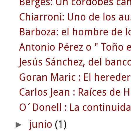
Berges: Un cordobés ca
Chiarroni: Uno de los au
Barboza: el hombre de lo
Antonio Pérez o " Toño el
Jesús Sánchez, del banco.
Goran Maric : El hereder
Carlos Jean : Raíces de Ha
O´Donell : La continuida
junio
(1)
►