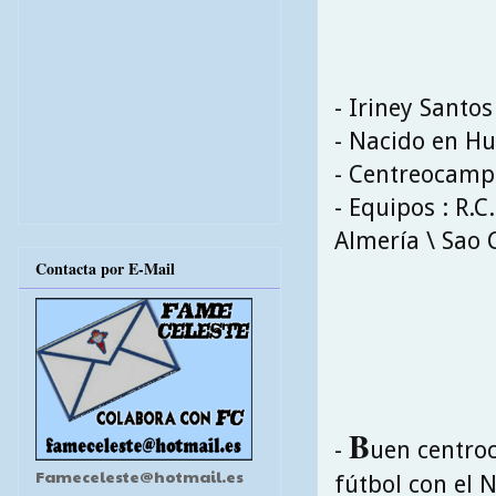
- Iriney Santos
- Nacido en Hum
- Centreocamp
- Equipos : R.C
Almería \ Sao
Contacta por E-Mail
B
-
uen centro
Fameceleste@hotmail.es
fútbol con el 