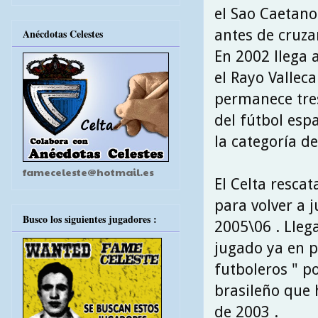
el Sao Caetano
antes de cruza
Anécdotas Celestes
En 2002 llega 
el Rayo Valleca
permanece tres
del fútbol esp
la categoría d
fameceleste@hotmail.es
El Celta rescat
para volver a 
Busco los siguientes jugadores :
2005\06 . Lleg
jugado ya en p
futboleros " 
brasileño que 
de 2003 .