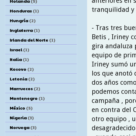
anteriores en
Holanda
(5)
tranquilidad y
Honduras
(1)
Hungría
(2)
- Tras tres bu
Inglaterra
(1)
Betis , Iriney 
Irlanda del Norte
(1)
gira andaluza 
Israel
(1)
equipo de prim
Italia
(1)
Iriney sumó un
Kosovo
(2)
los que anotó 
Letonia
(2)
dos años como 
Marruecos
(2)
podemos conta
Montenegro
(1)
campaña , por
México
(5)
en contra del 
Nigeria
(3)
otro equipo , 
desagradecido 
Noruega
(3)