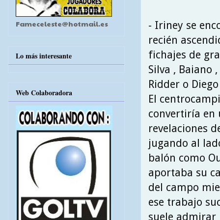
Fameceleste@hotmail.es
- Iriney se enc
recién ascendi
fichajes de gr
Lo más interesante
Silva , Baiano 
Ridder o Diego
Web Colaboradora
El centrocamp
convertiría en
revelaciones d
jugando al lad
balón como Ou
aportaba su ca
del campo mien
ese trabajo su
suele admirar 