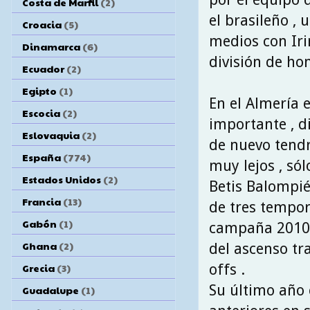
Costa de Marfil
(2)
el brasileño ,
Croacia
(5)
medios con Irin
Dinamarca
(6)
división de ho
Ecuador
(2)
Egipto
(1)
En el Almería 
Escocia
(2)
importante , d
Eslovaquia
(2)
de nuevo tendrí
España
(774)
muy lejos , sól
Estados Unidos
(2)
Betis Balompié
Francia
(13)
de tres tempor
Gabón
(1)
campaña 2010\1
Ghana
(2)
del ascenso tr
offs .
Grecia
(3)
Su último año 
Guadalupe
(1)