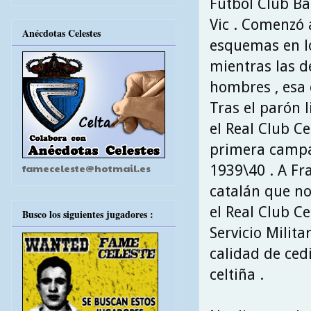
Fútbol Club Ba
Vic . Comenzó 
Anécdotas Celestes
esquemas en lo
mientras las 
hombres , esa 
Tras el parón 
el Real Club C
primera campañ
fameceleste@hotmail.es
1939\40 . A Fr
catalán que no
el Real Club C
Busco los siguientes jugadores :
Servicio Milita
calidad de cedi
celtiña .