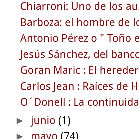
Chiarroni: Uno de los au
Barboza: el hombre de lo
Antonio Pérez o " Toño el
Jesús Sánchez, del banco.
Goran Maric : El hereder
Carlos Jean : Raíces de Ha
O´Donell : La continuida
junio
(1)
►
mayo
(74)
►