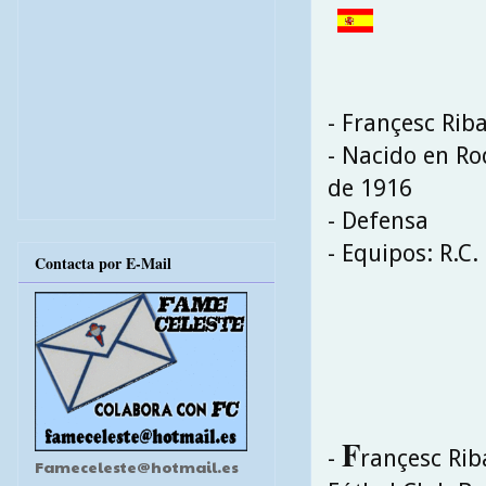
- Françesc Riba
- Nacido en Ro
de 1916
- Defensa
- Equipos: R.C.
Contacta por E-Mail
F
-
rançesc Riba
Fameceleste@hotmail.es