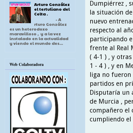
Dumpiérrez , s
Arturo González
el tertuliano del
la situación d
Celta .
- A
nuevo entrenad
rturo González
es un heterodoxo
respecto al año
maravilloso , y a la vez
participando e
instalado en la actualidad
y viendo el mundo des...
frente al Real 
( 4-1 ) , y otr
Web Colaboradora
1 - 4 ) , y en M
liga no fueron
partidos en pr
Disputaría un 
de Murcia , pe
compañero el 
cumpliendo el S