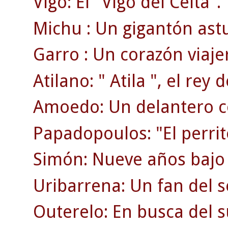
Vigo: El "Vigo del Celta".
Michu : Un gigantón ast
Garro : Un corazón viaje
Atilano: " Atila ", el rey d
Amoedo: Un delantero c
Papadopoulos: "El perrit
Simón: Nueve años bajo 
Uribarrena: Un fan del s
Outerelo: En busca del 