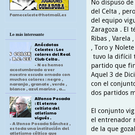
No dispuso de
del Celta , per
Fameceleste@hotmail.es
del equipo vig
Zaragoza . El 
Lo más interesante
Ribas , Varela ,
Anécdotas
, Toro y Nolete
Celestes : Los
colores del Real
tuvo la difícil
Club Celta .
- N os hemos
partido que fin
acostumbrado a ver
Aquel 3 de Dic
nuestro escudo ornado con
muchos colores : negro ,
con el conjunt
naranja , granate , verde ,
blanco , azul marino , a...
dos partidos m
Alfonso Posada
: El eterno
celtista del
El conjunto vi
atletismo
vigués .
el entrenador 
- A lfonso Posada Sánchez ,
de la que gozab
es toda una institución del
atletismo céltico que