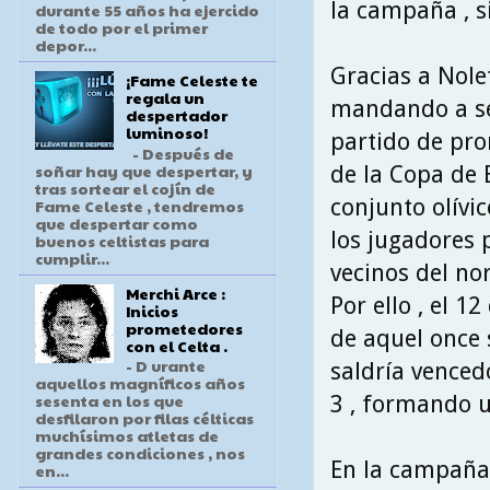
la campaña , s
durante 55 años ha ejercido
de todo por el primer
depor...
Gracias a Nolet
¡Fame Celeste te
regala un
mandando a seg
despertador
luminoso!
partido de pro
- Después de
soñar hay que despertar, y
de la Copa de 
tras sortear el cojín de
conjunto olívi
Fame Celeste , tendremos
que despertar como
los jugadores 
buenos celtistas para
cumplir...
vecinos del nor
Merchi Arce :
Por ello , el 
Inicios
prometedores
de aquel once s
con el Celta .
- D urante
saldría venced
aquellos magníficos años
sesenta en los que
3 , formando u
desfilaron por filas célticas
muchísimos atletas de
grandes condiciones , nos
En la campaña 
en...