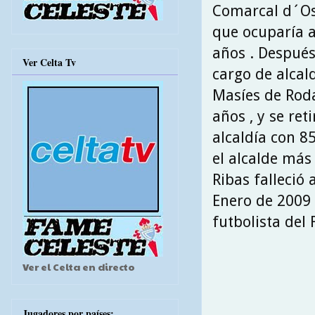
Comarcal d´Os
que ocuparía a
años . Después
Ver Celta Tv
cargo de alcal
Masíes de Rod
años , y se reti
alcaldía con 8
el alcalde más
Ribas falleció
Enero de 2009 
futbolista del
Ver el Celta en directo
Jugadores por países: