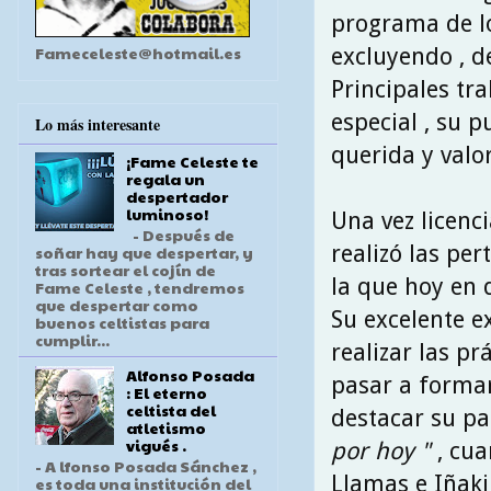
programa de l
Fameceleste@hotmail.es
excluyendo , d
Principales tr
especial , su 
Lo más interesante
querida y valo
¡Fame Celeste te
regala un
despertador
luminoso!
Una vez licenc
- Después de
realizó las pe
soñar hay que despertar, y
tras sortear el cojín de
la que hoy en d
Fame Celeste , tendremos
que despertar como
Su excelente e
buenos celtistas para
cumplir...
realizar las p
Alfonso Posada
pasar a formar
: El eterno
celtista del
destacar su pa
atletismo
vigués .
por hoy "
, cua
- A lfonso Posada Sánchez ,
Llamas e Iñaki
es toda una institución del