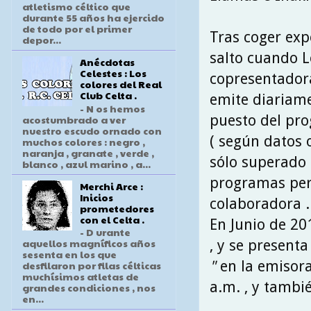
atletismo céltico que
durante 55 años ha ejercido
de todo por el primer
Tras coger exp
depor...
salto cuando L
Anécdotas
Celestes : Los
copresentador
colores del Real
Club Celta .
emite diariame
- N os hemos
puesto del pr
acostumbrado a ver
nuestro escudo ornado con
( según datos 
muchos colores : negro ,
naranja , granate , verde ,
sólo superado
blanco , azul marino , a...
programas pert
Merchi Arce :
Inicios
colaboradora .
prometedores
con el Celta .
En Junio de 20
- D urante
aquellos magníficos años
, y se present
sesenta en los que
"
en la emisora
desfilaron por filas célticas
muchísimos atletas de
a.m. , y tambi
grandes condiciones , nos
en...