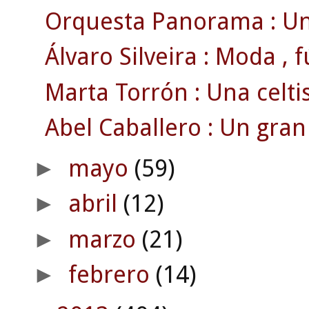
Orquesta Panorama : Un
Álvaro Silveira : Moda , fút
Marta Torrón : Una celti
Abel Caballero : Un gran
mayo
(59)
►
abril
(12)
►
marzo
(21)
►
febrero
(14)
►