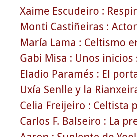
Xaime Escudeiro : Respir
Monti Castiñeiras : Actor
María Lama : Celtismo e
Gabi Misa : Unos inicios
Eladio Paramés : El porta
Uxía Senlle y la Rianxeira 
Celia Freijeiro : Celtista 
Carlos F. Balseiro : La pr
Aaron : Suplente de Yoel 