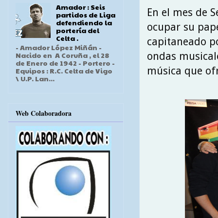
Amador : Seis
En el mes de S
partidos de Liga
defendiendo la
ocupar su pap
portería del
Celta .
capitaneado po
- Amador López Miñán -
ondas musical
Nacido en A Coruña , el 28
de Enero de 1942 - Portero -
música que ofr
Equipos : R.C. Celta de Vigo
\ U.P. Lan...
Web Colaboradora