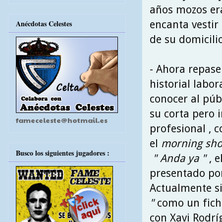
años mozos era
encanta vestir
Anécdotas Celestes
de su domicili
- Ahora repas
historial labor
conocer al púb
su corta pero 
fameceleste@hotmail.es
profesional , 
el
morning sh
Busco los siguientes jugadores :
" Anda ya "
, e
presentado por
Actualmente s
"
como un fich
con Xavi Rodrí