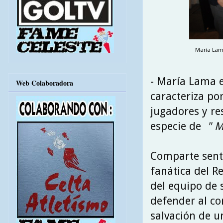
María Lama
- María Lama e
Web Colaboradora
caracteriza po
jugadores y re
especie de
" M
Comparte senti
fanática del Re
del equipo de s
defender al con
salvación de u