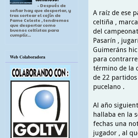
- Después de
soñar hay que despertar, y
A raíz de ese p
tras sortear el cojín de
Fame Celeste , tendremos
celtiña , marc
que despertar como
buenos celtistas para
del campeonato
cumplir...
Pasarín , jugar
Guimeráns hici
Web Colaboradora
para contrarres
término de la 
de 22 partidos
pucelano .
Al año siguient
hallaba en la 
fechas una not
jugador , al qu