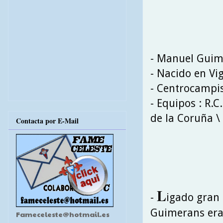
- Manuel Guim
- Nacido en Vi
- Centrocampi
- Equipos : R.C
de la Coruña \ 
Contacta por E-Mail
L
-
igado gran 
Guimerans era
Fameceleste@hotmail.es