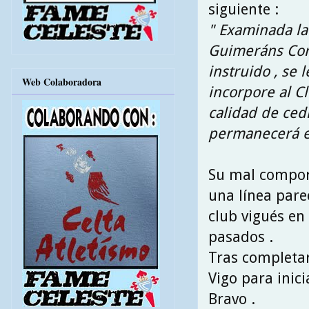
siguiente :
" Examinada la
Guimeráns Corr
instruido , se
Web Colaboradora
incorpore al C
calidad de ced
permanecerá e
Su mal comport
una línea parec
club vigués en
pasados .
Tras completar
Vigo para inici
Bravo .