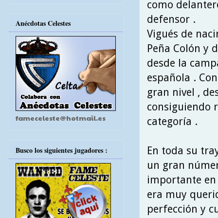
como delanter
defensor .
Anécdotas Celestes
Vigués de naci
Peña Colón y d
desde la campa
española . Co
gran nivel , d
consiguiendo 
fameceleste@hotmail.es
categoría .
En toda su tra
Busco los siguientes jugadores :
un gran númer
importante en 
era muy querid
perfección y c