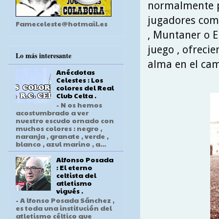
normalmente p
jugadores como
Fameceleste@hotmail.es
, Muntaner o E
juego , ofreci
Lo más interesante
alma en el ca
Anécdotas
Celestes : Los
colores del Real
Club Celta .
- N os hemos
acostumbrado a ver
nuestro escudo ornado con
muchos colores : negro ,
naranja , granate , verde ,
blanco , azul marino , a...
Alfonso Posada
: El eterno
celtista del
atletismo
vigués .
- A lfonso Posada Sánchez ,
es toda una institución del
atletismo céltico que