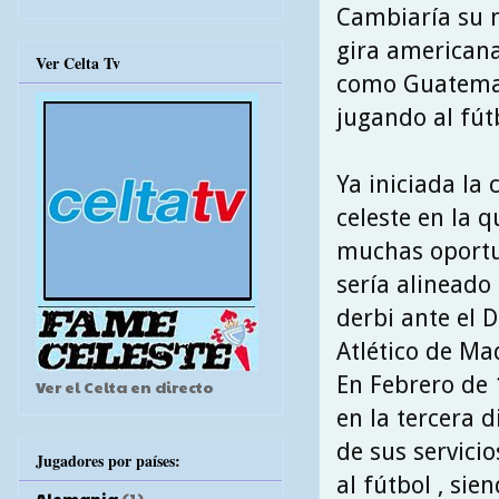
Cambiaría su n
gira americana
Ver Celta Tv
como Guatemal
jugando al fútb
Ya iniciada la
celeste en la 
muchas oportun
sería alineado 
derbi ante el D
Atlético de Mad
En Febrero de 1
Ver el Celta en directo
en la tercera d
de sus servici
Jugadores por países:
al fútbol , si
Alemania
(1)