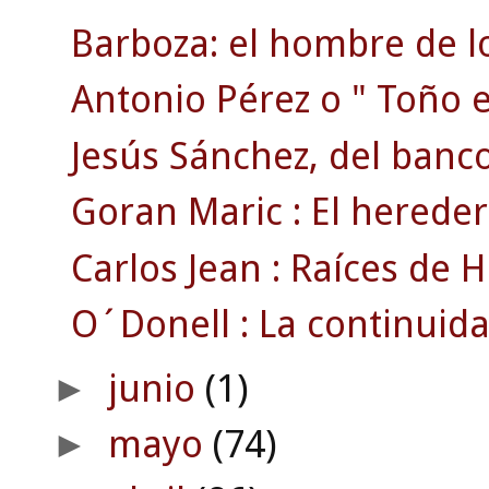
Barboza: el hombre de lo
Antonio Pérez o " Toño el
Jesús Sánchez, del banco.
Goran Maric : El hereder
Carlos Jean : Raíces de Ha
O´Donell : La continuida
junio
(1)
►
mayo
(74)
►