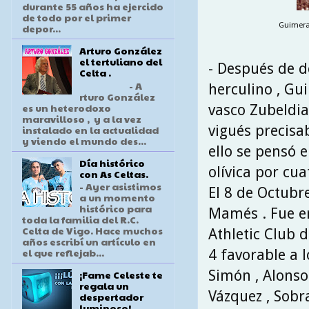
durante 55 años ha ejercido
de todo por el primer
Guimeran
depor...
Arturo González
el tertuliano del
- Después de d
Celta .
- A
herculino , Gui
rturo González
es un heterodoxo
vasco Zubeldia
maravilloso , y a la vez
vigués precisa
instalado en la actualidad
y viendo el mundo des...
ello se pensó 
Día histórico
olívica por cua
con As Celtas.
- Ayer asistimos
El 8 de Octubr
a un momento
histórico para
Mamés . Fue en
toda la familia del R.C.
Celta de Vigo. Hace muchos
Athletic Club 
años escribí un artículo en
el que reflejab...
4 favorable a 
Simón , Alonso 
¡Fame Celeste te
regala un
Vázquez , Sobr
despertador
luminoso!