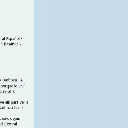
ral Español \
o \ Basáñez \
 y Barboza . A
porque lo viví
play-offs
ve allí para ver a
Barboza tiene
pués siguió
el Central