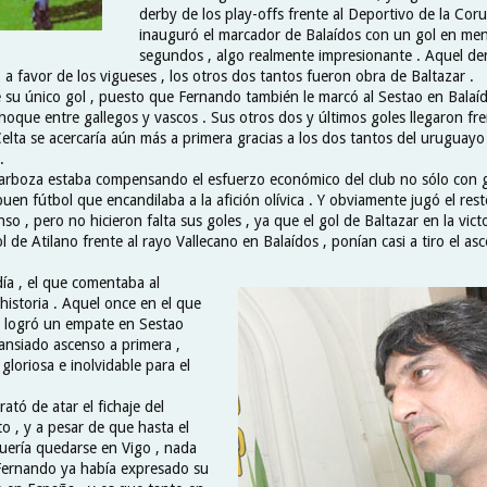
derby de los play-offs frente al Deportivo de la Cor
inauguró el marcador de Balaídos con un gol en me
segundos , algo realmente impresionante . Aquel de
 a favor de los vigueses , los otros dos tantos fueron obra de Baltazar .
e su único gol , puesto que Fernando también le marcó al Sestao en Balaíd
choque entre gallegos y vascos . Sus otros dos y últimos goles llegaron fre
Celta se acercaría aún más a primera gracias a los dos tantos del uruguayo
.
arboza estaba compensando el esfuerzo económico del club no sólo con g
en fútbol que encandilaba a la afición olívica . Y obviamente jugó el res
enso , pero no hicieron falta sus goles , ya que el gol de Baltazar en la vic
l de Atilano frente al rayo Vallecano en Balaídos , ponían casi a tiro el as
 día , el que comentaba al
 historia . Aquel once en el que
 logró un empate en Sestao
 ansiado ascenso a primera ,
 gloriosa e inolvidable para el
rató de atar el fichaje del
o , y a pesar de que hasta el
uería quedarse en Vigo , nada
Fernando ya había expresado su