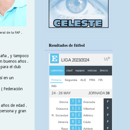
ral de la FAP .
Resultados de fútbol
spaña , y tampoco
ron buenos años .
para el club
sí en un
, ( Federación
 años de edad .
 persona y gran