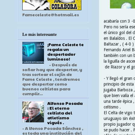
Fameceleste@hotmail.es
acabaría con 3 -0
Pero no sería es
el único gol del 
Lo más interesante
en Balaídos . El 
¡Fame Celeste te
Baltazar , ( 4-0 ) 
regala un
Fernando Ariel B
despertador
también con un bu
luminoso!
la liguilla de asc
- Después de
de Riazor y el go
soñar hay que despertar, y
tras sortear el cojín de
- Y llegó el gran
Fame Celeste , tendremos
que despertar como
principio de esta
buenos celtistas para
jugaba Barboza ,
cumplir...
que bien valía el
una tarde épica ,
Alfonso Posada
celtismo .
: El eterno
celtista del
El Celta de vigo t
atletismo
uruguayo sin éxit
vigués .
propio jugador q
- A lfonso Posada Sánchez ,
se pudo hacer . 
es toda una institución del