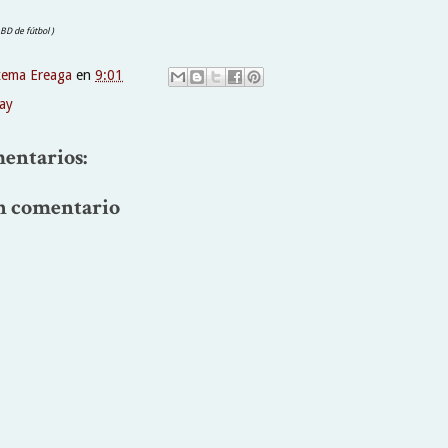
 BD de fútbol )
xema Ereaga
en
9:01
ay
entarios:
n comentario