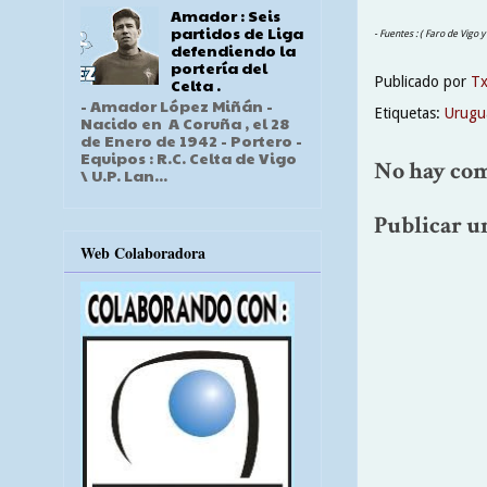
Amador : Seis
partidos de Liga
- Fuentes : ( Faro de Vigo y
defendiendo la
portería del
Publicado por
T
Celta .
- Amador López Miñán -
Etiquetas:
Urugu
Nacido en A Coruña , el 28
de Enero de 1942 - Portero -
Equipos : R.C. Celta de Vigo
No hay com
\ U.P. Lan...
Publicar u
Web Colaboradora