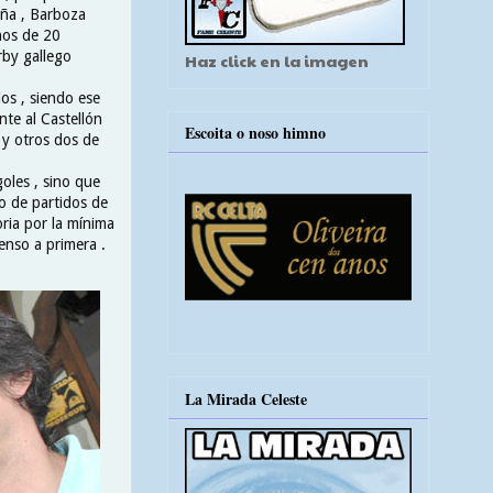
uña , Barboza
nos de 20
rby gallego
Haz click en la imagen
os , siendo ese
nte al Castellón
Escoita o noso himno
 y otros dos de
oles , sino que
to de partidos de
toria por la mínima
censo a primera .
La Mirada Celeste