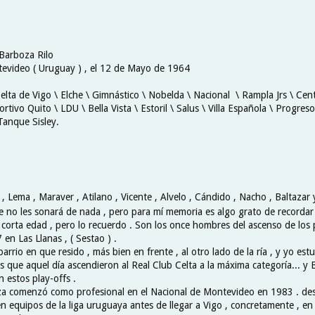
 Barboza Rilo
evideo ( Uruguay ) , el 12 de Mayo de 1964
elta de Vigo \ Elche \ Gimnástico \ Nobelda \ Nacional \ Rampla Jrs \ Cent
tivo Quito \ LDU \ Bella Vista \ Estoril \ Salus \ Villa Española \ Progres
Tanque Sisley.
, Lema , Maraver , Atilano , Vicente , Alvelo , Cándido , Nacho , Baltazar
 no les sonará de nada , pero para mí memoria es algo grato de recordar 
 corta edad , pero lo recuerdo . Son los once hombres del ascenso de los 
en Las Llanas , ( Sestao ) .
arrio en que resido , más bien en frente , al otro lado de la ría , y yo estu
s que aquel día ascendieron al Real Club Celta a la máxima categoría... y 
 estos play-offs .
a comenzó como profesional en el Nacional de Montevideo en 1983 . des
 equipos de la liga uruguaya antes de llegar a Vigo , concretamente , en 