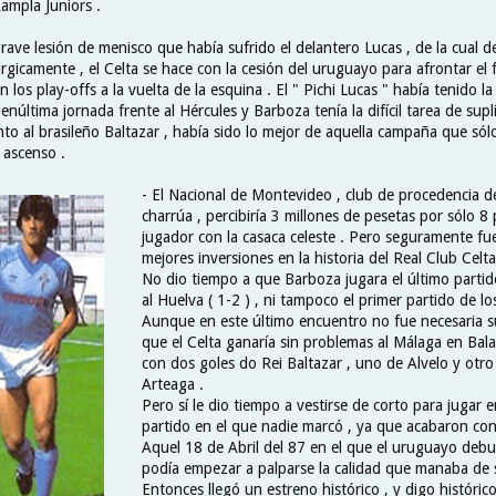
ampla Juniors .
ave lesión de menisco que había sufrido el delantero Lucas , de la cual d
rgicamente , el Celta se hace con la cesión del uruguayo para afrontar el f
los play-offs a la vuelta de la esquina . El " Pichi Lucas " había tenido l
penúltima jornada frente al Hércules y Barboza tenía la difícil tarea de supl
to al brasileño Baltazar , había sido lo mejor de aquella campaña que sól
l ascenso .
- El Nacional de Montevideo , club de procedencia d
charrúa , percibiría 3 millones de pesetas por sólo 8 
jugador con la casaca celeste . Pero seguramente fu
mejores inversiones en la historia del Real Club Celta
No dio tiempo a que Barboza jugara el último partido
al Huelva ( 1-2 ) , ni tampoco el primer partido de los
Aunque en este último encuentro no fue necesaria su
que el Celta ganaría sin problemas al Málaga en Bala
con dos goles do Rei Baltazar , uno de Alvelo y otro
Arteaga .
Pero sí le dio tiempo a vestirse de corto para jugar e
partido en el que nadie marcó , ya que acabaron con
Aquel 18 de Abril del 87 en el que el uruguayo debu
podía empezar a palparse la calidad que manaba de 
Entonces llegó un estreno histórico , y digo históric