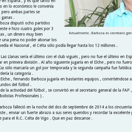
 en España , y es que tanto en
o en lo económico le convenía
, pero ambas partes se
 ganas .
boza disputó ocho partidos
eleste e hizo cuatro goles por 3
Actualmente , Barboza es secretario gene
tas , un dinero muy bien
e una pena no poder abonar los
edía el Nacional , el Celta sólo podía llegar hasta los 12 millones .
Las Llanas sería el último con el club vigués , pero no fue el último en E
r en primera división . Al año siguiente jugaría en el Elche , pero no fue
rúa sólo marcaría un gol por temporada y la segunda campaña fue fatídica 
rdería la categoría .
 Elche , fernando Barboza jugaría en bastantes equipos , convirtiéndose a
undos del fútbol .
de la actividad del fútbol , se convirtió en el secretario general de la FAP 
olistas Profesionales ) .
arboza falleció en la noche del dos de septiembre de 2014 a los cincuenta
te , enviar un fuerte abrazo a sus seres queridos y recordar la excelente
e para el R.C. Celta de Vigo . Que en paz descanse .