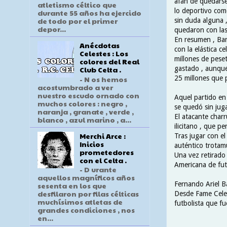
afán de quedarse
atletismo céltico que
lo deportivo com
durante 55 años ha ejercido
de todo por el primer
sin duda alguna 
depor...
quedaron con las
En resumen , Bar
Anécdotas
con la elástica c
Celestes : Los
millones de pese
colores del Real
gastado , aunqu
Club Celta .
- N os hemos
25 millones que p
acostumbrado a ver
nuestro escudo ornado con
Aquel partido en 
muchos colores : negro ,
se quedó sin juga
naranja , granate , verde ,
El atacante char
blanco , azul marino , a...
ilicitano , que pe
Merchi Arce :
Tras jugar con el
Inicios
auténtico trotam
prometedores
Una vez retirado 
con el Celta .
Americana de futb
- D urante
aquellos magníficos años
Fernando Ariel B
sesenta en los que
desfilaron por filas célticas
Desde Fame Celes
muchísimos atletas de
futbolista que fu
grandes condiciones , nos
en...