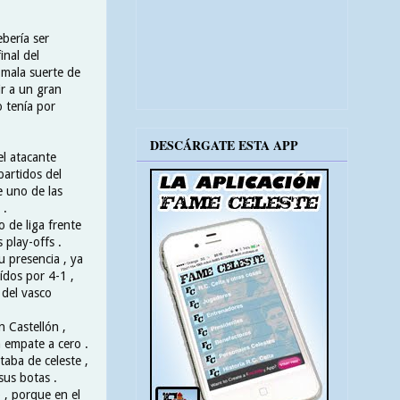
ebería ser
inal del
a mala suerte de
ir a un gran
o tenía por
DESCÁRGATE ESTA APP
el atacante
partidos del
e uno de las
 .
 de liga frente
 play-offs .
 presencia , ya
ídos por 4-1 ,
 del vasco
n Castellón ,
 empate a cero .
taba de celeste ,
sus botas .
o , porque en el