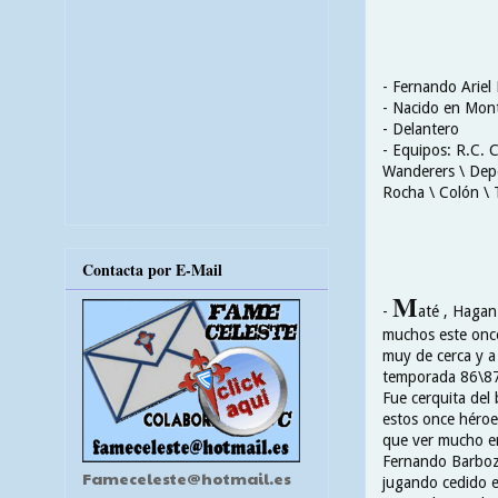
- Fernando Ariel
- Nacido en Mont
- Delantero
- Equipos: R.C. C
Wanderers \ Depor
Rocha \ Colón \ 
Contacta por E-Mail
M
-
até , Hagan 
muchos este once
muy de cerca y a
temporada 86\87 
Fue cerquita del b
estos once héroe
que ver mucho en
Fernando Barboz
Fameceleste@hotmail.es
jugando cedido en