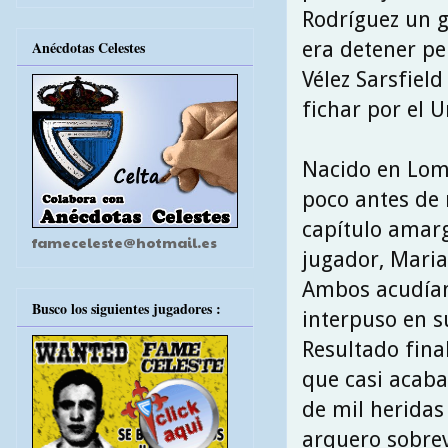
Rodríguez un 
era detener pe
Anécdotas Celestes
Vélez Sarsfield
fichar por el 
Nacido en Lomo
poco antes de 
capítulo amarg
fameceleste@hotmail.es
jugador, Mari
Ambos acudían
Busco los siguientes jugadores :
interpuso en 
Resultado fina
que casi acaba
de mil heridas
arquero sobrev