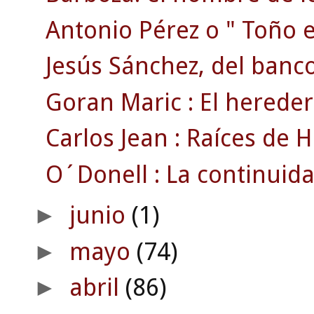
Antonio Pérez o " Toño el
Jesús Sánchez, del banco.
Goran Maric : El hereder
Carlos Jean : Raíces de Ha
O´Donell : La continuida
junio
(1)
►
mayo
(74)
►
abril
(86)
►