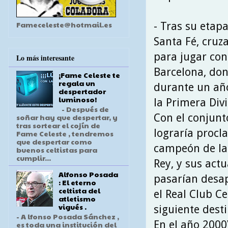
Fameceleste@hotmail.es
- Tras su etap
Santa Fé, cruza
para jugar con
Lo más interesante
Barcelona, don
¡Fame Celeste te
regala un
durante un añ
despertador
luminoso!
la Primera Div
- Después de
Con el conjunt
soñar hay que despertar, y
tras sortear el cojín de
lograría procl
Fame Celeste , tendremos
que despertar como
campeón de la
buenos celtistas para
cumplir...
Rey, y sus act
Alfonso Posada
pasarían desa
: El eterno
celtista del
el Real Club Ce
atletismo
vigués .
siguiente desti
- A lfonso Posada Sánchez ,
En el año 2000
es toda una institución del