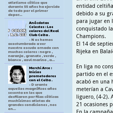
atletismo céltico que
entidad celtiña
durante 55 años ha ejercido
de todo por el primer
debido a su g
depor...
para jugar en 
Anécdotas
Celestes : Los
conquistado la
colores del Real
Club Celta .
Champions.
- N os hemos
El 14 de septi
acostumbrado a ver
nuestro escudo ornado con
Rijeka en Bala
muchos colores : negro ,
naranja , granate , verde ,
blanco , azul marino , a...
En liga no cons
Merchi Arce :
Inicios
partido en el 
prometedores
con el Celta .
acabó en una h
- D urante
aquellos magníficos años
meterían a Cav
sesenta en los que
liguero, (4-2).
desfilaron por filas célticas
muchísimos atletas de
21 ocasiones p
grandes condiciones , nos
en...
En la campaña 