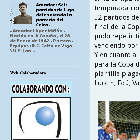
Amador : Seis
temporada con
partidos de Liga
defendiendo la
32 partidos de 
portería del
Celta .
final de la Co
- Amador López Miñán -
pudo repetir t
Nacido en A Coruña , el 28
de Enero de 1942 - Portero -
venciendo por
Equipos : R.C. Celta de Vigo
\ U.P. Lan...
Y en cuanto a l
para la Copa d
Web Colaboradora
plantilla plag
Luccin, Edú, V