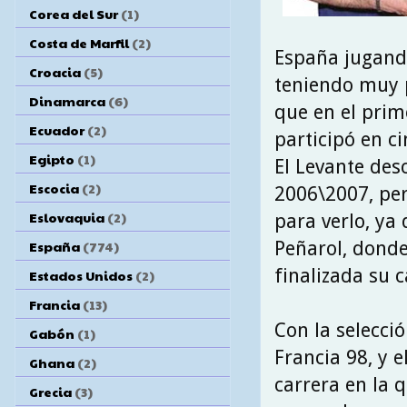
Corea del Sur
(1)
Costa de Marfil
(2)
España jugando
Croacia
(5)
teniendo muy 
Dinamarca
(6)
que en el prime
Ecuador
(2)
participó en c
Egipto
(1)
El Levante de
Escocia
(2)
2006\2007, per
Eslovaquia
(2)
para verlo, ya
Peñarol, donde
España
(774)
finalizada su c
Estados Unidos
(2)
Francia
(13)
Con la selecció
Gabón
(1)
Francia 98, y 
Ghana
(2)
carrera en la 
Grecia
(3)