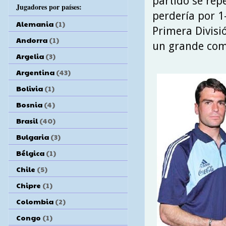
partido se repe
Jugadores por países:
perdería por 1-
Alemania
(1)
Primera Divisi
Andorra
(1)
un grande com
Argelia
(3)
Argentina
(43)
Bolivia
(1)
Bosnia
(4)
Brasil
(40)
Bulgaria
(3)
Bélgica
(1)
Chile
(5)
Chipre
(1)
Colombia
(2)
Congo
(1)