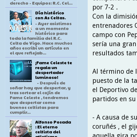
derecho - Equipos: R.C. Cel...
por 7-2 .
Día histórico
Con la dimisión
con As Celtas.
- Ayer asistimos
entrenadores O
a un momento
histórico para
campo con Pepe
toda la familia del R.C.
Celta de Vigo. Hace muchos
sería una gran
años escribí un artículo en
resultados ta
el que reflejab...
¡Fame Celeste te
regala un
Al término de 
despertador
luminoso!
puesto de la t
- Después de
soñar hay que despertar, y
el Deportivo d
tras sortear el cojín de
Fame Celeste , tendremos
partidos en su
que despertar como
buenos celtistas para
cumplir...
- A causa de s
Alfonso Posada
coruñés , el gi
: El eterno
celtista del
aquella gira p
atletismo