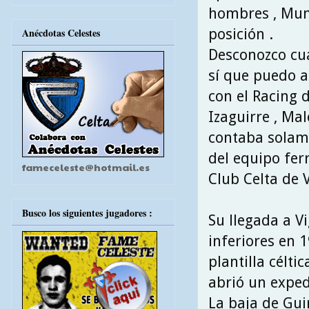
hombres , Mun
posición .
Anécdotas Celestes
Desconozco cuá
sí que puedo a
con el Racing 
Izaguirre , Mal
contaba solame
del equipo fer
fameceleste@hotmail.es
Club Celta de V
Busco los siguientes jugadores :
Su llegada a Vi
inferiores en 
plantilla célt
abrió un exped
La baja de Gui