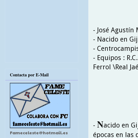
- José Agustí
- Nacido en Gi
- Centrocampi
- Equipos : R.C
Ferrol \Real Ja
Contacta por E-Mail
N
-
acido en Gi
Fameceleste@hotmail.es
épocas en las 