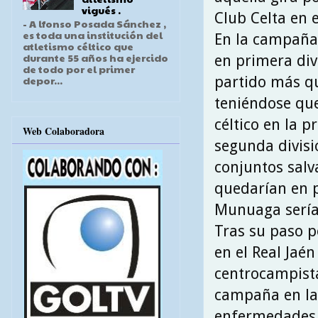
vigués .
Club Celta en 
- A lfonso Posada Sánchez ,
es toda una institución del
En la campaña 
atletismo céltico que
durante 55 años ha ejercido
en primera div
de todo por el primer
partido más qu
depor...
teniéndose que
céltico en la 
Web Colaboradora
segunda divisi
conjuntos salv
quedarían en p
Munuaga sería 
Tras su paso p
en el Real Jaé
centrocampista
campaña en la 
enfermedades ,