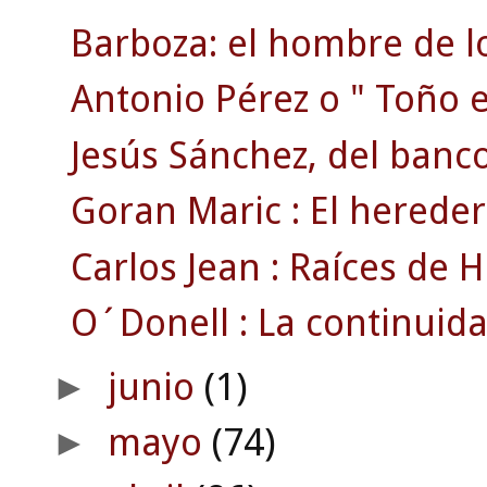
Barboza: el hombre de lo
Antonio Pérez o " Toño el
Jesús Sánchez, del banco.
Goran Maric : El hereder
Carlos Jean : Raíces de Ha
O´Donell : La continuida
junio
(1)
►
mayo
(74)
►