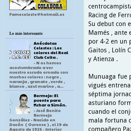
centrocampista
Fameceleste@hotmail.es
Racing de Ferro
Su debut con e
Mamés , ante el
Lo más interesante
por 4-2 en un 
Anécdotas
Celestes : Los
Gaitos , Lolín 
colores del Real
Club Celta .
y Atienza .
- N os hemos
acostumbrado a ver
nuestro escudo ornado con
Munuaga fue pr
muchos colores : negro ,
naranja , granate , verde ,
vigués entrena
blanco , azul marino , a...
séptima jornada
Bermejo: El
puente para
asturiano form
fichar a Simón.
- José Benito
cuando el conj
Bermejo
mala fortuna d
González - Nacido en
Dacón ( Ourense ) , el 19 de
compañero Pazo
Agosto de 1925 - Interior