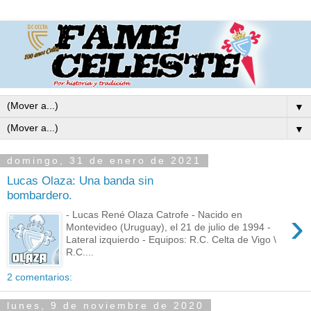
▼
▼
domingo, 31 de enero de 2021
Lucas Olaza: Una banda sin
bombardero.
›
- Lucas René Olaza Catrofe - Nacido en
Montevideo (Uruguay), el 21 de julio de 1994 -
Lateral izquierdo - Equipos: R.C. Celta de Vigo \
R.C....
2 comentarios:
lunes, 9 de noviembre de 2020