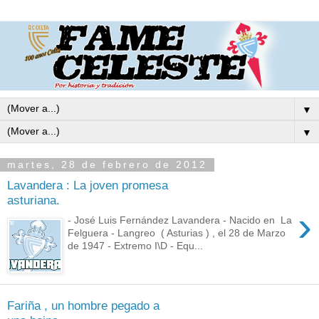
▼
▼
martes, 28 de febrero de 2012
Lavandera : La joven promesa
asturiana.
›
- José Luis Fernández Lavandera - Nacido en La
Felguera - Langreo ( Asturias ) , el 28 de Marzo
de 1947 - Extremo I\D - Equ...
Fariña , un hombre pegado a