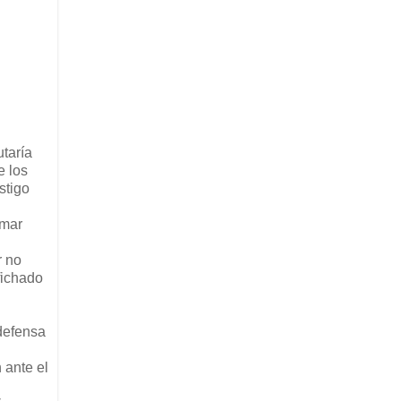
utaría
e los
stigo
imar
r no
fichado
 defensa
 ante el