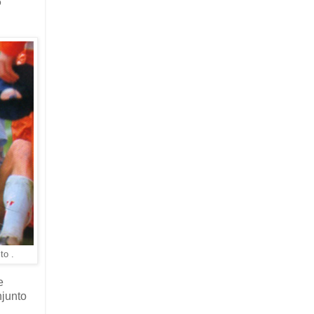
6
to .
e
njunto