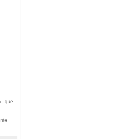
 , que
ante