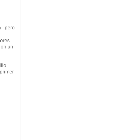
 , pero
iores
con un
llo
 primer