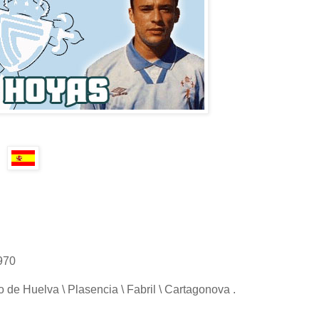
1970
o de Huelva \ Plasencia \ Fabril \ Cartagonova .