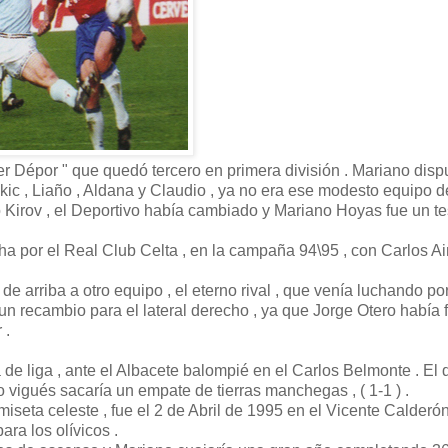
er Dépor " que quedó tercero en primera división . Mariano disp
kic , Liaño , Aldana y Claudio , ya no era ese modesto equipo d
 o Kirov , el Deportivo había cambiado y Mariano Hoyas fue un te
ha por el Real Club Celta , en la campaña 94\95 , con Carlos A
 arriba a otro equipo , el eterno rival , que venía luchando po
un recambio para el lateral derecho , ya que Jorge Otero había 
 .
 de liga , ante el Albacete balompié en el Carlos Belmonte . El
 vigués sacaría un empate de tierras manchegas , ( 1-1 ) .
eta celeste , fue el 2 de Abril de 1995 en el Vicente Calderón
ara los olívicos .