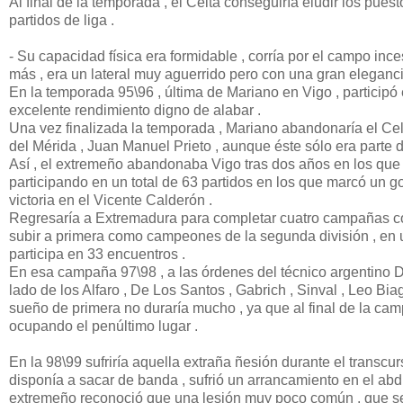
Al final de la temporada , el Celta conseguiría eludir los pu
partidos de liga .
- Su capacidad física era formidable , corría por el campo in
más , era un lateral muy aguerrido pero con una gran elegancia
En la temporada 95\96 , última de Mariano en Vigo , particip
excelente rendimiento digno de alabar .
Una vez finalizada la temporada , Mariano abandonaría el Cel
del Mérida , Juan Manuel Prieto , aunque éste sólo era parte d
Así , el extremeño abandonaba Vigo tras dos años en los que o
participando en un total de 63 partidos en los que marcó un go
victoria en el Vicente Calderón .
Regresaría a Extremadura para completar cuatro campañas co
subir a primera como campeones de la segunda división , en
participa en 33 encuentros .
En esa campaña 97\98 , a las órdenes del técnico argentino 
lado de los Alfaro , De Los Santos , Gabrich , Sinval , Leo Bi
sueño de primera no duraría mucho , ya que al final de la c
ocupando el penúltimo lugar .
En la 98\99 sufriría aquella extraña ñesión durante el trans
disponía a sacar de banda , sufrió un arrancamiento en el ab
extremeño reconoció que una lesión muy poco común , que se