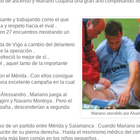
estos de ascenso y Mariano cuajaría una gran año completando 3
cesante y trabajando como el que
 y respeto hacia el rival .
ó en 27 encuentros mostrando un
ta de Vigo a cambio del delantero
e la operación .
freció lo mejor de sí ,
l , aquel tanto de la importante
n el Mérida . Con ellos consigue
 una excelente campaña en la cual
DÁlessandro , Mariano juega al
aggini y Navarro Montoya . Pero el
ampaña , descenderían a segunda
Mariano atendido por Alvari
curso de un partido entre Mérida y Salamanca . Cuando Mariano s
ductor de su pierna derecha . Hasta el mismisimo médico del co
ría más bien común en los niños pequeños .