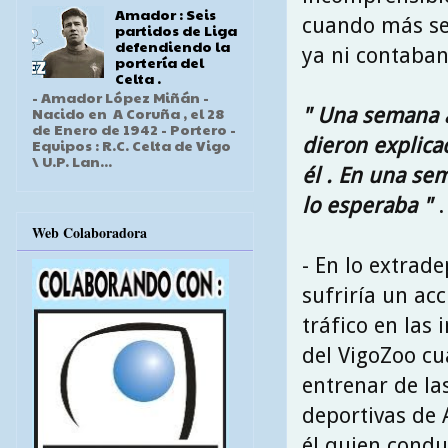
Amador : Seis
cuando más se
partidos de Liga
defendiendo la
ya ni contaban 
portería del
Celta .
- Amador López Miñán -
" Una semana a
Nacido en A Coruña , el 28
de Enero de 1942 - Portero -
dieron explica
Equipos : R.C. Celta de Vigo
\ U.P. Lan...
él . En una se
lo esperaba "
.
Web Colaboradora
- En lo extrad
sufriría un ac
tráfico en las
del VigoZoo c
entrenar de la
deportivas de 
él quien conduc