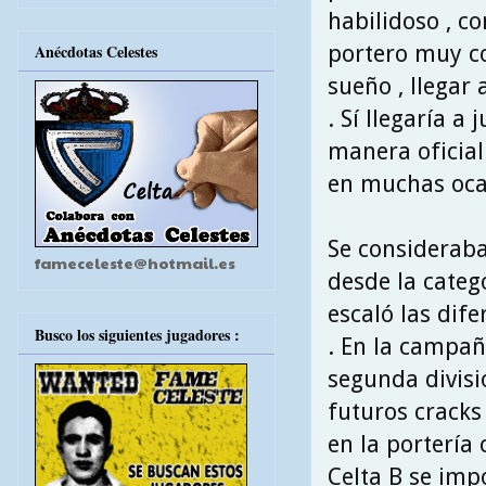
habilidoso , c
portero muy c
Anécdotas Celestes
sueño , llegar 
. Sí llegaría a
manera oficial
en muchas oca
Se consideraba 
fameceleste@hotmail.es
desde la categ
escaló las dif
Busco los siguientes jugadores :
. En la campañ
segunda divisió
futuros cracks 
en la portería 
Celta B se impo