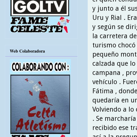
y junto a él s
Uru y Rial . Er
y según se diri
la carretera de
turismo chocó
Web Colaboradora
pequeño montí
calzada que lo
campana , pro
vehículo . Fue
Fátima , donde
quedaría en un
Volviendo a lo 
. Se marcharía
recibido ese t
así a la pregun