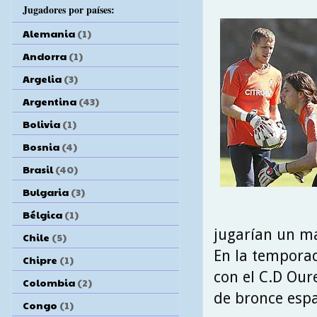
Jugadores por países:
Alemania
(1)
Andorra
(1)
Argelia
(3)
Argentina
(43)
Bolivia
(1)
Bosnia
(4)
Brasil
(40)
Bulgaria
(3)
Bélgica
(1)
jugarían un m
Chile
(5)
En la temporad
Chipre
(1)
con el C.D Our
Colombia
(2)
de bronce espa
Congo
(1)