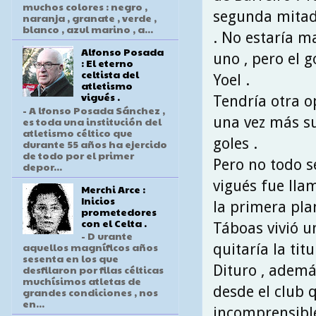
muchos colores : negro ,
segunda mitad 
naranja , granate , verde ,
blanco , azul marino , a...
. No estaría m
Alfonso Posada
uno , pero el 
: El eterno
celtista del
Yoel .
atletismo
vigués .
Tendría otra o
- A lfonso Posada Sánchez ,
una vez más su
es toda una institución del
atletismo céltico que
goles .
durante 55 años ha ejercido
de todo por el primer
Pero no todo s
depor...
vigués fue lla
Merchi Arce :
Inicios
la primera pla
prometedores
con el Celta .
Táboas vivió u
- D urante
aquellos magníficos años
quitaría la tit
sesenta en los que
Dituro , ademá
desfilaron por filas célticas
muchísimos atletas de
desde el club q
grandes condiciones , nos
en...
incomprensible