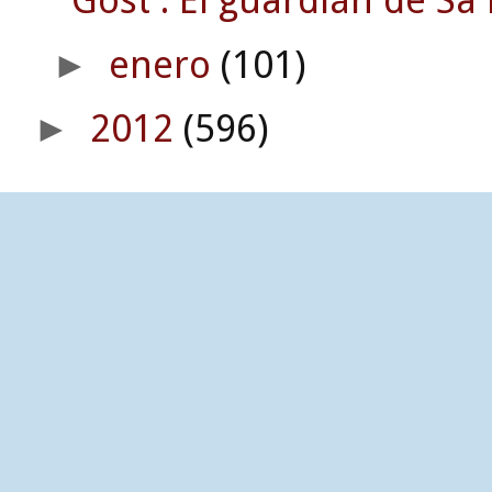
Gost : El guardián de Sa 
enero
(101)
►
2012
(596)
►