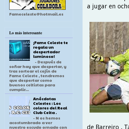
a jugar en och
Fameceleste@hotmail.es
Lo más interesante
¡Fame Celeste te
regala un
despertador
luminoso!
- Después de
soñar hay que despertar, y
tras sortear el cojín de
Fame Celeste , tendremos
que despertar como
buenos celtistas para
cumplir...
Anécdotas
Celestes : Los
colores del Real
Club Celta .
- N os hemos
acostumbrado a ver
de Barreiro . 
nuestro escudo ornado con