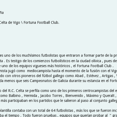
aña
Celta de Vigo \ Fortuna Football Club.
es uno de los muchísimos futbolistas que entraron a formar parte de la pri
ta . Es testigo de los comienzos futbolísticos en la ciudad olívica , pues 
 uno de los equipos vigueses más históricos , el Fortuna Football Club .
unista jugó como mediocampista hasta el momento de la fusión con el Vig
ndo con otros pioneros del fútbol gallego como Abad , Estévez , Artigas ,
a menos que seis Campeonatos de Galicia durante su estancia en el Fort
o del R.C. Celta se perfila como uno de los primeros centrocampistas del e
omo Balbino , Hermida , Jacobo Torres , Bienvenido , Máximo y Queralt ,
más participaban en los partidos que le salieron al paso al conjunto galle
lantilla contaba con un total de 64 futbolistas , más los que se fueron i
a el tiempo . Todo fueron pruebas , equipos que querían probar al " gr