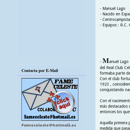
- Manuel Lago
- Nacido en Esp
- Centrocampista
- Equipos : R.C. 
M
-
anuel Lago 
del Real Club Cel
Contacta por E-Mail
formaba parte de
Con el club fort
1923 , coincidie
conquistando nad
Con el nacimient
más destacados c
entonces los que 
Aquella primera p
Fameceleste@hotmail.es
medida que pasab