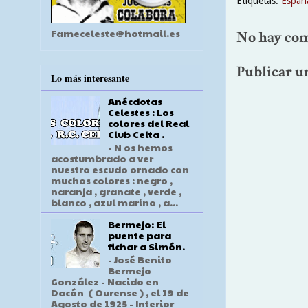
Etiquetas:
Españ
Fameceleste@hotmail.es
No hay com
Publicar u
Lo más interesante
Anécdotas
Celestes : Los
colores del Real
Club Celta .
- N os hemos
acostumbrado a ver
nuestro escudo ornado con
muchos colores : negro ,
naranja , granate , verde ,
blanco , azul marino , a...
Bermejo: El
puente para
fichar a Simón.
- José Benito
Bermejo
González - Nacido en
Dacón ( Ourense ) , el 19 de
Agosto de 1925 - Interior