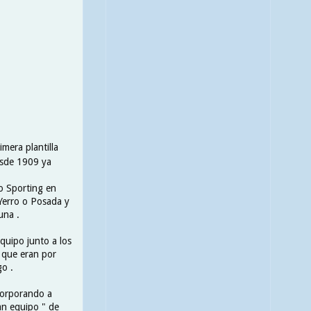
mera plantilla
desde 1909 ya
o Sporting en
 Yerro o Posada y
una .
quipo junto a los
 que eran por
go .
ncorporando a
an equipo " de