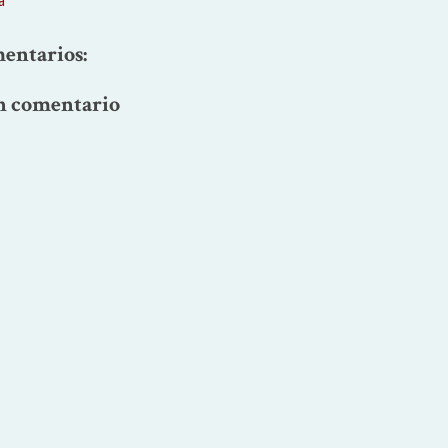
a
entarios:
n comentario