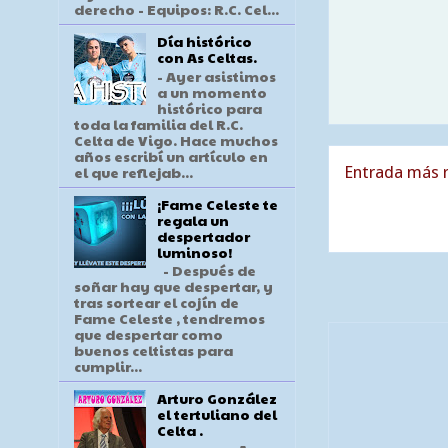
derecho - Equipos: R.C. Cel...
Día histórico
con As Celtas.
- Ayer asistimos
a un momento
histórico para
toda la familia del R.C.
Celta de Vigo. Hace muchos
años escribí un artículo en
el que reflejab...
Entrada más r
¡Fame Celeste te
regala un
despertador
luminoso!
- Después de
soñar hay que despertar, y
tras sortear el cojín de
Fame Celeste , tendremos
que despertar como
buenos celtistas para
cumplir...
Arturo González
el tertuliano del
Celta .