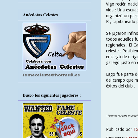
Vigo recién naci
vida : Una escuad
Anécdotas Celestes
organizó un parti
B , capitaneado 
Se jugaron infin
todos aquellos fu
regionales . El C
celeste . Posible
encargó de dirigi
gallego justo en 
fameceleste@hotmail.es
Lago fue parte d
del campo que má
éxitos del club .
Busco los siguientes jugadores :
- Fuentes : ( Arefe mundofo
Publicado por
T