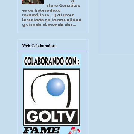
- A
rturo González
es un heterodoxo
maravilloso , y a la vez
instalado en la actualidad
y viendo el mundo des...
Web Colaboradora