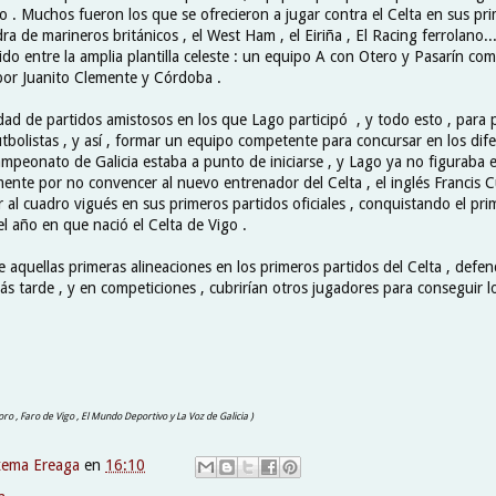
do . Muchos fueron los que se ofrecieron a jugar contra el Celta en sus p
ra de marineros británicos , el West Ham , el Eiriña , El Racing ferrolano...
do entre la amplia plantilla celeste : un equipo A con Otero y Pasarín como
por Juanito Clemente y Córdoba .
idad de partidos amistosos en los que Lago participó , y todo esto , para
tbolistas , y así , formar un equipo competente para concursar en los dif
ampeonato de Galicia estaba a punto de iniciarse , y Lago ya no figuraba 
mente por no convencer al nuevo entrenador del Celta , el inglés Francis 
r al cuadro vigués en sus primeros partidos oficiales , conquistando el p
el año en que nació el Celta de Vigo .
e aquellas primeras alineaciones en los primeros partidos del Celta , defe
s tarde , y en competiciones , cubrirían otros jugadores para conseguir l
ro , Faro de Vigo , El Mundo Deportivo y La Voz de Galicia )
xema Ereaga
en
16:10