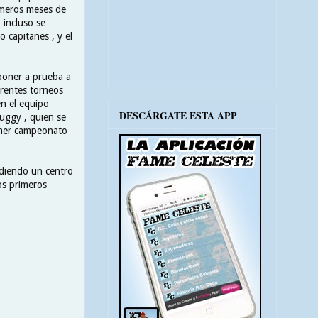
rimeros meses de
 incluso se
 capitanes , y el
 poner a prueba a
erentes torneos
en el equipo
DESCÁRGATE ESTA APP
Cuggy , quien se
rimer campeonato
ndiendo un centro
os primeros