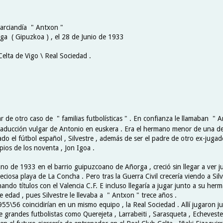
arciandía " Antxon "
ga ( Gipuzkoa ) , el 28 de Junio de 1933
Celta de Vigo \ Real Sociedad .
r de otro caso de " familias futbolísticas " . En confianza le llamaban " A
raducción vulgar de Antonio en euskera . Era el hermano menor de una de
do el fútbol español , Silvestre , además de ser el padre de otro ex-jugad
pios de los noventa , Jon Igoa .
no de 1933 en el barrio guipuzcoano de Añorga , creció sin llegar a ver j
ciosa playa de La Concha . Pero tras la Guerra Civil crecería viendo a Sil
ndo títulos con el Valencia C.F. E incluso llegaría a jugar junto a su her
e edad , pues Silvestre le llevaba a " Antxon " trece años .
55\56 coincidirían en un mismo equipo , la Real Sociedad . Allí jugaron j
de grandes futbolistas como Querejeta , Larrabeiti , Sarasqueta , Echevest