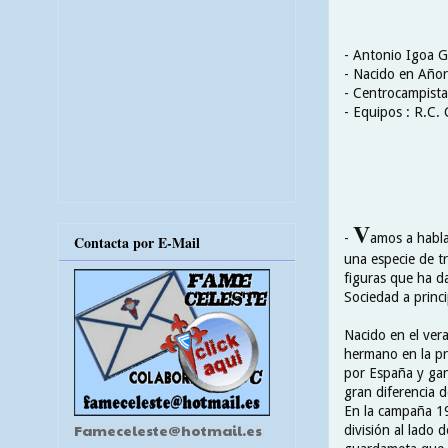
- Antonio Igoa G
- Nacido en Añor
- Centrocampista
- Equipos : R.C. 
V
-
amos a habla
Contacta por E-Mail
una especie de t
figuras que ha da
Sociedad a princi
Nacido en el vera
hermano en la pre
por España y gana
gran diferencia d
En la campaña 19
Fameceleste@hotmail.es
división al lado 