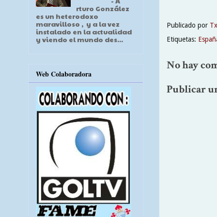
- A
rturo González
es un heterodoxo
maravilloso , y a la vez
Publicado por
T
instalado en la actualidad
y viendo el mundo des...
Etiquetas:
Españ
No hay com
Web Colaboradora
Publicar u