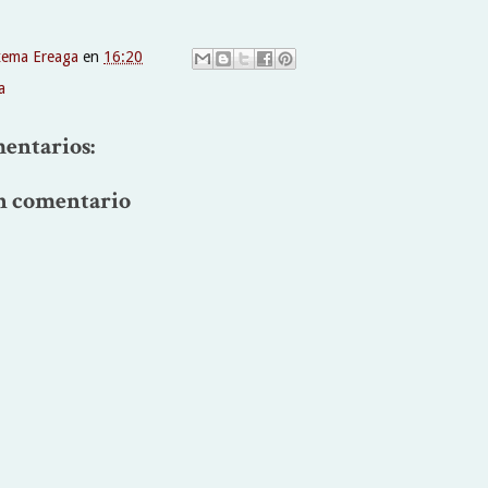
xema Ereaga
en
16:20
a
entarios:
n comentario