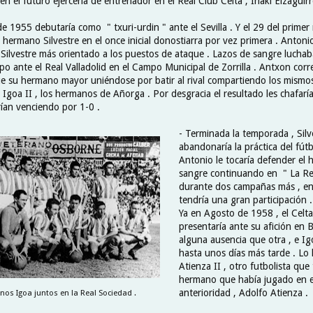
 el futuro ejercería de entrenador en el Real Club Celta , Iñaki Eizaguirr
e 1955 debutaría como " txuri-urdin " ante el Sevilla . Y el 29 del prime
u hermano Silvestre en el once inicial donostiarra por vez primera . Antoni
Silvestre más orientado a los puestos de ataque . Lazos de sangre luchab
ipo ante el Real Valladolid en el Campo Municipal de Zorrilla . Antxon corr
 su hermano mayor uniéndose por batir al rival compartiendo los mismos c
Igoa II , los hermanos de Añorga . Por desgracia el resultado les chafaría 
ían venciendo por 1-0 .
- Terminada la temporada , Silv
abandonaría la práctica del fút
Antonio le tocaría defender el 
sangre continuando en " La Re
durante dos campañas más , en
tendría una gran participación .
Ya en Agosto de 1958 , el Celta
presentaría ante su afición en 
alguna ausencia que otra , e Ig
hasta unos días más tarde . Lo 
Atienza II , otro futbolista qu
hermano que había jugado en e
anterioridad , Adolfo Atienza .
os Igoa juntos en la Real Sociedad .