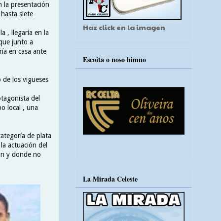
n la presentación
 hasta siete
Haz click en la imagen
 , llegaría en la
que junto a
ría en casa ante
Escoita o noso himno
 de los vigueses
otagonista del
po local , una
categoría de plata
la actuación del
ión y donde no
La Mirada Celeste