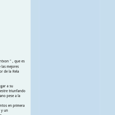
ntxon " , que es
 las mejores
or de la Rela
ugar a su
vestre triunfando
mano pese a la
untos en primera
e y un