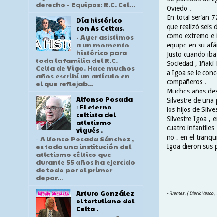
derecho - Equipos: R.C. Cel...
Oviedo .
En total serían 72
Día histórico
que realizó seis 
con As Celtas.
- Ayer asistimos
como extremo e in
a un momento
equipo en su afán
histórico para
Justo cuando iba 
toda la familia del R.C.
Sociedad , Iñaki 
Celta de Vigo. Hace muchos
a Igoa se le conc
años escribí un artículo en
compañeros .
el que reflejab...
Muchos años desp
Alfonso Posada
Silvestre de una
: El eterno
los hijos de Silv
celtista del
Silvestre Igoa , 
atletismo
cuatro infantiles
vigués .
no , en el tranq
- A lfonso Posada Sánchez ,
es toda una institución del
Igoa dieron sus p
atletismo céltico que
durante 55 años ha ejercido
de todo por el primer
depor...
Arturo González
- Fuentes : ( Diario Vasco 
el tertuliano del
Celta .