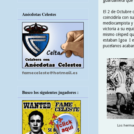
guardameta que en
El 2 de Octubre d
Anécdotas Celestes
coincidiría con s
mediocampista y 
victoria a su equ
mismo césped que
estaban Igoa I e 
pucelanos acabar
fameceleste@hotmail.es
Busco los siguientes jugadores :
Los herman