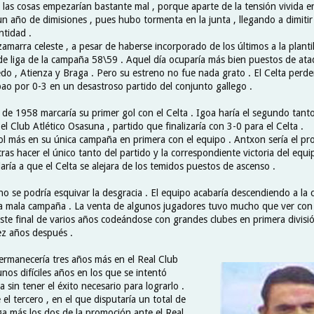
 las cosas empezarían bastante mal , porque aparte de la tensión vivida e
un año de dimisiones , pues hubo tormenta en la junta , llegando a dimitir
ntidad .
amarra celeste , a pesar de haberse incorporado de los últimos a la plantilla
de liga de la campaña 58\59 . Aquel día ocuparía más bien puestos de ata
o , Atienza y Braga . Pero su estreno no fue nada grato . El Celta perde
lbao por 0-3 en un desastroso partido del conjunto gallego .
 de 1958 marcaría su primer gol con el Celta . Igoa haría el segundo tanto
el Club Atlético Osasuna , partido que finalizaría con 3-0 para el Celta .
ol más en su única campaña en primera con el equipo . Antxon sería el pr
tras hacer el único tanto del partido y la correspondiente victoria del equi
aría a que el Celta se alejara de los temidos puestos de ascenso .
o se podría esquivar la desgracia . El equipo acabaría descendiendo a la 
a mala campaña . La venta de algunos jugadores tuvo mucho que ver con 
riste final de varios años codeándose con grandes clubes en primera divis
ez años después .
ermanecería tres años más en el Real Club
nos difíciles años en los que se intentó
a sin tener el éxito necesario para lograrlo .
el tercero , en el que disputaría un total de
ga más los dos de la promoción ante el Real