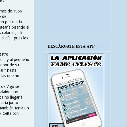
e .
r mes de 1956
o de
an por dar la
etearía pisando el
olores , allí
el día , pues los
DESCÁRGATE ESTA APP
estre
bol , y al pequeño
honor de su
al " hasta
 las que no
 de Vigo se
Balaídos con
oa no llegaría
haría junto
e también tenía un
l Celta con