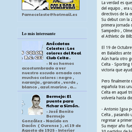
La verdad es que
del equipo , era 
Fameceleste@hotmail.es
directivos de la e
Su debut con la z
primera jornada 
Sampedro , Olmed
Lo más interesante
el Athletic de Bi
Anécdotas
El 19 de Octubre
Celestes : Los
colores del Real
en Balaídos ante 
Club Celta .
Aún haría otro g
- N os hemos
Celta - Sporting 
acostumbrado a ver
victoria que ayud
nuestro escudo ornado con
muchos colores : negro ,
Pero finalmente n
naranja , granate , verde ,
blanco , azul marino , a...
española tras un
Celta en aquel t
Bermejo: El
volvería hasta di
puente para
fichar a Simón.
- Antonio Igoa p
- José Benito
Celta , pasando u
Bermejo
González - Nacido en
regresar a primer
Dacón ( Ourense ) , el 19 de
Su mejor año fue 
Agosto de 1925 - Interior
30 partidos de li