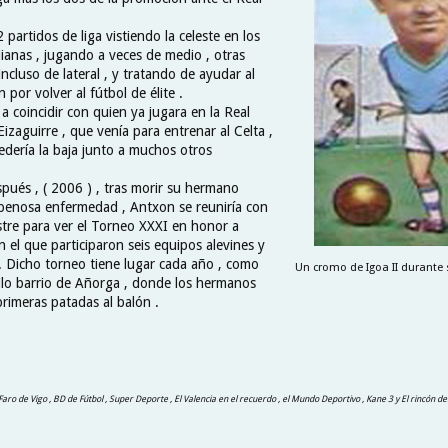
 partidos de liga vistiendo la celeste en los
dianas , jugando a veces de medio , otras
cluso de lateral , y tratando de ayudar al
 por volver al fútbol de élite .
a coincidir con quien ya jugara en la Real
Eizaguirre , que venía para entrenar al Celta ,
edería la baja junto a muchos otros
ués , ( 2006 ) , tras morir su hermano
 penosa enfermedad , Antxon se reuniría con
estre para ver el Torneo XXXI en honor a
en el que participaron seis equipos alevines y
 . Dicho torneo tiene lugar cada año , como
Un cromo de Igoa II durante 
uilo barrio de Añorga , donde los hermanos
rimeras patadas al balón .
, Faro de Vigo , BD de Fútbol , Super Deporte , El Valencia en el recuerdo , el Mundo Deportivo , Kane 3 y El rincón de