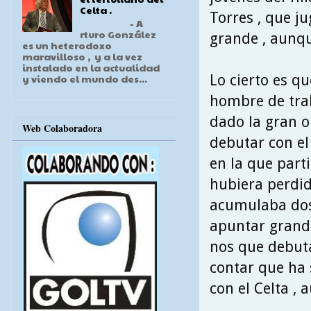
Celta .
Torres , que j
- A
rturo González
grande , aunqu
es un heterodoxo
maravilloso , y a la vez
instalado en la actualidad
Lo cierto es q
y viendo el mundo des...
hombre de trab
dado la gran o
Web Colaboradora
debutar con el
en la que part
hubiera perdid
acumulaba dos 
apuntar grande
nos que debuta
contar que ha 
con el Celta ,