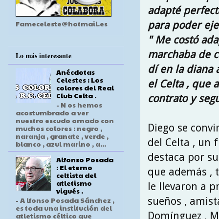
adapté perfecta
Fameceleste@hotmail.es
para poder eje
" Me costó ad
marchaba de ca
Lo más interesante
dí en la diana 
Anécdotas
Celestes : Los
el Celta , que
colores del Real
Club Celta .
contrato y seg
- N os hemos
acostumbrado a ver
nuestro escudo ornado con
Diego se convir
muchos colores : negro ,
naranja , granate , verde ,
del Celta , un
blanco , azul marino , a...
destaca por su
Alfonso Posada
: El eterno
que además , t
celtista del
atletismo
le llevaron a p
vigués .
sueños , amist
- A lfonso Posada Sánchez ,
es toda una institución del
Domínguez , Ma
atletismo céltico que