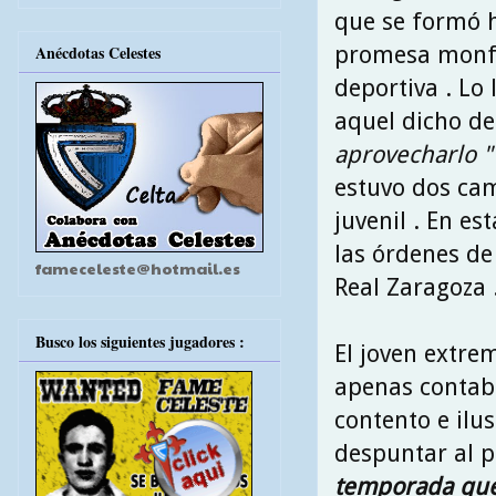
que se formó h
promesa monfo
Anécdotas Celestes
deportiva . Lo 
aquel dicho d
aprovecharlo 
estuvo dos cam
juvenil . En e
las órdenes de 
fameceleste@hotmail.es
Real Zaragoza 
Busco los siguientes jugadores :
El joven extre
apenas contaba
contento e ilus
despuntar al 
temporada que 