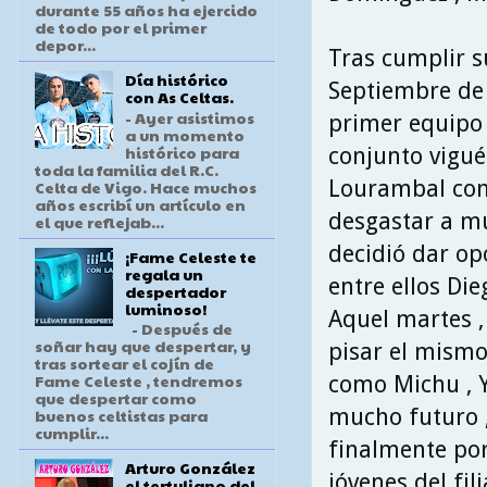
durante 55 años ha ejercido
de todo por el primer
depor...
Tras cumplir su
Día histórico
Septiembre de 
con As Celtas.
- Ayer asistimos
primer equipo ,
a un momento
histórico para
conjunto vigué
toda la familia del R.C.
Lourambal con 
Celta de Vigo. Hace muchos
años escribí un artículo en
desgastar a mu
el que reflejab...
decidió dar op
¡Fame Celeste te
regala un
entre ellos Die
despertador
luminoso!
Aquel martes , 
- Después de
soñar hay que despertar, y
pisar el mismo
tras sortear el cojín de
Fame Celeste , tendremos
como Michu , Y
que despertar como
mucho futuro ,
buenos celtistas para
cumplir...
finalmente por 
Arturo González
jóvenes del fil
el tertuliano del