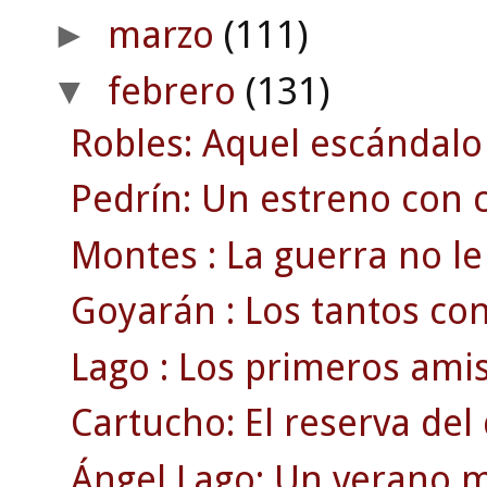
marzo
(111)
►
febrero
(131)
▼
Robles: Aquel escándalo
Pedrín: Un estreno con c
Montes : La guerra no le 
Goyarán : Los tantos con
Lago : Los primeros amis
Cartucho: El reserva de
Ángel Lago: Un verano m