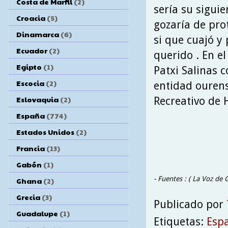
Costa de Marfil
(2)
sería su sigui
Croacia
(5)
gozaría de pro
Dinamarca
(6)
si que cuajó y
Ecuador
(2)
querido . En el
Egipto
(1)
Patxi Salinas c
Escocia
(2)
entidad ourens
Eslovaquia
(2)
Recreativo de H
España
(774)
Estados Unidos
(2)
Francia
(13)
Gabón
(1)
- Fuentes : ( La Voz de 
Ghana
(2)
Grecia
(3)
Publicado por
Guadalupe
(1)
Etiquetas:
Esp