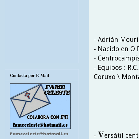
- Adrián Mour
- Nacido en O 
- Centrocampi
- Equipos : R.C
Contacta por E-Mail
Coruxo \ Monta
V
Fameceleste@hotmail.es
-
ersátil cen