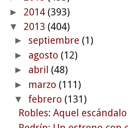
2014
(393)
►
2013
(404)
▼
septiembre
(1)
►
agosto
(12)
►
abril
(48)
►
marzo
(111)
►
febrero
(131)
▼
Robles: Aquel escándalo
Pedrín: Un estreno con c