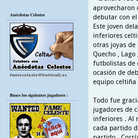
aprovecharon 
Anécdotas Celestes
debutar con el 
Este joven del
inferiores celt
otras joyas de l
Quecho , Lago 
futbolistas de 
ocasión de deb
fameceleste@hotmail.es
equipo celtiña 
Busco los siguientes jugadores :
Todo fue graci
jugadores de c
inferiores . A
cada partido d
partido . Corr